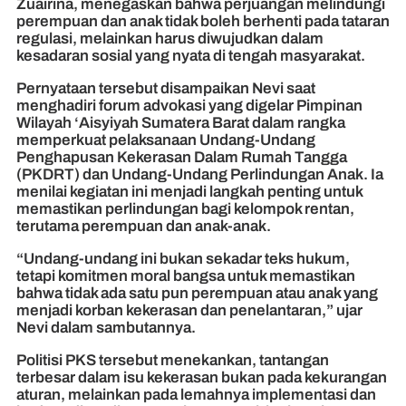
Zuairina, menegaskan bahwa perjuangan melindungi
perempuan dan anak tidak boleh berhenti pada tataran
regulasi, melainkan harus diwujudkan dalam
kesadaran sosial yang nyata di tengah masyarakat.
Pernyataan tersebut disampaikan Nevi saat
menghadiri forum advokasi yang digelar Pimpinan
Wilayah ‘Aisyiyah Sumatera Barat dalam rangka
memperkuat pelaksanaan Undang-Undang
Penghapusan Kekerasan Dalam Rumah Tangga
(PKDRT) dan Undang-Undang Perlindungan Anak. Ia
menilai kegiatan ini menjadi langkah penting untuk
memastikan perlindungan bagi kelompok rentan,
terutama perempuan dan anak-anak.
“Undang-undang ini bukan sekadar teks hukum,
tetapi komitmen moral bangsa untuk memastikan
bahwa tidak ada satu pun perempuan atau anak yang
menjadi korban kekerasan dan penelantaran,” ujar
Nevi dalam sambutannya.
Politisi PKS tersebut menekankan, tantangan
terbesar dalam isu kekerasan bukan pada kekurangan
aturan, melainkan pada lemahnya implementasi dan