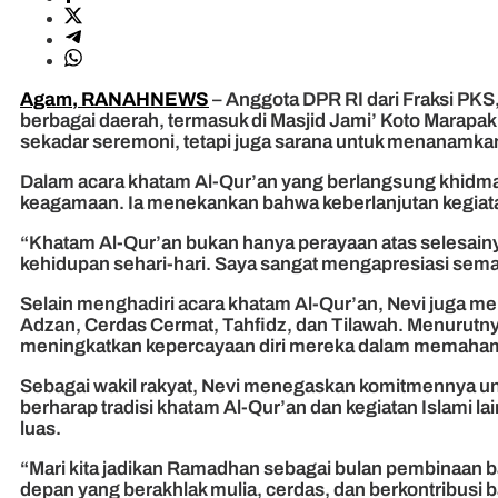
Agam, RANAHNEWS
– Anggota DPR RI dari Fraksi PKS,
berbagai daerah, termasuk di Masjid Jami’ Koto Marap
sekadar seremoni, tetapi juga sarana untuk menanamkan 
Dalam acara khatam Al-Qur’an yang berlangsung khidmat
keagamaan. Ia menekankan bahwa keberlanjutan kegiata
“Khatam Al-Qur’an bukan hanya perayaan atas selesain
kehidupan sehari-hari. Saya sangat mengapresiasi semang
Selain menghadiri acara khatam Al-Qur’an, Nevi juga 
Adzan, Cerdas Cermat, Tahfidz, dan Tilawah. Menurutny
meningkatkan kepercayaan diri mereka dalam memahami 
Sebagai wakil rakyat, Nevi menegaskan komitmennya u
berharap tradisi khatam Al-Qur’an dan kegiatan Islami 
luas.
“Mari kita jadikan Ramadhan sebagai bulan pembinaan bagi
depan yang berakhlak mulia, cerdas, dan berkontribusi b