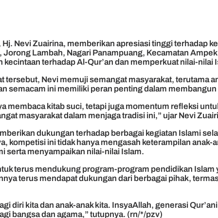
 Hj. Nevi Zuairina, memberikan apresiasi tinggi terhadap k
ak, Jorong Lambah, Nagari Panampuang, Kecamatan Ampek 
kecintaan terhadap Al-Qur’an dan memperkuat nilai-nilai 
 tersebut, Nevi memuji semangat masyarakat, terutama an
n semacam ini memiliki peran penting dalam membangun ka
ya membaca kitab suci, tetapi juga momentum refleksi un
at masyarakat dalam menjaga tradisi ini,” ujar Nevi Zuair
memberikan dukungan terhadap berbagai kegiatan Islami se
a, kompetisi ini tidak hanya mengasah keterampilan anak-
serta menyampaikan nilai-nilai Islam.
ntuk terus mendukung program-program pendidikan Islam 
lainnya terus mendapat dukungan dari berbagai pihak, ter
 diri kita dan anak-anak kita. InsyaAllah, generasi Qur’an
agi bangsa dan agama,” tutupnya. (rn/*/pzv)