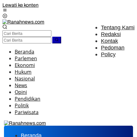
Lewati ke konten
Tentang Kami
Redaksi
Kontak
Pedoman
Beranda
Policy
Parlemen
Ekonomi
Hukum
Nasional
News
Opini
Pendidikan
Politik
Pariwisata
Beranda