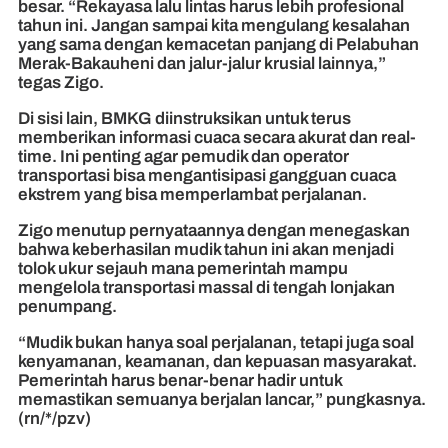
besar. “Rekayasa lalu lintas harus lebih profesional
tahun ini. Jangan sampai kita mengulang kesalahan
yang sama dengan kemacetan panjang di Pelabuhan
Merak-Bakauheni dan jalur-jalur krusial lainnya,”
tegas Zigo.
Di sisi lain, BMKG diinstruksikan untuk terus
memberikan informasi cuaca secara akurat dan real-
time. Ini penting agar pemudik dan operator
transportasi bisa mengantisipasi gangguan cuaca
ekstrem yang bisa memperlambat perjalanan.
Zigo menutup pernyataannya dengan menegaskan
bahwa keberhasilan mudik tahun ini akan menjadi
tolok ukur sejauh mana pemerintah mampu
mengelola transportasi massal di tengah lonjakan
penumpang.
“Mudik bukan hanya soal perjalanan, tetapi juga soal
kenyamanan, keamanan, dan kepuasan masyarakat.
Pemerintah harus benar-benar hadir untuk
memastikan semuanya berjalan lancar,” pungkasnya.
(rn/*/pzv)