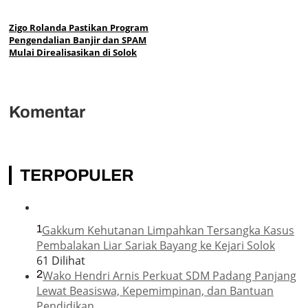
Zigo Rolanda Pastikan Program
Pengendalian Banjir dan SPAM
Mulai Direalisasikan di Solok
Komentar
TERPOPULER
1
Gakkum Kehutanan Limpahkan Tersangka Kasus
Pembalakan Liar Sariak Bayang ke Kejari Solok
61 Dilihat
2
Wako Hendri Arnis Perkuat SDM Padang Panjang
Lewat Beasiswa, Kepemimpinan, dan Bantuan
Pendidikan