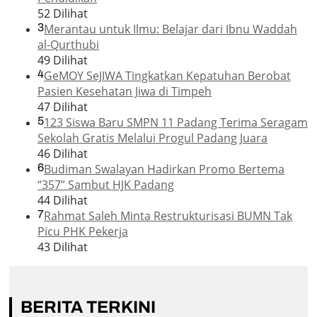
52 Dilihat
3
Merantau untuk Ilmu: Belajar dari Ibnu Waddah
al-Qurthubi
49 Dilihat
4
GeMOY SeJIWA Tingkatkan Kepatuhan Berobat
Pasien Kesehatan Jiwa di Timpeh
47 Dilihat
5
123 Siswa Baru SMPN 11 Padang Terima Seragam
Sekolah Gratis Melalui Progul Padang Juara
46 Dilihat
6
Budiman Swalayan Hadirkan Promo Bertema
“357” Sambut HJK Padang
44 Dilihat
7
Rahmat Saleh Minta Restrukturisasi BUMN Tak
Picu PHK Pekerja
43 Dilihat
BERITA TERKINI