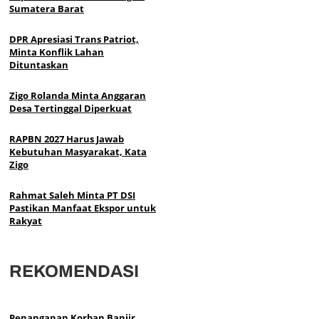
Sumatera Barat
DPR Apresiasi Trans Patriot,
Minta Konflik Lahan
Dituntaskan
Zigo Rolanda Minta Anggaran
Desa Tertinggal Diperkuat
RAPBN 2027 Harus Jawab
Kebutuhan Masyarakat, Kata
Zigo
Rahmat Saleh Minta PT DSI
Pastikan Manfaat Ekspor untuk
Rakyat
REKOMENDASI
Penanganan Korban Banjir