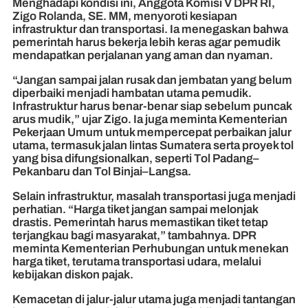
Menghadapi kondisi ini, Anggota Komisi V DPR RI,
Zigo Rolanda, SE. MM, menyoroti kesiapan
infrastruktur dan transportasi. Ia menegaskan bahwa
pemerintah harus bekerja lebih keras agar pemudik
mendapatkan perjalanan yang aman dan nyaman.
“Jangan sampai jalan rusak dan jembatan yang belum
diperbaiki menjadi hambatan utama pemudik.
Infrastruktur harus benar-benar siap sebelum puncak
arus mudik,” ujar Zigo. Ia juga meminta Kementerian
Pekerjaan Umum untuk mempercepat perbaikan jalur
utama, termasuk jalan lintas Sumatera serta proyek tol
yang bisa difungsionalkan, seperti Tol Padang–
Pekanbaru dan Tol Binjai–Langsa.
Selain infrastruktur, masalah transportasi juga menjadi
perhatian. “Harga tiket jangan sampai melonjak
drastis. Pemerintah harus memastikan tiket tetap
terjangkau bagi masyarakat,” tambahnya. DPR
meminta Kementerian Perhubungan untuk menekan
harga tiket, terutama transportasi udara, melalui
kebijakan diskon pajak.
Kemacetan di jalur-jalur utama juga menjadi tantangan