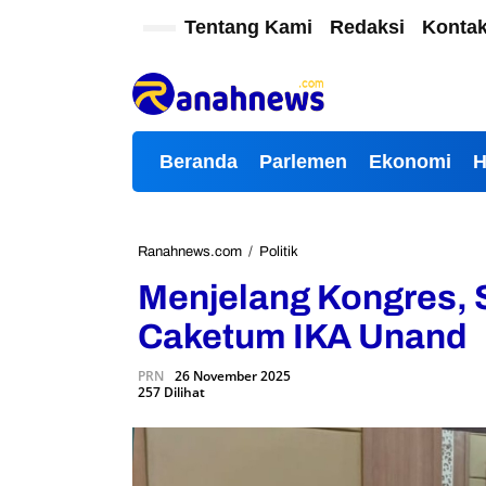
L
Tentang Kami
Redaksi
Konta
e
w
a
t
i
k
Beranda
Parlemen
Ekonomi
e
k
o
n
t
Ranahnews.com
/
Politik
M
e
e
Menjelang Kongres, 
n
n
j
Caketum IKA Unand
e
l
PRN
26 November 2025
a
257 Dilihat
n
g
K
o