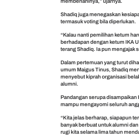
membenahinya,” ujarnya.
Shadiq juga menegaskan kesiap
termasuk voting bila diperlukan.
“Kalau nanti pemilihan ketum har
berhadapan dengan ketum IKA Un
terang Shadiq. Ia pun mengajak 
Dalam pertemuan yang turut dihad
umum Maigus Tinus, Shadiq menil
menyebut kiprah organisasi bela
alumni.
Pandangan serupa disampaikan I
mampu mengayomi seluruh angg
“Kita jelas berharap, siapapun t
banyak berbuat untuk alumni dan
rugi kita selama lima tahun menda