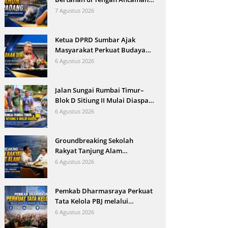
Bencana dan Arus Modernisasi
7 Agustus 2026
Ketua DPRD Sumbar Ajak
Masyarakat Perkuat Budaya
Kewaspadaan Dini demi
6 Agustus 2026
Menjaga Kantibmas
Jalan Sungai Rumbai Timur–
Blok D Sitiung II Mulai Diaspal,
Kerusakan Belasan Tahun
6 Agustus 2026
Segera Berakhir
Groundbreaking Sekolah
Rakyat Tanjung Alam
Ditargetkan September, Bupati
6 Agustus 2026
Eka Putra Sebut Terbesar di
Indonesia
Pemkab Dharmasraya Perkuat
Tata Kelola PBJ melalui
Sosialisasi Regulasi dan
6 Agustus 2026
Mitigasi Risiko Hukum