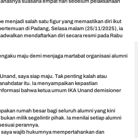
emanasnya suasana empat hari sebelum pelaksanaan
menjadi salah satu figur yang memastikan diri ikut
 pertemuan di Padang, Selasa malam (25/11/2025), ia
adwalkan mendaftarkan diri secara resmi pada Rabu
ngaku maju demi menjaga martabat organisasi alumni
and, saya siap maju. Tak penting kalah atau
nahdatar itu. Ia menyampaikan kepastian
informasi bahwa ketua umum IKA Unand demisioner
akan rumah besar bagi seluruh alumni yang kini
bukan milik segelintir pihak. Ia menilai setiap alumni
 sesuai perannya.
agi saya wajib hukumnya mempertahankan dan