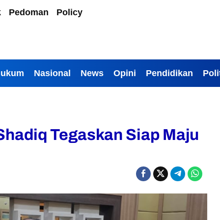
k
Pedoman
Policy
Hukum
Nasional
News
Opini
Pendidikan
Poli
Shadiq Tegaskan Siap Maju