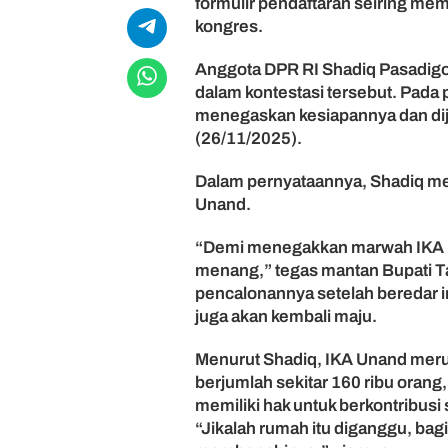
formulir pendaftaran seiring m
p
kongres.
M
a
Anggota DPR RI Shadiq Pasadigoe 
j
dalam kontestasi tersebut. Pada
u
menegaskan kesiapannya dan dij
C
(26/11/2025).
a
k
e
Dalam pernyataannya, Shadiq me
t
Unand.
u
m
“Demi menegakkan marwah IKA Un
I
menang,” tegas mantan Bupati Ta
K
pencalonannya setelah beredar 
A
juga akan kembali maju.
U
n
a
Menurut Shadiq, IKA Unand merup
n
berjumlah sekitar 160 ribu orang, 
d
memiliki hak untuk berkontribusi
“Jikalah rumah itu diganggu, b