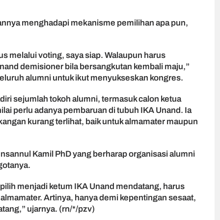
annya menghadapi mekanisme pemilihan apa pun,
us melalui voting, saya siap. Walaupun harus
and demisioner bila bersangkutan kembali maju,”
seluruh alumni untuk ikut menyukseskan kongres.
iri sejumlah tokoh alumni, termasuk calon ketua
ai perlu adanya pembaruan di tubuh IKA Unand. Ia
kangan kurang terlihat, baik untuk almamater maupun
nsannul Kamil PhD yang berharap organisasi alumni
otanya.
erpilih menjadi ketum IKA Unand mendatang, harus
 almamater. Artinya, hanya demi kepentingan sesaat,
tang,” ujarnya. (rn/*/pzv)