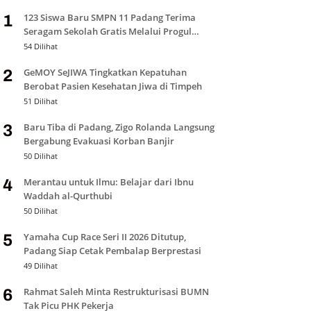
123 Siswa Baru SMPN 11 Padang Terima
1
Seragam Sekolah Gratis Melalui Progul
Padang Juara
54 Dilihat
GeMOY SeJIWA Tingkatkan Kepatuhan
2
Berobat Pasien Kesehatan Jiwa di Timpeh
51 Dilihat
Baru Tiba di Padang, Zigo Rolanda Langsung
3
Bergabung Evakuasi Korban Banjir
50 Dilihat
Merantau untuk Ilmu: Belajar dari Ibnu
4
Waddah al-Qurthubi
50 Dilihat
Yamaha Cup Race Seri II 2026 Ditutup,
5
Padang Siap Cetak Pembalap Berprestasi
49 Dilihat
Rahmat Saleh Minta Restrukturisasi BUMN
6
Tak Picu PHK Pekerja