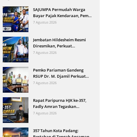
SAJUMPA Permudah Warga
Bayar Pajak Kendaraan, Pemko
Pariaman Jemput Bola
7 Agustus 2026
Jembatan Hildesheim Resmi
Diresmikan, Perkuat
Persahabatan Padang dan Kota
7 Agustus 2026
Hildesheim
Pemko Pariaman Gandeng
RSUP Dr. M. Djamil Perkuat
Tata Kelola dan Mutu Layanan
7 Agustus 2026
Kesehatan
Rapat Paripurna HJK ke-357,
Fadly Amran Tegaskan
Transformasi Ekonomi Jadi
7 Agustus 2026
Arah Baru Kota Padang
357 Tahun Kota Padang:
Bertahan di Tengah Ancaman