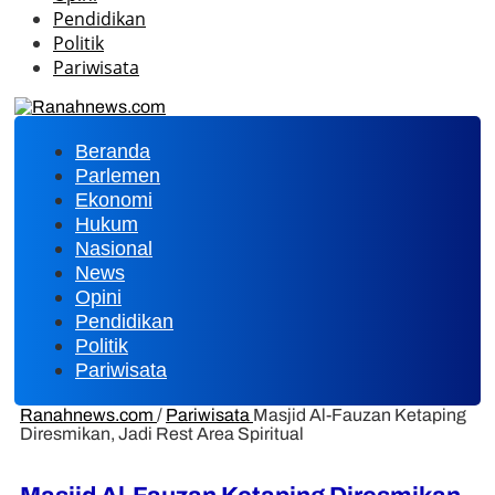
Pendidikan
Politik
Pariwisata
Beranda
Parlemen
Ekonomi
Hukum
Nasional
News
Opini
Pendidikan
Politik
Pariwisata
Ranahnews.com
/
Pariwisata
Masjid Al-Fauzan Ketaping
Diresmikan, Jadi Rest Area Spiritual