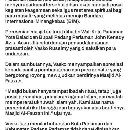
menyerupai kapal tersebut diharapkan menjadi pusat
kegiatan keagamaan sekaligus rest area spiritual bagi
para musafir yang melintas menuju Bandara
Internasional Minangkabau (BIM).
Peresmian masjid itu turut dihadiri Wali Kota Pariaman
Yota Balad dan Bupati Padang Pariaman John Kenedy
Azis. Acara ditandai dengan penandatanganan
prasasti oleh Vasko Ruseimy yang disaksikan para
undangan.
Dalam sambutannya, Vasko menyampaikan apresiasi
kepada panitia pembangunan dan para donatur yang
bergotong royong mewujudkan berdirinya Masjid Al-
Fauzan.
“Masjid bukan hanya tempat ibadah ritual, tetapi juga
pusat peradaban, penyiaran agama Islam, dan wadah
mempererat ukhuwah islamiyah. Kami atas nama
pemerintah ikut bangga dan bersyukur atas berdirinya
Masjid Al-Fauzan ini,” ujarnya.
Vasko juga menilai hubungan Kota Pariaman dan
Kabupaten Padang Pariaman tidak dapat dipisahkan,