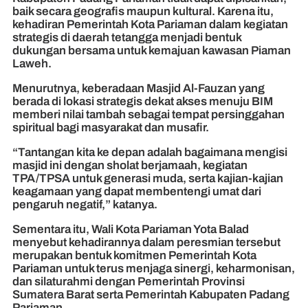
baik secara geografis maupun kultural. Karena itu,
kehadiran Pemerintah Kota Pariaman dalam kegiatan
strategis di daerah tetangga menjadi bentuk
dukungan bersama untuk kemajuan kawasan Piaman
Laweh.
Menurutnya, keberadaan Masjid Al-Fauzan yang
berada di lokasi strategis dekat akses menuju BIM
memberi nilai tambah sebagai tempat persinggahan
spiritual bagi masyarakat dan musafir.
“Tantangan kita ke depan adalah bagaimana mengisi
masjid ini dengan sholat berjamaah, kegiatan
TPA/TPSA untuk generasi muda, serta kajian-kajian
keagamaan yang dapat membentengi umat dari
pengaruh negatif,” katanya.
Sementara itu, Wali Kota Pariaman Yota Balad
menyebut kehadirannya dalam peresmian tersebut
merupakan bentuk komitmen Pemerintah Kota
Pariaman untuk terus menjaga sinergi, keharmonisan,
dan silaturahmi dengan Pemerintah Provinsi
Sumatera Barat serta Pemerintah Kabupaten Padang
Pariaman.