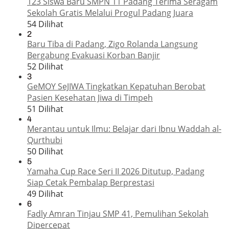
123 Siswa Baru SMPN 11 Padang Terima Seragam
Sekolah Gratis Melalui Progul Padang Juara
54 Dilihat
2
Baru Tiba di Padang, Zigo Rolanda Langsung
Bergabung Evakuasi Korban Banjir
52 Dilihat
3
GeMOY SeJIWA Tingkatkan Kepatuhan Berobat
Pasien Kesehatan Jiwa di Timpeh
51 Dilihat
4
Merantau untuk Ilmu: Belajar dari Ibnu Waddah al-
Qurthubi
50 Dilihat
5
Yamaha Cup Race Seri II 2026 Ditutup, Padang
Siap Cetak Pembalap Berprestasi
49 Dilihat
6
Fadly Amran Tinjau SMP 41, Pemulihan Sekolah
Dipercepat