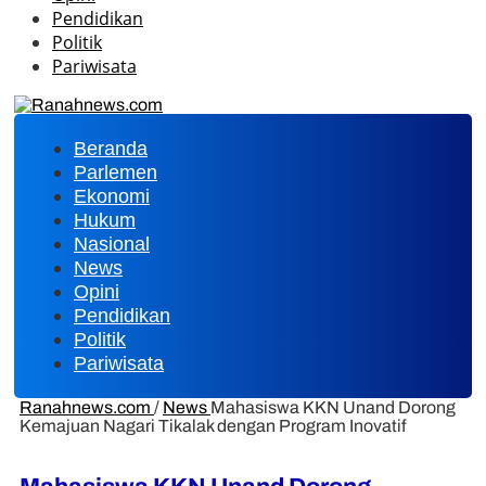
Pendidikan
Politik
Pariwisata
Beranda
Parlemen
Ekonomi
Hukum
Nasional
News
Opini
Pendidikan
Politik
Pariwisata
Ranahnews.com
/
News
Mahasiswa KKN Unand Dorong
Kemajuan Nagari Tikalak dengan Program Inovatif