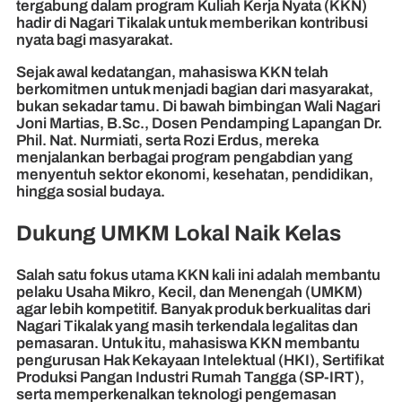
tergabung dalam program Kuliah Kerja Nyata (KKN)
hadir di Nagari Tikalak untuk memberikan kontribusi
nyata bagi masyarakat.
Sejak awal kedatangan, mahasiswa KKN telah
berkomitmen untuk menjadi bagian dari masyarakat,
bukan sekadar tamu. Di bawah bimbingan Wali Nagari
Joni Martias, B.Sc., Dosen Pendamping Lapangan Dr.
Phil. Nat. Nurmiati, serta Rozi Erdus, mereka
menjalankan berbagai program pengabdian yang
menyentuh sektor ekonomi, kesehatan, pendidikan,
hingga sosial budaya.
Dukung UMKM Lokal Naik Kelas
Salah satu fokus utama KKN kali ini adalah membantu
pelaku Usaha Mikro, Kecil, dan Menengah (UMKM)
agar lebih kompetitif. Banyak produk berkualitas dari
Nagari Tikalak yang masih terkendala legalitas dan
pemasaran. Untuk itu, mahasiswa KKN membantu
pengurusan Hak Kekayaan Intelektual (HKI), Sertifikat
Produksi Pangan Industri Rumah Tangga (SP-IRT),
serta memperkenalkan teknologi pengemasan