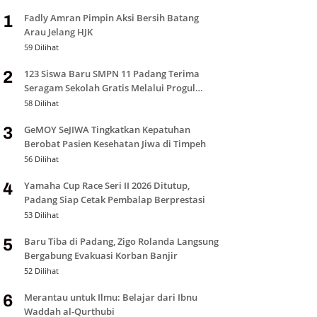
Fadly Amran Pimpin Aksi Bersih Batang
1
Arau Jelang HJK
59 Dilihat
123 Siswa Baru SMPN 11 Padang Terima
2
Seragam Sekolah Gratis Melalui Progul
Padang Juara
58 Dilihat
GeMOY SeJIWA Tingkatkan Kepatuhan
3
Berobat Pasien Kesehatan Jiwa di Timpeh
56 Dilihat
Yamaha Cup Race Seri II 2026 Ditutup,
4
Padang Siap Cetak Pembalap Berprestasi
53 Dilihat
Baru Tiba di Padang, Zigo Rolanda Langsung
5
Bergabung Evakuasi Korban Banjir
52 Dilihat
Merantau untuk Ilmu: Belajar dari Ibnu
6
Waddah al-Qurthubi