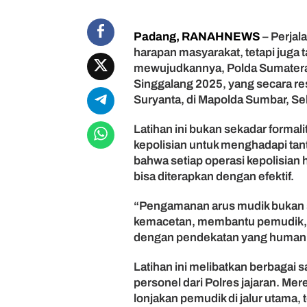
i
B
Padang, RANAHNEWS
– Perjal
e
harapan masyarakat, tetapi juga
r
s
mewujudkannya, Polda Sumatera 
i
Singgalang 2025, yang secara res
a
Suryanta, di Mapolda Sumbar, Se
p
J
Latihan ini bukan sekadar formal
a
kepolisian untuk menghadapi ta
d
bahwa setiap operasi kepolisian 
i
bisa diterapkan dengan efektif.
G
a
r
“Pengamanan arus mudik bukan se
d
kemacetan, membantu pemudik, 
a
dengan pendekatan yang humanis
T
e
Latihan ini melibatkan berbagai s
r
personel dari Polres jajaran. 
d
lonjakan pemudik di jalur utama,
e