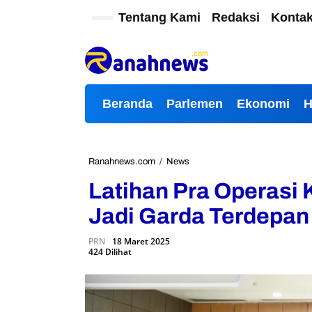
L
Tentang Kami
Redaksi
Konta
e
w
a
t
i
k
Beranda
Parlemen
Ekonomi
e
k
o
n
t
Ranahnews.com
/
News
L
e
a
Latihan Pra Operasi 
n
t
i
Jadi Garda Terdepa
h
a
PRN
18 Maret 2025
n
424 Dilihat
P
r
a
O