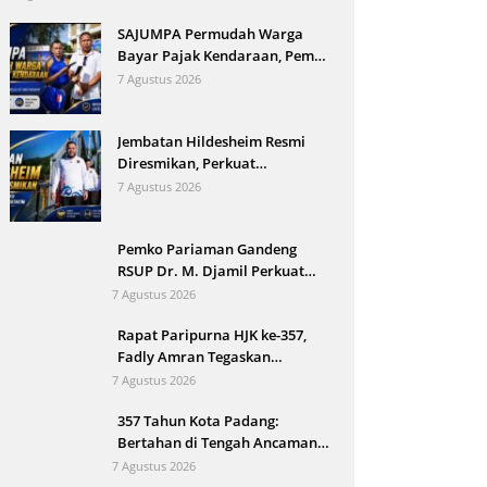
SAJUMPA Permudah Warga
Bayar Pajak Kendaraan, Pemko
Pariaman Jemput Bola
7 Agustus 2026
Jembatan Hildesheim Resmi
Diresmikan, Perkuat
Persahabatan Padang dan Kota
7 Agustus 2026
Hildesheim
Pemko Pariaman Gandeng
RSUP Dr. M. Djamil Perkuat
Tata Kelola dan Mutu Layanan
7 Agustus 2026
Kesehatan
Rapat Paripurna HJK ke-357,
Fadly Amran Tegaskan
Transformasi Ekonomi Jadi
7 Agustus 2026
Arah Baru Kota Padang
357 Tahun Kota Padang:
Bertahan di Tengah Ancaman
Bencana dan Arus Modernisasi
7 Agustus 2026