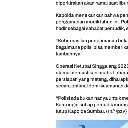
diperkirakan akan ramai saat libu
p
a
n
Kapolda menekankan bahwa pend
P
pengamanan mudik tahun ini. Polis
e
hadir sebagai sahabat pemudik,
n
g
“Keberhasilan pengamanan bukan h
a
bagaimana polisi bisa memberik
m
tambahnya.
a
n
a
Operasi Ketupat Singgalang 2025
n
utama memastikan mudik Lebaran 
L
persiapan yang matang, diharap
e
secara optimal demi keamanan 
b
a
“Polisi ada bukan hanya untuk me
r
Kami ingin setiap pemudik mera
a
tutup Kapolda Sumbar. (rn/*/pzv)
n