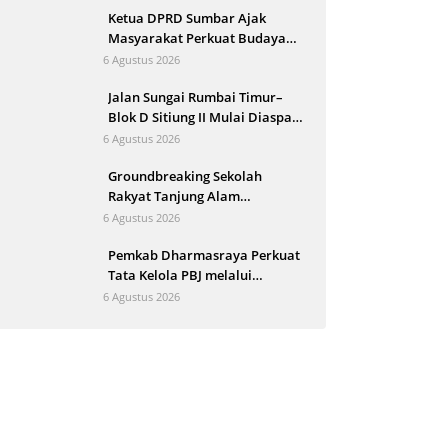
Ketua DPRD Sumbar Ajak
Masyarakat Perkuat Budaya
Kewaspadaan Dini demi
6 Agustus 2026
Menjaga Kantibmas
Jalan Sungai Rumbai Timur–
Blok D Sitiung II Mulai Diaspal,
Kerusakan Belasan Tahun
6 Agustus 2026
Segera Berakhir
Groundbreaking Sekolah
Rakyat Tanjung Alam
Ditargetkan September, Bupati
6 Agustus 2026
Eka Putra Sebut Terbesar di
Pemkab Dharmasraya Perkuat
Indonesia
Tata Kelola PBJ melalui
Sosialisasi Regulasi dan
6 Agustus 2026
Mitigasi Risiko Hukum