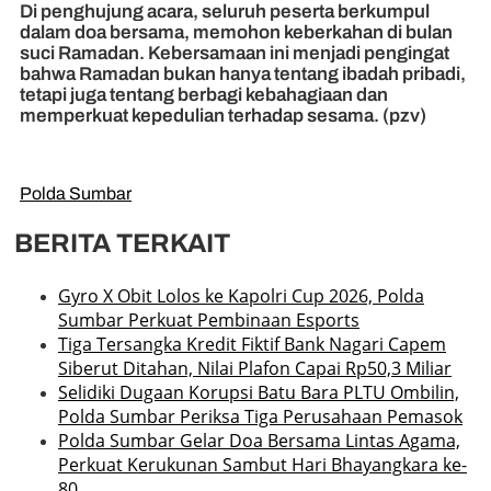
Di penghujung acara, seluruh peserta berkumpul
dalam doa bersama, memohon keberkahan di bulan
suci Ramadan. Kebersamaan ini menjadi pengingat
bahwa Ramadan bukan hanya tentang ibadah pribadi,
tetapi juga tentang berbagi kebahagiaan dan
memperkuat kepedulian terhadap sesama. (pzv)
Polda Sumbar
BERITA TERKAIT
Gyro X Obit Lolos ke Kapolri Cup 2026, Polda
Sumbar Perkuat Pembinaan Esports
Tiga Tersangka Kredit Fiktif Bank Nagari Capem
Siberut Ditahan, Nilai Plafon Capai Rp50,3 Miliar
Selidiki Dugaan Korupsi Batu Bara PLTU Ombilin,
Polda Sumbar Periksa Tiga Perusahaan Pemasok
Polda Sumbar Gelar Doa Bersama Lintas Agama,
Perkuat Kerukunan Sambut Hari Bhayangkara ke-
80