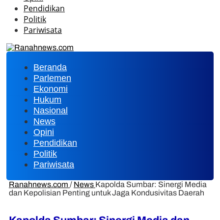
Pendidikan
Politik
Pariwisata
Beranda
Parlemen
Ekonomi
Hukum
Nasional
News
Opini
Pendidikan
Politik
Pariwisata
Ranahnews.com
/
News
Kapolda Sumbar: Sinergi Media
dan Kepolisian Penting untuk Jaga Kondusivitas Daerah