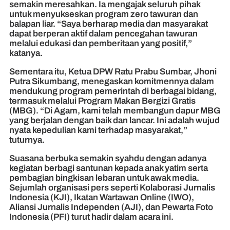
semakin meresahkan. Ia mengajak seluruh pihak
untuk menyukseskan program zero tawuran dan
balapan liar. “Saya berharap media dan masyarakat
dapat berperan aktif dalam pencegahan tawuran
melalui edukasi dan pemberitaan yang positif,”
katanya.
Sementara itu, Ketua DPW Ratu Prabu Sumbar, Jhoni
Putra Sikumbang, menegaskan komitmennya dalam
mendukung program pemerintah di berbagai bidang,
termasuk melalui Program Makan Bergizi Gratis
(MBG). “Di Agam, kami telah membangun dapur MBG
yang berjalan dengan baik dan lancar. Ini adalah wujud
nyata kepedulian kami terhadap masyarakat,”
tuturnya.
Suasana berbuka semakin syahdu dengan adanya
kegiatan berbagi santunan kepada anak yatim serta
pembagian bingkisan lebaran untuk awak media.
Sejumlah organisasi pers seperti Kolaborasi Jurnalis
Indonesia (KJI), Ikatan Wartawan Online (IWO),
Aliansi Jurnalis Independen (AJI), dan Pewarta Foto
Indonesia (PFI) turut hadir dalam acara ini.