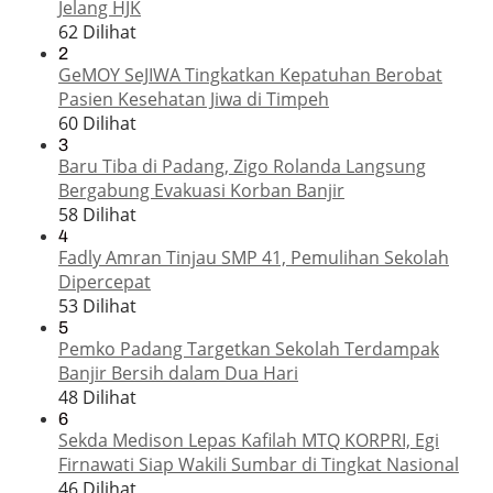
Jelang HJK
62 Dilihat
2
GeMOY SeJIWA Tingkatkan Kepatuhan Berobat
Pasien Kesehatan Jiwa di Timpeh
60 Dilihat
3
Baru Tiba di Padang, Zigo Rolanda Langsung
Bergabung Evakuasi Korban Banjir
58 Dilihat
4
Fadly Amran Tinjau SMP 41, Pemulihan Sekolah
Dipercepat
53 Dilihat
5
Pemko Padang Targetkan Sekolah Terdampak
Banjir Bersih dalam Dua Hari
48 Dilihat
6
Sekda Medison Lepas Kafilah MTQ KORPRI, Egi
Firnawati Siap Wakili Sumbar di Tingkat Nasional
46 Dilihat