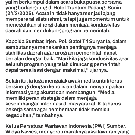
yatim berkumpul dalam acara buka puasa bersama
yang berlangsung di Hotel Truntum Padang, Senin
(24/3/2025). Acara ini tidak hanya menjadi ajang
mempererat silaturahmi, tetapi juga momentum untuk
meneguhkan sinergi dalam menjaga kondusivitas
daerah dan mendukung program pemerintah.
Kapolda Sumbar, Irjen. Pol. Gatot Tri Suryanta, dalam
sambutannya menekankan pentingnya menjaga
stabilitas daerah agar program pemerintah dapat
berjalan dengan baik. “Mari kita jaga kondusivitas agar
seluruh program yang telah dirancang pemerintah
dapat terealisasi dengan maksimal,” ujarnya.
Selain itu, ia juga mengajak awak media untuk terus
bersinergi dengan kepolisian dalam menyampaikan
informasi yang akurat dan membangun. “Media
memiliki peran strategis dalam menjaga
keseimbangan informasi di masyarakat. Kita harus
bekerja sama agar pemberitaan tidak memicu
kegaduhan,” tambahnya.
Ketua Persatuan Wartawan Indonesia (PWI) Sumbar,
Widya Navies, menyoroti maraknya aksi tawuran yang