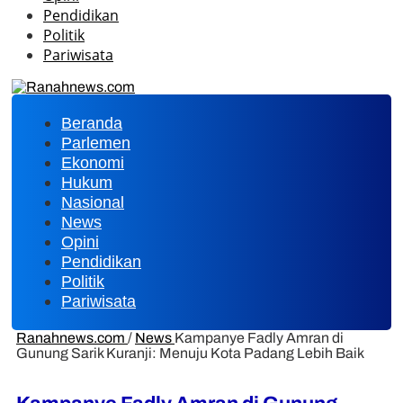
Pendidikan
Politik
Pariwisata
Beranda
Parlemen
Ekonomi
Hukum
Nasional
News
Opini
Pendidikan
Politik
Pariwisata
Ranahnews.com
/
News
Kampanye Fadly Amran di
Gunung Sarik Kuranji: Menuju Kota Padang Lebih Baik