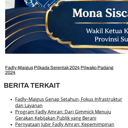
Fadly-Maigus
Pilkada Serentak 2024
Pilwako Padang
2024
BERITA TERKAIT
Fadly–Maigus Genap Setahun, Fokus Infrastruktur
dan Layanan
Program Fadly Amran: Dari Gimmick Menuju
Gerakan Kebijakan Publik yang Berani
Pernyataan Jubir Fadly Amran: Kepemimpinan