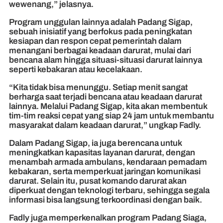
wewenang,” jelasnya.
Program unggulan lainnya adalah Padang Sigap,
sebuah inisiatif yang berfokus pada peningkatan
kesiapan dan respon cepat pemerintah dalam
menangani berbagai keadaan darurat, mulai dari
bencana alam hingga situasi-situasi darurat lainnya
seperti kebakaran atau kecelakaan.
“Kita tidak bisa menunggu. Setiap menit sangat
berharga saat terjadi bencana atau keadaan darurat
lainnya. Melalui Padang Sigap, kita akan membentuk
tim-tim reaksi cepat yang siap 24 jam untuk membantu
masyarakat dalam keadaan darurat,” ungkap Fadly.
Dalam Padang Sigap, ia juga berencana untuk
meningkatkan kapasitas layanan darurat, dengan
menambah armada ambulans, kendaraan pemadam
kebakaran, serta memperkuat jaringan komunikasi
darurat. Selain itu, pusat komando darurat akan
diperkuat dengan teknologi terbaru, sehingga segala
informasi bisa langsung terkoordinasi dengan baik.
Fadly juga memperkenalkan program Padang Siaga,