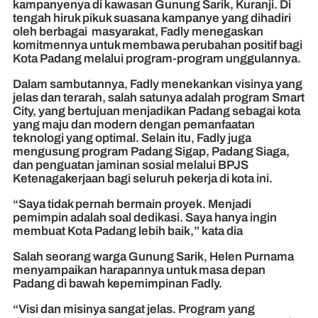
kampanyenya di kawasan Gunung Sarik, Kuranji. Di
tengah hiruk pikuk suasana kampanye yang dihadiri
oleh berbagai masyarakat, Fadly menegaskan
komitmennya untuk membawa perubahan positif bagi
Kota Padang melalui program-program unggulannya.
Dalam sambutannya, Fadly menekankan visinya yang
jelas dan terarah, salah satunya adalah program Smart
City, yang bertujuan menjadikan Padang sebagai kota
yang maju dan modern dengan pemanfaatan
teknologi yang optimal. Selain itu, Fadly juga
mengusung program Padang Sigap, Padang Siaga,
dan penguatan jaminan sosial melalui BPJS
Ketenagakerjaan bagi seluruh pekerja di kota ini.
“Saya tidak pernah bermain proyek. Menjadi
pemimpin adalah soal dedikasi. Saya hanya ingin
membuat Kota Padang lebih baik,” kata dia
Salah seorang warga Gunung Sarik, Helen Purnama
menyampaikan harapannya untuk masa depan
Padang di bawah kepemimpinan Fadly.
“Visi dan misinya sangat jelas. Program yang