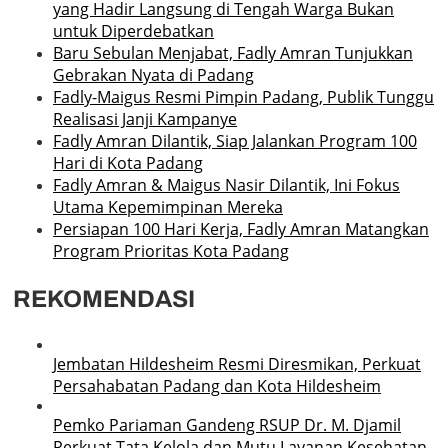
yang Hadir Langsung di Tengah Warga Bukan
untuk Diperdebatkan
Baru Sebulan Menjabat, Fadly Amran Tunjukkan
Gebrakan Nyata di Padang
Fadly-Maigus Resmi Pimpin Padang, Publik Tunggu
Realisasi Janji Kampanye
Fadly Amran Dilantik, Siap Jalankan Program 100
Hari di Kota Padang
Fadly Amran & Maigus Nasir Dilantik, Ini Fokus
Utama Kepemimpinan Mereka
Persiapan 100 Hari Kerja, Fadly Amran Matangkan
Program Prioritas Kota Padang
REKOMENDASI
Jembatan Hildesheim Resmi Diresmikan, Perkuat
Persahabatan Padang dan Kota Hildesheim
Pemko Pariaman Gandeng RSUP Dr. M. Djamil
Perkuat Tata Kelola dan Mutu Layanan Kesehatan