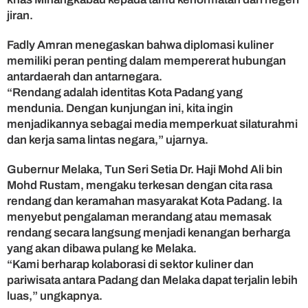
i
jiran.
n
K
Fadly Amran menegaskan bahwa diplomasi kuliner
e
memiliki peran penting dalam mempererat hubungan
r
antardaerah dan antarnegara.
j
“Rendang adalah identitas Kota Padang yang
a
S
mendunia. Dengan kunjungan ini, kita ingin
a
menjadikannya sebagai media memperkuat silaturahmi
m
dan kerja sama lintas negara,” ujarnya.
a
L
Gubernur Melaka, Tun Seri Setia Dr. Haji Mohd Ali bin
i
Mohd Rustam, mengaku terkesan dengan cita rasa
n
rendang dan keramahan masyarakat Kota Padang. Ia
t
menyebut pengalaman merandang atau memasak
a
s
rendang secara langsung menjadi kenangan berharga
N
yang akan dibawa pulang ke Melaka.
e
“Kami berharap kolaborasi di sektor kuliner dan
g
pariwisata antara Padang dan Melaka dapat terjalin lebih
a
luas,” ungkapnya.
r