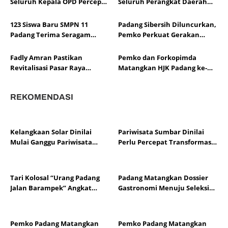
Seluruh Kepala OPD Percepat
Seluruh Perangkat Daerah
Evakuasi Korban Banjir di
Tangani Banjir di Lima
Padang
Kecamatan
123 Siswa Baru SMPN 11
Padang Sibersih Diluncurkan,
Padang Terima Seragam
Pemko Perkuat Gerakan
Sekolah Gratis Melalui Progul
Kebersihan hingga Tingkat
Padang Juara
RT/RW
Fadly Amran Pastikan
Pemko dan Forkopimda
Revitalisasi Pasar Raya
Matangkan HJK Padang ke-
Padang Terus Berjalan
357, Usung Promosi Menuju
Kota Gastronomi Dunia
REKOMENDASI
Kelangkaan Solar Dinilai
Pariwisata Sumbar Dinilai
Mulai Ganggu Pariwisata
Perlu Percepat Transformasi
Sumbar, Pelaku Usaha Minta
Digital agar Lebih Kompetitif
Distribusi Segera Normal
Tari Kolosal “Urang Padang
Padang Matangkan Dossier
Jalan Barampek” Angkat
Gastronomi Menuju Seleksi
Harmoni Multietnis pada HJK
UNESCO 2026
Padang Ke-357
Pemko Padang Matangkan
Pemko Padang Matangkan