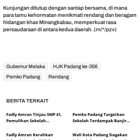
a
Kunjungan ditutup dengan santap bersama, di mana
para tamu kehormatan menikmati rendang dan beragam
hidangan khas Minangkabau, memperkuat rasa
persaudaraan di antara kedua daerah. (rn/*/pzv)
Gubernur Melaka
HJK Padang ke-356
Pemko Padang
Rendang
BERITA TERKAIT
Fadly Amran Tinjau SMP 41,
Pemko Padang Targetkan
Pemulihan Sekolah
Sekolah Terdampak Banjir
Dipercepat
Bersih dalam Dua Hari
Fadly Amran Kerahkan
Wali Kota Padang Siagakan