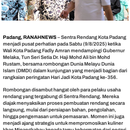
a
s
a
k
R
e
n
Padang, RANAHNEWS
– Sentra Rendang Kota Padang
d
menjadi pusat perhatian pada Sabtu (9/8/2025) ketika
a
Wali Kota Padang Fadly Amran mendampingi Gubernur
n
Melaka, Tun Seri Setia Dr. Haji Mohd Ali bin Mohd
g
Rustam, bersama rombongan Dunia Melayu Dunia
d
Islam (DMDI) dalam kunjungan yang menjadi bagian dari
i
P
rangkaian peringatan Hari Jadi Kota Padang ke-356.
a
d
Rombongan disambut hangat oleh para pelaku usaha
a
rendang yang tergabung di Sentra Rendang. Mereka
n
diajak menyaksikan proses pembuatan rendang secara
g
langsung, mulai dari persiapan bahan, pengolahan,
,
hingga pengemasan untuk pemasaran. Momen ini juga
J
menjadi ajang strategis untuk mempromosikan kuliner
a
l
khas Minangkabau kepada tamu kehormatan dari negeri