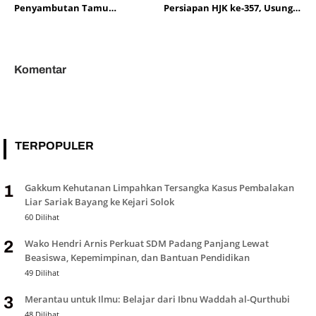
Penyambutan Tamu
Persiapan HJK ke-357, Usung
Mancanegara Sambut HJK Ke-
Promosi Wisata dan
357
Gastronomi
Komentar
TERPOPULER
Gakkum Kehutanan Limpahkan Tersangka Kasus Pembalakan
1
Liar Sariak Bayang ke Kejari Solok
60 Dilihat
Wako Hendri Arnis Perkuat SDM Padang Panjang Lewat
2
Beasiswa, Kepemimpinan, dan Bantuan Pendidikan
49 Dilihat
Merantau untuk Ilmu: Belajar dari Ibnu Waddah al-Qurthubi
3
48 Dilihat