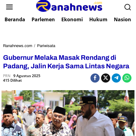
L
e
w
Beranda
Parlemen
Ekonomi
Hukum
Nasional
a
t
i
k
e
Ranahnews.com
/
Pariwisata
G
k
u
Gubernur Melaka Masak Rendang di
o
b
n
e
Padang, Jalin Kerja Sama Lintas Negara
t
r
e
PRN
9 Agustus 2025
n
415 Dilihat
n
u
r
M
e
l
a
k
a
M