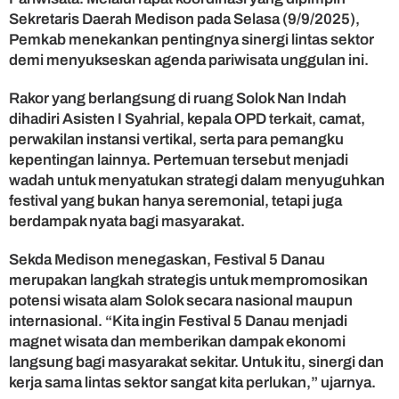
a
Sekretaris Daerah Medison pada Selasa (9/9/2025),
d
Pemkab menekankan pentingnya sinergi lintas sektor
i
M
demi menyukseskan agenda pariwisata unggulan ini.
a
g
Rakor yang berlangsung di ruang Solok Nan Indah
n
dihadiri Asisten I Syahrial, kepala OPD terkait, camat,
e
perwakilan instansi vertikal, serta para pemangku
t
kepentingan lainnya. Pertemuan tersebut menjadi
B
wadah untuk menyatukan strategi dalam menyuguhkan
a
festival yang bukan hanya seremonial, tetapi juga
r
u
berdampak nyata bagi masyarakat.
P
a
Sekda Medison menegaskan, Festival 5 Danau
r
merupakan langkah strategis untuk mempromosikan
i
potensi wisata alam Solok secara nasional maupun
w
internasional. “Kita ingin Festival 5 Danau menjadi
i
magnet wisata dan memberikan dampak ekonomi
s
a
langsung bagi masyarakat sekitar. Untuk itu, sinergi dan
t
kerja sama lintas sektor sangat kita perlukan,” ujarnya.
a