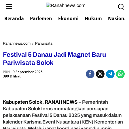
L
e
w
Beranda
Parlemen
Ekonomi
Hukum
Nasional
a
t
i
k
e
Ranahnews.com
/
Pariwisata
F
k
e
Festival 5 Danau Jadi Magnet Baru
o
s
n
t
Pariwisata Solok
t
i
e
PRN
9 September 2025
v
390 Dilihat
n
a
l
5
D
a
Kabupaten Solok, RANAHNEWS
– Pemerintah
n
Kabupaten Solok terus mematangkan persiapan
a
pelaksanaan Festival 5 Danau 2025 yang masuk dalam
u
kalender Karisma Event Nusantara (KEN) Kementerian
J
Pariwisata. Melalui rapat koordinasi yang dipimpin