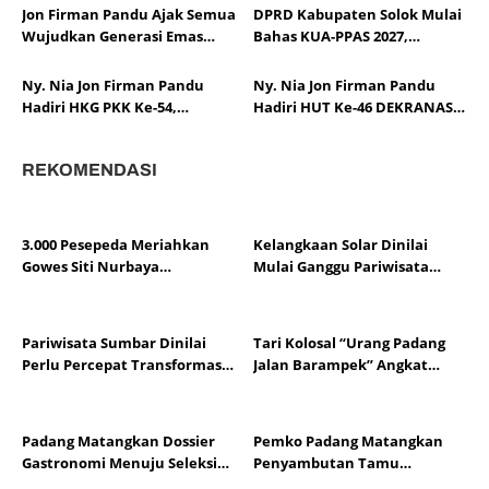
DPR RI
Pascabencana
Jon Firman Pandu Ajak Semua
DPRD Kabupaten Solok Mulai
Wujudkan Generasi Emas
Bahas KUA-PPAS 2027,
Indonesia
Pendapatan Daerah
Diproyeksikan Rp1,14 Triliun
Ny. Nia Jon Firman Pandu
Ny. Nia Jon Firman Pandu
Hadiri HKG PKK Ke-54,
Hadiri HUT Ke-46 DEKRANAS,
Perkuat Sinergi
Dorong Daya Saing Kerajinan
Pemberdayaan Keluarga
Kabupaten Solok
REKOMENDASI
3.000 Pesepeda Meriahkan
Kelangkaan Solar Dinilai
Gowes Siti Nurbaya
Mulai Ganggu Pariwisata
Adventure-X Padang
Sumbar, Pelaku Usaha Minta
Distribusi Segera Normal
Pariwisata Sumbar Dinilai
Tari Kolosal “Urang Padang
Perlu Percepat Transformasi
Jalan Barampek” Angkat
Digital agar Lebih Kompetitif
Harmoni Multietnis pada HJK
Padang Ke-357
Padang Matangkan Dossier
Pemko Padang Matangkan
Gastronomi Menuju Seleksi
Penyambutan Tamu
UNESCO 2026
Mancanegara Sambut HJK Ke-