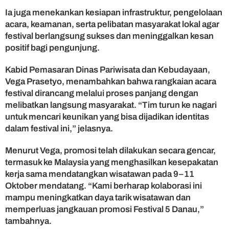
S
Ia juga menekankan kesiapan infrastruktur, pengelolaan
o
acara, keamanan, serta pelibatan masyarakat lokal agar
l
festival berlangsung sukses dan meninggalkan kesan
o
positif bagi pengunjung.
k
Kabid Pemasaran Dinas Pariwisata dan Kebudayaan,
Vega Prasetyo, menambahkan bahwa rangkaian acara
festival dirancang melalui proses panjang dengan
melibatkan langsung masyarakat. “Tim turun ke nagari
untuk mencari keunikan yang bisa dijadikan identitas
dalam festival ini,” jelasnya.
Menurut Vega, promosi telah dilakukan secara gencar,
termasuk ke Malaysia yang menghasilkan kesepakatan
kerja sama mendatangkan wisatawan pada 9–11
Oktober mendatang. “Kami berharap kolaborasi ini
mampu meningkatkan daya tarik wisatawan dan
memperluas jangkauan promosi Festival 5 Danau,”
tambahnya.