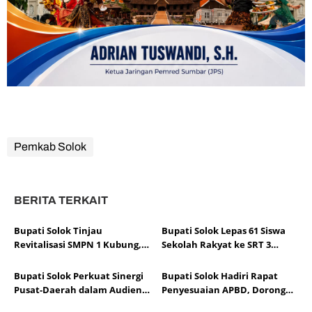
Pemkab Solok
BERITA TERKAIT
Bupati Solok Tinjau
Bupati Solok Lepas 61 Siswa
Revitalisasi SMPN 1 Kubung,
Sekolah Rakyat ke SRT 3
Progres Pembangunan Capai
Dharmasraya
67 Persen
Bupati Solok Perkuat Sinergi
Bupati Solok Hadiri Rapat
Pusat-Daerah dalam Audiensi
Penyesuaian APBD, Dorong
APKASI Bersama Pimpinan
Optimalisasi Dana Transfer