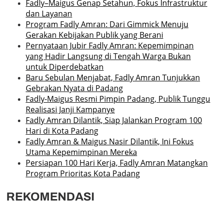
Fadly–Maigus Genap Setahun, Fokus Infrastruktur
dan Layanan
Program Fadly Amran: Dari Gimmick Menuju
Gerakan Kebijakan Publik yang Berani
Pernyataan Jubir Fadly Amran: Kepemimpinan
yang Hadir Langsung di Tengah Warga Bukan
untuk Diperdebatkan
Baru Sebulan Menjabat, Fadly Amran Tunjukkan
Gebrakan Nyata di Padang
Fadly-Maigus Resmi Pimpin Padang, Publik Tunggu
Realisasi Janji Kampanye
Fadly Amran Dilantik, Siap Jalankan Program 100
Hari di Kota Padang
Fadly Amran & Maigus Nasir Dilantik, Ini Fokus
Utama Kepemimpinan Mereka
Persiapan 100 Hari Kerja, Fadly Amran Matangkan
Program Prioritas Kota Padang
REKOMENDASI