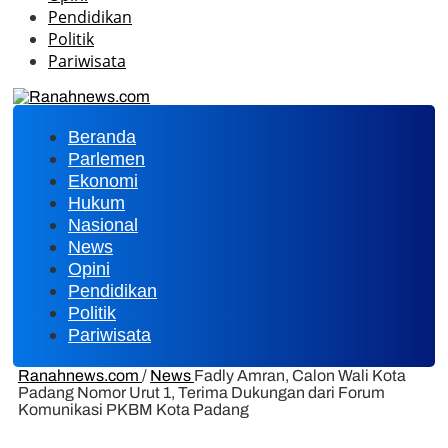
Pendidikan
Politik
Pariwisata
Beranda
Parlemen
Ekonomi
Hukum
Nasional
News
Opini
Pendidikan
Politik
Pariwisata
Ranahnews.com
/
News
Fadly Amran, Calon Wali Kota
Padang Nomor Urut 1, Terima Dukungan dari Forum
Komunikasi PKBM Kota Padang