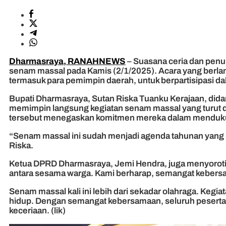
Dharmasraya, RANAHNEWS
– Suasana ceria dan penu
senam massal pada Kamis (2/1/2025). Acara yang berlan
termasuk para pemimpin daerah, untuk berpartisipasi d
Bupati Dharmasraya, Sutan Riska Tuanku Kerajaan, did
memimpin langsung kegiatan senam massal yang turut di
tersebut menegaskan komitmen mereka dalam menduku
“Senam massal ini sudah menjadi agenda tahunan yang s
Riska.
Ketua DPRD Dharmasraya, Jemi Hendra, juga menyoroti pe
antara sesama warga. Kami berharap, semangat kebersam
Senam massal kali ini lebih dari sekadar olahraga. Kegi
hidup. Dengan semangat kebersamaan, seluruh pesert
keceriaan. (lik)