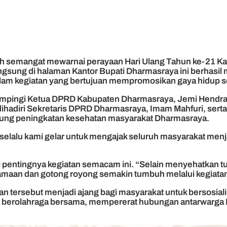
h semangat mewarnai perayaan Hari Ulang Tahun ke-21 Ka
gsung di halaman Kantor Bupati Dharmasraya ini berhasil 
alam kegiatan yang bertujuan mempromosikan gaya hidup s
ampingi Ketua DPRD Kabupaten Dharmasraya, Jemi Hendra,
hadiri Sekretaris DPRD Dharmasraya, Imam Mahfuri, serta
ng peningkatan kesehatan masyarakat Dharmasraya.
elalu kami gelar untuk mengajak seluruh masyarakat menj
ntingnya kegiatan semacam ini. “Selain menyehatkan tubuh
aan dan gotong royong semakin tumbuh melalui kegiatan i
atan tersebut menjadi ajang bagi masyarakat untuk bersosia
a berolahraga bersama, mempererat hubungan antarwarga