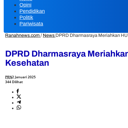
Opini
Pendidikan
Politik
Pariwisata
Ranahnews.com
/
News
DPRD Dharmasraya Meriahkan HUT 
DPRD Dharmasraya Meriahkan
Kesehatan
PRN
2 Januari 2025
344 Dilihat