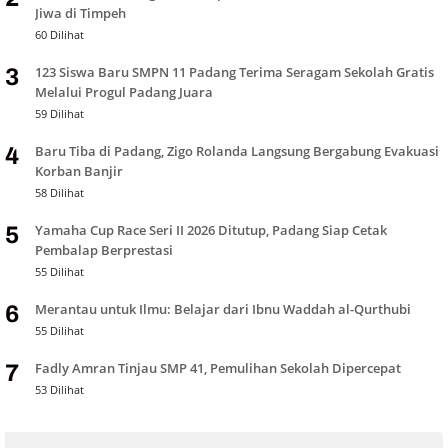
Jiwa di Timpeh
60 Dilihat
123 Siswa Baru SMPN 11 Padang Terima Seragam Sekolah Gratis
3
Melalui Progul Padang Juara
59 Dilihat
Baru Tiba di Padang, Zigo Rolanda Langsung Bergabung Evakuasi
4
Korban Banjir
58 Dilihat
Yamaha Cup Race Seri II 2026 Ditutup, Padang Siap Cetak
5
Pembalap Berprestasi
55 Dilihat
Merantau untuk Ilmu: Belajar dari Ibnu Waddah al-Qurthubi
6
55 Dilihat
Fadly Amran Tinjau SMP 41, Pemulihan Sekolah Dipercepat
7
53 Dilihat