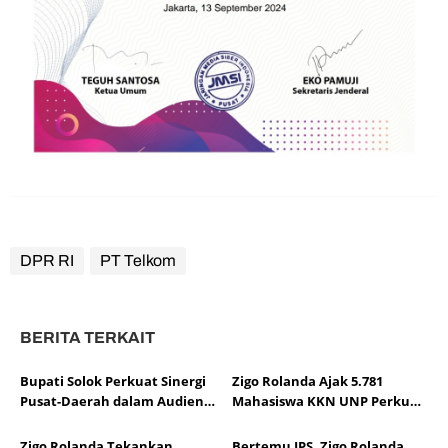
DPR RI
PT Telkom
BERITA TERKAIT
Bupati Solok Perkuat Sinergi
Zigo Rolanda Ajak 5.781
Pusat-Daerah dalam Audiensi
Mahasiswa KKN UNP Perkuat
APKASI Bersama Pimpinan
Pembangunan, Ketahanan
DPR RI
Pangan, dan Mitigasi Bencana
Zigo Rolanda Tekankan
Bertemu JPS, Zigo Rolanda