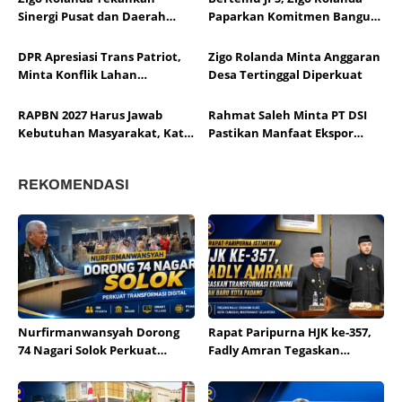
Sumbar
Sinergi Pusat dan Daerah
Paparkan Komitmen Bangun
Demi Kesejahteraan
Sumatera Barat
DPR Apresiasi Trans Patriot,
Zigo Rolanda Minta Anggaran
Minta Konflik Lahan
Desa Tertinggal Diperkuat
Dituntaskan
RAPBN 2027 Harus Jawab
Rahmat Saleh Minta PT DSI
Kebutuhan Masyarakat, Kata
Pastikan Manfaat Ekspor
Zigo
untuk Rakyat
REKOMENDASI
Nurfirmanwansyah Dorong
Rapat Paripurna HJK ke-357,
74 Nagari Solok Perkuat
Fadly Amran Tegaskan
Transformasi Digital
Transformasi Ekonomi Jadi
Arah Baru Kota Padang