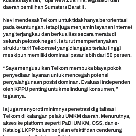
kualitas layanan,” ujar Nevi Zuairina, legislator dari
a
daerah pemilihan Sumatera Barat II.
n
A
Nevi mendesak Telkom untuk tidak hanya berorientasi
k
pada keuntungan, tetapi juga menjamin layanan internet
s
yang terjangkau dan berkualitas secara merata di
e
seluruh pelosok negeri. Ia turut mempertanyakan
s
D
struktur tarif Telkomsel yang dianggap terlalu tinggi
i
meskipun memiliki dominasi pasar lebih dari 50 persen.
e
v
“Saya mengusulkan Telkom membuka biaya pokok
a
penyediaan layanan untuk mencegah potensi
l
penyalahgunaan posisi dominan. Evaluasi independen
u
oleh KPPU penting untuk melindungi konsumen,”
a
tegasnya.
s
i
Ia juga menyoroti minimnya penetrasi digitalisasi
Telkom di kalangan pelaku UMKM daerah. Menurutnya,
akses ke platform seperti PaDi UMKM, OSS, dan e-
Katalog LKPP belum berjalan efektif dan cenderung