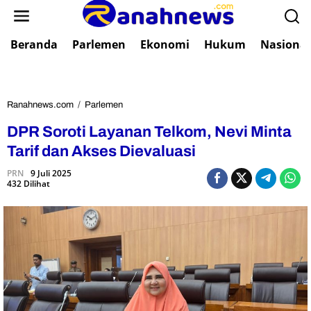
L
e
w
Beranda
Parlemen
Ekonomi
Hukum
Nasional
a
t
i
k
e
Ranahnews.com
/
Parlemen
D
k
P
DPR Soroti Layanan Telkom, Nevi Minta
o
R
n
S
Tarif dan Akses Dievaluasi
t
o
e
PRN
9 Juli 2025
r
432 Dilihat
n
o
t
i
L
a
y
a
n
a