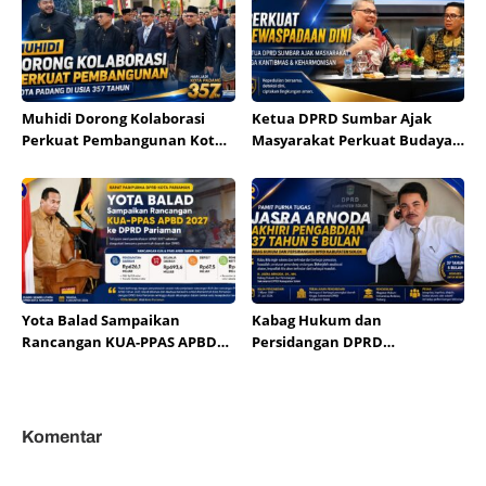
Muhidi Dorong Kolaborasi
Ketua DPRD Sumbar Ajak
Perkuat Pembangunan Kota
Masyarakat Perkuat Budaya
Padang di Usia 357 Tahun
Kewaspadaan Dini demi
Menjaga Kantibmas
Yota Balad Sampaikan
Kabag Hukum dan
Rancangan KUA-PPAS APBD
Persidangan DPRD
Kota Pariaman 2027 ke DPRD
Kabupaten Solok Jasra
Arnoda Pamit Purna Tugas
Usai 37 Tahun Mengabdi
Komentar