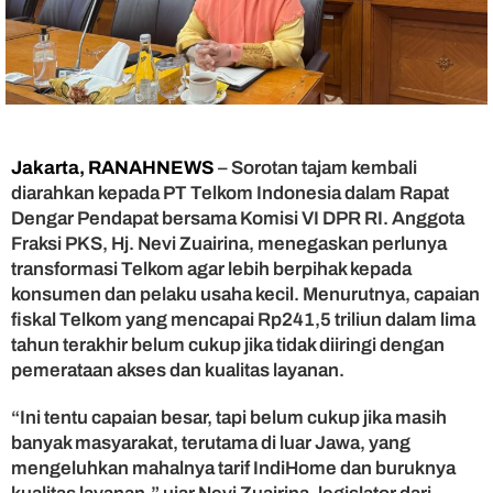
n
T
e
l
k
o
m
,
Jakarta, RANAHNEWS
– Sorotan tajam kembali
N
diarahkan kepada PT Telkom Indonesia dalam Rapat
e
Dengar Pendapat bersama Komisi VI DPR RI. Anggota
v
Fraksi PKS, Hj. Nevi Zuairina, menegaskan perlunya
i
transformasi Telkom agar lebih berpihak kepada
M
i
konsumen dan pelaku usaha kecil. Menurutnya, capaian
n
fiskal Telkom yang mencapai Rp241,5 triliun dalam lima
t
tahun terakhir belum cukup jika tidak diiringi dengan
a
pemerataan akses dan kualitas layanan.
T
a
“Ini tentu capaian besar, tapi belum cukup jika masih
r
banyak masyarakat, terutama di luar Jawa, yang
i
f
mengeluhkan mahalnya tarif IndiHome dan buruknya
d