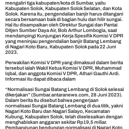
mengaliri tiga kabupaten/kota di Sumbar, yaitu
Kabupaten Solok, Kabupaten Solok Selatan, dan Kota
Solok. Karena itu, pengendalian banjir harus ditangani
secara bersamaan baik di bagian hulu dan hilir sungai.
Hal itu disampaikan oleh Direktur Sungai dan Pantai
Ditjen Sumber Daya Air, Bob Arthur Lombogia, saat
mendampingi Kunjungan Kerja Spesifik Komisi V DPR
yang meninjau pengendalian banjir Batang Lembang
di Nagari Koto Baru, Kabupaten Solok pada 22 Juni
2023.
Perwakilan Komisi V DPR yang dimaksud dalam berita
tersebut ialah Wakil Ketua Komisi V DPR, Muhammad
Iqbal, dan anggota Komisi V DPR, Athari Gauthi Ardi.
Informasi itu dapat dibaca dalam
“Normalisasi Sungai Batang Lembang di Solok selesai
dikerjakan” (Sumbar.antaranews.com, 28 Juni 2023).
Dalam berita itu disebut bahwa pengerjaan
normalisasi Sungai Batang Lembang di dua titik, yakni
Nagari Koto Baru dan Nagari Salayo, Kecamatan
Kubung, Kabupaten Solok, telah diselesaikan dengan
menghabiskan anggaran sekitar Rp19,5 miliar.
Pembangunan bendungan normalisasi di Nagari Koto