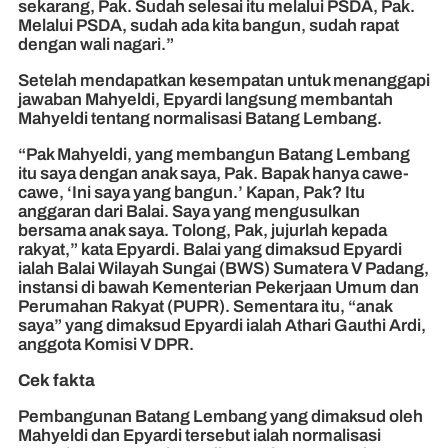
sekarang, Pak. Sudah selesai itu melalui PSDA, Pak.
Melalui PSDA, sudah ada kita bangun, sudah rapat
dengan wali nagari.”
Setelah mendapatkan kesempatan untuk menanggapi
jawaban Mahyeldi, Epyardi langsung membantah
Mahyeldi tentang normalisasi Batang Lembang.
“Pak Mahyeldi, yang membangun Batang Lembang
itu saya dengan anak saya, Pak. Bapak hanya cawe-
cawe, ‘Ini saya yang bangun.’ Kapan, Pak? Itu
anggaran dari Balai. Saya yang mengusulkan
bersama anak saya. Tolong, Pak, jujurlah kepada
rakyat,” kata Epyardi. Balai yang dimaksud Epyardi
ialah Balai Wilayah Sungai (BWS) Sumatera V Padang,
instansi di bawah Kementerian Pekerjaan Umum dan
Perumahan Rakyat (PUPR). Sementara itu, “anak
saya” yang dimaksud Epyardi ialah Athari Gauthi Ardi,
anggota Komisi V DPR.
Cek fakta
Pembangunan Batang Lembang yang dimaksud oleh
Mahyeldi dan Epyardi tersebut ialah normalisasi