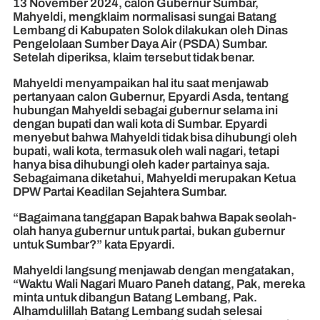
13 November 2024, calon Gubernur Sumbar,
Mahyeldi, mengklaim normalisasi sungai Batang
Lembang di Kabupaten Solok dilakukan oleh Dinas
Pengelolaan Sumber Daya Air (PSDA) Sumbar.
Setelah diperiksa, klaim tersebut tidak benar.
Mahyeldi menyampaikan hal itu saat menjawab
pertanyaan calon Gubernur, Epyardi Asda, tentang
hubungan Mahyeldi sebagai gubernur selama ini
dengan bupati dan wali kota di Sumbar. Epyardi
menyebut bahwa Mahyeldi tidak bisa dihubungi oleh
bupati, wali kota, termasuk oleh wali nagari, tetapi
hanya bisa dihubungi oleh kader partainya saja.
Sebagaimana diketahui, Mahyeldi merupakan Ketua
DPW Partai Keadilan Sejahtera Sumbar.
“Bagaimana tanggapan Bapak bahwa Bapak seolah-
olah hanya gubernur untuk partai, bukan gubernur
untuk Sumbar?” kata Epyardi.
Mahyeldi langsung menjawab dengan mengatakan,
“Waktu Wali Nagari Muaro Paneh datang, Pak, mereka
minta untuk dibangun Batang Lembang, Pak.
Alhamdulillah Batang Lembang sudah selesai