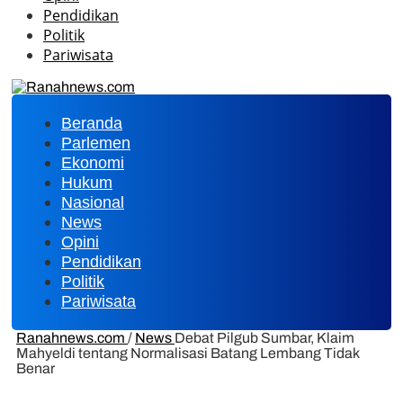
Pendidikan
Politik
Pariwisata
Beranda
Parlemen
Ekonomi
Hukum
Nasional
News
Opini
Pendidikan
Politik
Pariwisata
Ranahnews.com
/
News
Debat Pilgub Sumbar, Klaim
Mahyeldi tentang Normalisasi Batang Lembang Tidak
Benar