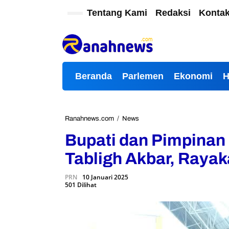
L
Tentang Kami
Redaksi
Konta
e
w
a
t
i
k
Beranda
Parlemen
Ekonomi
e
k
o
n
t
Ranahnews.com
/
News
B
e
u
Bupati dan Pimpinan
n
p
a
Tabligh Akbar, Rayak
t
i
PRN
10 Januari 2025
d
501 Dilihat
a
n
P
i