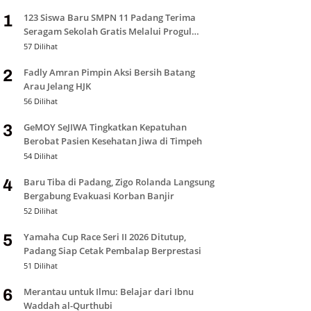
123 Siswa Baru SMPN 11 Padang Terima
1
Seragam Sekolah Gratis Melalui Progul
Padang Juara
57 Dilihat
Fadly Amran Pimpin Aksi Bersih Batang
2
Arau Jelang HJK
56 Dilihat
GeMOY SeJIWA Tingkatkan Kepatuhan
3
Berobat Pasien Kesehatan Jiwa di Timpeh
54 Dilihat
Baru Tiba di Padang, Zigo Rolanda Langsung
4
Bergabung Evakuasi Korban Banjir
52 Dilihat
Yamaha Cup Race Seri II 2026 Ditutup,
5
Padang Siap Cetak Pembalap Berprestasi
51 Dilihat
Merantau untuk Ilmu: Belajar dari Ibnu
6
Waddah al-Qurthubi