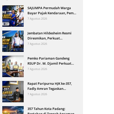
SAJUMPA Permudah Warga
Bayar Pajak Kendaraan, Pemko
Pariaman Jemput Bola
7 Agustus 2026
Jembatan Hildesheim Resmi
Diresmikan, Perkuat
Persahabatan Padang dan Kota
7 Agustus 2026
Hildesheim
Pemko Pariaman Gandeng
RSUP Dr. M. Djamil Perkuat
Tata Kelola dan Mutu Layanan
7 Agustus 2026
Kesehatan
Rapat Paripurna HJK ke-357,
Fadly Amran Tegaskan
Transformasi Ekonomi Jadi
7 Agustus 2026
Arah Baru Kota Padang
357 Tahun Kota Padang:
Bertahan di Tengah Ancaman