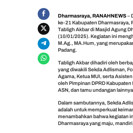
d
i
Dharmasraya, RANAHNEWS
– 
r
ke-21 Kabupaten Dharmasraya, 
i
T
Tabligh Akbar di Masjid Agung 
a
(10/01/2025). Kegiatan ini meng
b
M.Ag., MA.Hum, yang merupakan
l
Padang.
i
g
Tabligh Akbar dihadiri oleh berb
h
yang diwakili Sekda Adlisman, F
A
Agama, Ketua MUI, serta Asisten da
k
b
oleh Pimpinan DPRD Kabupaten D
a
ASN, dan tamu undangan lainnya
r
,
Dalam sambutannya, Sekda Adlis
R
adalah untuk memperkuat keiman
a
menambahkan bahwa kegiatan ini
y
Dharmasraya yang maju, mandiri
a
k