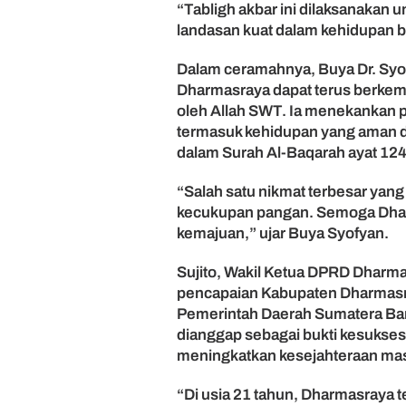
“Tabligh akbar ini dilaksanakan 
a
n
landasan kuat dalam kehidupan 
U
s
Dalam ceramahnya, Buya Dr. Syof
i
Dharmasraya dapat terus berkem
a
oleh Allah SWT. Ia menekankan p
2
termasuk kehidupan yang aman 
1
dalam Surah Al-Baqarah ayat 124
T
a
h
“Salah satu nikmat terbesar yang
u
kecukupan pangan. Semoga Dhar
n
kemajuan,” ujar Buya Syofyan.
Sujito, Wakil Ketua DPRD Dharma
pencapaian Kabupaten Dharmasra
Pemerintah Daerah Sumatera Bar
dianggap sebagai bukti kesukse
meningkatkan kesejahteraan mas
“Di usia 21 tahun, Dharmasraya