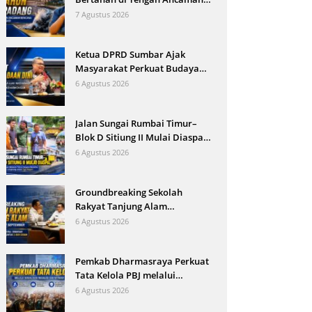
Bencana dan Arus Modernisasi
7 Agustus 2026
Ketua DPRD Sumbar Ajak
Masyarakat Perkuat Budaya
Kewaspadaan Dini demi
6 Agustus 2026
Menjaga Kantibmas
Jalan Sungai Rumbai Timur–
Blok D Sitiung II Mulai Diaspal,
Kerusakan Belasan Tahun
6 Agustus 2026
Segera Berakhir
Groundbreaking Sekolah
Rakyat Tanjung Alam
Ditargetkan September, Bupati
6 Agustus 2026
Eka Putra Sebut Terbesar di
Indonesia
Pemkab Dharmasraya Perkuat
Tata Kelola PBJ melalui
Sosialisasi Regulasi dan
6 Agustus 2026
Mitigasi Risiko Hukum