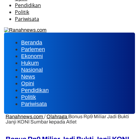
Pendidikan
Politik
Pariwisata
Beranda
Parlemen
Ekonomi
Hukum
Nasional
News
Opini
Pendidikan
Politik
Pariwisata
Ranahnews.com
/
Olahraga
Bonus Rp9 Miliar Jadi Bukti
Janji KONI Sumbar kepada Atlet