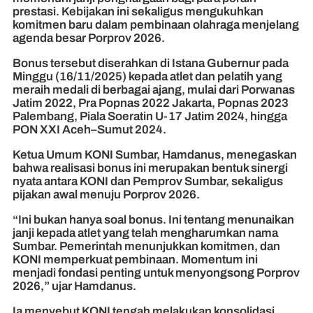
prestasi. Kebijakan ini sekaligus mengukuhkan
komitmen baru dalam pembinaan olahraga menjelang
agenda besar Porprov 2026.
Bonus tersebut diserahkan di Istana Gubernur pada
Minggu (16/11/2025) kepada atlet dan pelatih yang
meraih medali di berbagai ajang, mulai dari Porwanas
Jatim 2022, Pra Popnas 2022 Jakarta, Popnas 2023
Palembang, Piala Soeratin U-17 Jatim 2024, hingga
PON XXI Aceh–Sumut 2024.
Ketua Umum KONI Sumbar, Hamdanus, menegaskan
bahwa realisasi bonus ini merupakan bentuk sinergi
nyata antara KONI dan Pemprov Sumbar, sekaligus
pijakan awal menuju Porprov 2026.
“Ini bukan hanya soal bonus. Ini tentang menunaikan
janji kepada atlet yang telah mengharumkan nama
Sumbar. Pemerintah menunjukkan komitmen, dan
KONI memperkuat pembinaan. Momentum ini
menjadi fondasi penting untuk menyongsong Porprov
2026,” ujar Hamdanus.
Ia menyebut KONI tengah melakukan konsolidasi