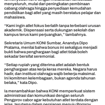
menyeluruh, mulai dari peningkatan pembinaan
cabang olahraga hingga penyediaan kemudahan
pendidikan bagi atlet yang masih berstatus pelajar dan
mahasiswa.
“Kami ingin atlet fokus berlatih tanpa terbebani urusan
akademik. Dispensasi serta dukungan sekolah dan
kampus terus kami perjuangkan,” tambahnya.
Sekretaris Umum KONI Sumbar, Anandya Dipo
Pratama, menilai bahwa bonus ini sekaligus menjadi
bukti bahwa penghargaan bagi atlet tidak boleh
sekadar bersifat seremonial.
“Setiap rupiah yang diterima atlet adalah bentuk
penghargaan atas kerja keras mereka. Negara harus
hadir, dan institusi olahraga wajib bekerja maksimal.
Ini komitmen kelembagaan, bukan agenda tahunan
belaka,” kata Dipo.
Ia menambahkan bahwa KONI memperkuat sistem
administrasi dan komunikasi dengan seluruh
Pengprov cabor agar kebutuhan atlet terdata dengan
jelas, terutama dalam persiapan menuju Porprov