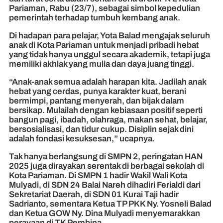
Pariaman, Rabu (23/7), sebagai simbol kepedulian
pemerintah terhadap tumbuh kembang anak.
Di hadapan para pelajar, Yota Balad mengajak seluruh
anak di Kota Pariaman untuk menjadi pribadi hebat
yang tidak hanya unggul secara akademik, tetapi juga
memiliki akhlak yang mulia dan daya juang tinggi.
“Anak-anak semua adalah harapan kita. Jadilah anak
hebat yang cerdas, punya karakter kuat, berani
bermimpi, pantang menyerah, dan bijak dalam
bersikap. Mulailah dengan kebiasaan positif seperti
bangun pagi, ibadah, olahraga, makan sehat, belajar,
bersosialisasi, dan tidur cukup. Disiplin sejak dini
adalah fondasi kesuksesan,” ucapnya.
Tak hanya berlangsung di SMPN 2, peringatan HAN
2025 juga dirayakan serentak di berbagai sekolah di
Kota Pariaman. Di SMPN 1 hadir Wakil Wali Kota
Mulyadi, di SDN 24 Balai Nareh dihadiri Ferialdi dari
Sekretariat Daerah, di SDN 01 Kurai Taji hadir
Sadrianto, sementara Ketua TP PKK Ny. Yosneli Balad
dan Ketua GOW Ny. Dina Mulyadi menyemarakkan
perayaan di TK Pembina.