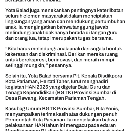
Yota Balad juga menekankan pentingnya keterlibatan
seluruh elemen masyarakat dalam menciptakan
lingkungan yang aman dan mendukung pertumbuhan
anak. Ia mengingatkan bahwa tanggung jawab
melindungi anak tidak hanya berada di tangan guru
dan orang tua, tetapi merupakan tugas bersama.
“Kita harus melindungi anak-anak dari segala bentuk
kekerasan dan diskriminasi. Berikan mereka ruang
untuk berekspresi, berinovasi, dan meraih mimpi
setinggi mungkin,” pesannya.
Selain itu, Yota Balad bersama Plt. Kepala Disdikpora
Kota Pariaman, Hertati Taher, turut menghadiri
kegiatan HAN 2025 yang digelar Balai Guru dan
Tenaga Kependidikan (BGTK) Provinsi Sumbar di
Desa Rawang, Kecamatan Pariaman Tengah.
Kasubag Umum BGTK Provinsi Sumbar, Rita Yenis,
menyampaikan terima kasih atas dukungan penuh
Pemerintah Kota Pariaman. Ia menjelaskan bahwa
pelaksanaan HAN tahun ini mengacu pada edaran
Mendikdasmen RI, dimulai dengan senam anak hebat,