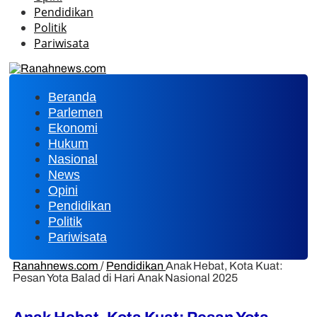
Pendidikan
Politik
Pariwisata
Beranda
Parlemen
Ekonomi
Hukum
Nasional
News
Opini
Pendidikan
Politik
Pariwisata
Ranahnews.com
/
Pendidikan
Anak Hebat, Kota Kuat:
Pesan Yota Balad di Hari Anak Nasional 2025