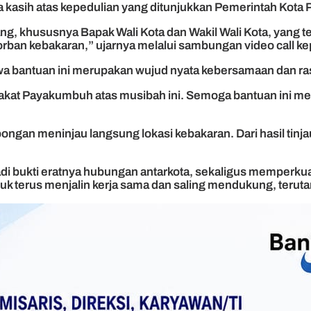
kasih atas kepedulian yang ditunjukkan Pemerintah Kota 
g, khususnya Bapak Wali Kota dan Wakil Wali Kota, yang tel
orban kebakaran,” ujarnya melalui sambungan video call k
wa bantuan ini merupakan wujud nyata kebersamaan dan ra
kat Payakumbuh atas musibah ini. Semoga bantuan ini meri
gan meninjau langsung lokasi kebakaran. Dari hasil tinj
di bukti eratnya hubungan antarkota, sekaligus memperku
erus menjalin kerja sama dan saling mendukung, terutama