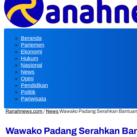
Beranda
Parlemen
Ekonomi
Hukum
Nasional
News
Opini
Pendidikan
Politik
Pariwisata
Ranahnews.com
/
News
Wawako Padang Serahkan Bantuan
Wawako Padang Serahkan Ban