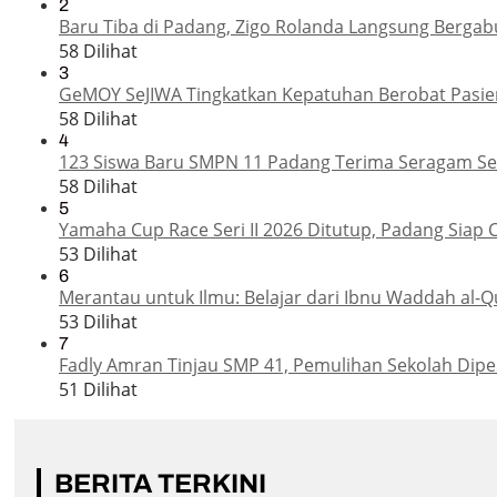
2
Baru Tiba di Padang, Zigo Rolanda Langsung Bergab
58 Dilihat
3
GeMOY SeJIWA Tingkatkan Kepatuhan Berobat Pasien
58 Dilihat
4
123 Siswa Baru SMPN 11 Padang Terima Seragam Sek
58 Dilihat
5
Yamaha Cup Race Seri II 2026 Ditutup, Padang Siap 
53 Dilihat
6
Merantau untuk Ilmu: Belajar dari Ibnu Waddah al-Q
53 Dilihat
7
Fadly Amran Tinjau SMP 41, Pemulihan Sekolah Dipe
51 Dilihat
BERITA TERKINI