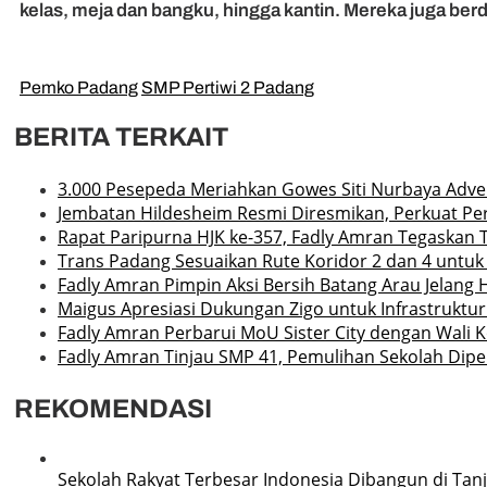
kelas, meja dan bangku, hingga kantin. Mereka juga ber
Pemko Padang
SMP Pertiwi 2 Padang
BERITA TERKAIT
3.000 Pesepeda Meriahkan Gowes Siti Nurbaya Adv
Jembatan Hildesheim Resmi Diresmikan, Perkuat P
Rapat Paripurna HJK ke-357, Fadly Amran Tegaskan 
Trans Padang Sesuaikan Rute Koridor 2 dan 4 untuk
Fadly Amran Pimpin Aksi Bersih Batang Arau Jelang 
Maigus Apresiasi Dukungan Zigo untuk Infrastruktu
Fadly Amran Perbarui MoU Sister City dengan Wali 
Fadly Amran Tinjau SMP 41, Pemulihan Sekolah Dipe
REKOMENDASI
Sekolah Rakyat Terbesar Indonesia Dibangun di Tan