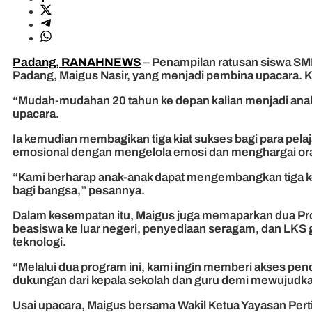
Padang, RANAHNEWS
– Penampilan ratusan siswa SMP
Padang, Maigus Nasir, yang menjadi pembina upacara. Kek
“Mudah-mudahan 20 tahun ke depan kalian menjadi anak-an
upacara.
Ia kemudian membagikan tiga kiat sukses bagi para pe
emosional dengan mengelola emosi dan menghargai oran
“Kami berharap anak-anak dapat mengembangkan tiga ke
bagi bangsa,” pesannya.
Dalam kesempatan itu, Maigus juga memaparkan dua Pr
beasiswa ke luar negeri, penyediaan seragam, dan LKS 
teknologi.
“Melalui dua program ini, kami ingin memberi akses pe
dukungan dari kepala sekolah dan guru demi mewujudk
Usai upacara, Maigus bersama Wakil Ketua Yayasan Pertiwi