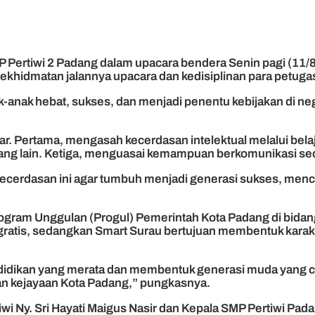
 Pertiwi 2 Padang dalam upacara bendera Senin pagi (11/8
hidmatan jalannya upacara dan kedisiplinan para petugas d
ak hebat, sukses, dan menjadi penentu kebijakan di negeri
lajar. Pertama, mengasah kecerdasan intelektual melalui 
g lain. Ketiga, menguasai kemampuan berkomunikasi seca
cerdasan ini agar tumbuh menjadi generasi sukses, menca
ogram Unggulan (Progul) Pemerintah Kota Padang di bida
gratis, sedangkan Smart Surau bertujuan membentuk karakt
ndidikan yang merata dan membentuk generasi muda yang ce
an kejayaan Kota Padang,” pungkasnya.
 Ny. Sri Hayati Maigus Nasir dan Kepala SMP Pertiwi Padang