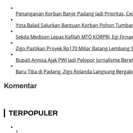
Penanganan Korban Banjir Padang Jadi Prioritas, Ce
Yota Balad Salurkan Bantuan Korban Pohon Tumba
Sekda Medison Lepas Kafilah MTQ KORPRI, Egi Firnaw
Zigo Pastikan Proyek Rp170 Miliar Batang Lembang 
Bupati Annisa Ajak PWI Jadi Pelopor Jurnalisme Ber
Baru Tiba di Padang, Zigo Rolanda Langsung Bergab
Komentar
TERPOPULER
1