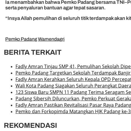
Ia menambahkan bahwa Pemko Padang bersama TNI–Polri
serta penyaluran bantuan agar tepat sasaran.
“Insya Allah pemulihan di seluruh titik terdampak akan 
Pemko Padang
Wamendagri
BERITA TERKAIT
Fadly Amran Tinjau SMP 41, Pemulihan Sekolah Dipe
Pemko Padang Targetkan Sekolah Terdampak Banjir
Fadly Amran Kerahkan Seluruh Kepala OPD Percepat
Wali Kota Padang Siagakan Seluruh Perangkat Daera
123 Siswa Baru SMPN 11 Padang Terima Seragam Sek
Padang Sibersih Diluncurkan, Pemko Perkuat Gerak
Fadly Amran Pastikan Revitalisasi Pasar Raya Padang
Pemko dan Forkopimda Matangkan HJK Padang ke-3
REKOMENDASI