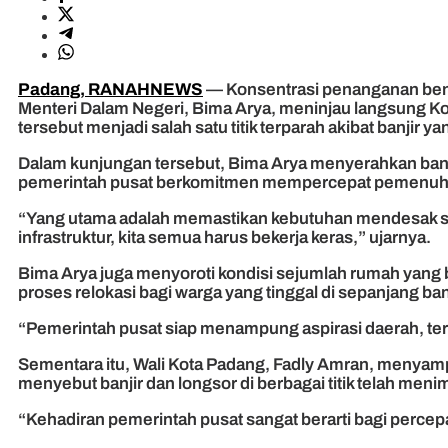
Padang, RANAHNEWS
— Konsentrasi penanganan benca
Menteri Dalam Negeri, Bima Arya, meninjau langsung K
tersebut menjadi salah satu titik terparah akibat banjir y
Dalam kunjungan tersebut, Bima Arya menyerahkan bant
pemerintah pusat berkomitmen mempercepat pemenuhan
“Yang utama adalah memastikan kebutuhan mendesak sepe
infrastruktur, kita semua harus bekerja keras,” ujarnya.
Bima Arya juga menyoroti kondisi sejumlah rumah yang b
proses relokasi bagi warga yang tinggal di sepanjang ba
“Pemerintah pusat siap menampung aspirasi daerah, te
Sementara itu, Wali Kota Padang, Fadly Amran, menyam
menyebut banjir dan longsor di berbagai titik telah me
“Kehadiran pemerintah pusat sangat berarti bagi perce