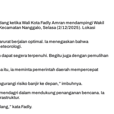
dang ketika Wali Kota Fadly Amran mendampingi Wakil
Kecamatan Nanggalo, Selasa (2/12/2025). Lokasi
rurat berjalan optimal. Ia menegaskan bahwa
eteorologi.
 dapat segera terpenuhi. Begitu juga dengan pemulihan
ena itu, ia meminta pemerintah daerah mempercepat
rangi risiko banjir ke depan,” imbuhnya.
 Wamendagri dalam mendukung penanganan bencana. Ia
astruktur.
ng,” kata Fadly.