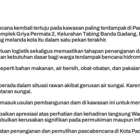
na kembali tertuju pada kawasan paling terdampak di Pa
omplek Griya Permata 2, Kelurahan Tabing Banda Gadang, 
ang melanda kota itu dalam satu pekan terakhir.
uan logistik sekaligus memastikan tahapan penanganan da
 kebutuhan dasar bagi warga terdampak bencana hidrom
rti bahan makanan, air bersih, obat-obatan, dan pakaian
erada dalam situasi rawan akibat gerusan air sungai. Kar
ntaran sungai.
rmasuk usulan pembangunan dam di kawasan ini untuk mengu
paikan apresiasi atas perhatian dan kehadiran langsung
nimbulkan kerusakan signifikan pada permukiman maupun infr
patan penanganan dan pemulihan pascabencana di Kota Pada