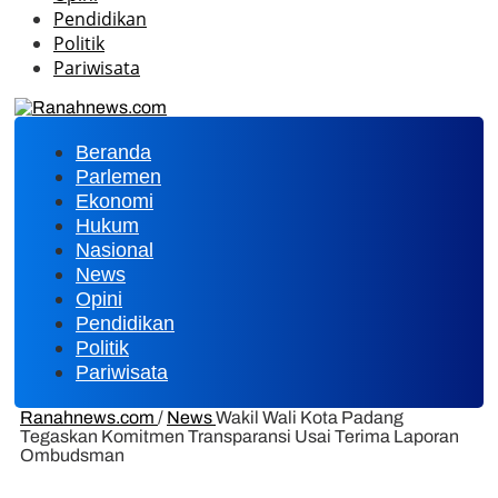
Pendidikan
Politik
Pariwisata
Beranda
Parlemen
Ekonomi
Hukum
Nasional
News
Opini
Pendidikan
Politik
Pariwisata
Ranahnews.com
/
News
Wakil Wali Kota Padang
Tegaskan Komitmen Transparansi Usai Terima Laporan
Ombudsman