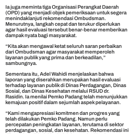
Ia juga meminta tiga Organisasi Perangkat Daerah
(OPD) yang menjadi objek pemeriksaan untuk segera
menindaklanjuti rekomendasi Ombudsman.
Menurutnya, langkah cepat dan terukur diperlukan
agar hasil evaluasi tersebut benar-benar memberikan
dampak nyata bagi masyarakat.
“Kita akan mengawal ketat seluruh saran perbaikan
dari Ombudsman agar masyarakat memperoleh
layanan publik yang prima dan berkeadilan,”
sambungnya.
Sementara itu, Adel Wahidi menjelaskan bahwa
laporan yang diserahkan merupakan hasil evaluasi
terhadap layanan publik di Dinas Perdagangan, Dinas
Sosial, dan Dinas Kesehatan melalui RSUD dr.
Rasidin. Ia menilai Pemko Padang telah menunjukkan
kemajuan positif dalam sejumlah aspek pelayanan.
“Kami mengapresiasi komitmen dan progres yang
telah dilakukan Pemko Padang. Namun perlu
percepatan peningkatan layanan, terutama di sektor
perdagangan, sosial, dan kesehatan. Rekomendasi ini