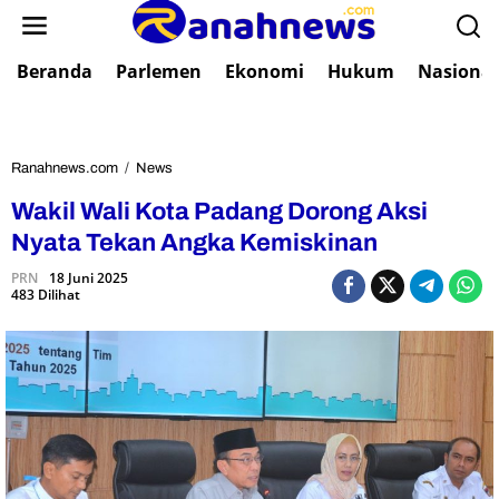
L
e
w
Beranda
Parlemen
Ekonomi
Hukum
Nasional
a
t
i
k
e
Ranahnews.com
/
News
W
k
a
Wakil Wali Kota Padang Dorong Aksi
o
k
n
i
Nyata Tekan Angka Kemiskinan
t
l
e
PRN
18 Juni 2025
W
483 Dilihat
n
a
l
i
K
o
t
a
P
a