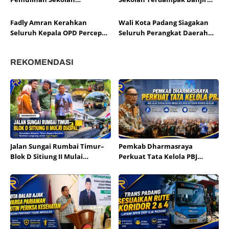
Dipercepat
Bersih dalam Dua Hari
Fadly Amran Kerahkan
Wali Kota Padang Siagakan
Seluruh Kepala OPD Percepat
Seluruh Perangkat Daerah
Evakuasi Korban Banjir di
Tangani Banjir di Lima
Padang
Kecamatan
REKOMENDASI
Jalan Sungai Rumbai Timur–
Pemkab Dharmasraya
Blok D Sitiung II Mulai
Perkuat Tata Kelola PBJ
Diaspal, Kerusakan Belasan
melalui Sosialisasi Regulasi
Tahun Segera Berakhir
dan Mitigasi Risiko Hukum