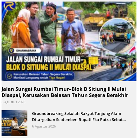
Jalan Sungai Rumbai Timur–Blok D Sitiung II Mulai
Diaspal, Kerusakan Belasan Tahun Segera Berakhir
6 Agustus 2026
Groundbreaking Sekolah Rakyat Tanjung Alam
Ditargetkan September, Bupati Eka Putra Sebut
Terbesar di Indonesia
6 Agustus 2026