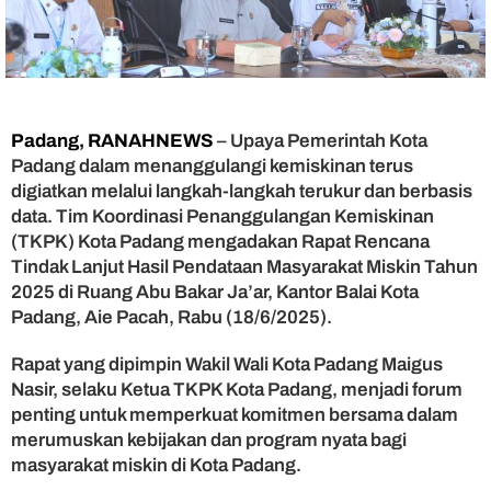
d
a
n
g
D
o
r
Padang, RANAHNEWS
– Upaya Pemerintah Kota
o
Padang dalam menanggulangi kemiskinan terus
n
digiatkan melalui langkah-langkah terukur dan berbasis
g
data. Tim Koordinasi Penanggulangan Kemiskinan
A
(TKPK) Kota Padang mengadakan Rapat Rencana
k
Tindak Lanjut Hasil Pendataan Masyarakat Miskin Tahun
s
i
2025 di Ruang Abu Bakar Ja’ar, Kantor Balai Kota
N
Padang, Aie Pacah, Rabu (18/6/2025).
y
a
Rapat yang dipimpin Wakil Wali Kota Padang Maigus
t
Nasir, selaku Ketua TKPK Kota Padang, menjadi forum
a
penting untuk memperkuat komitmen bersama dalam
T
merumuskan kebijakan dan program nyata bagi
e
masyarakat miskin di Kota Padang.
k
a