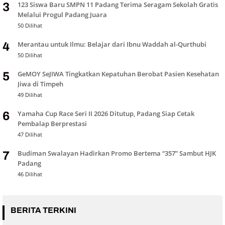
123 Siswa Baru SMPN 11 Padang Terima Seragam Sekolah Gratis
3
Melalui Progul Padang Juara
50 Dilihat
Merantau untuk Ilmu: Belajar dari Ibnu Waddah al-Qurthubi
4
50 Dilihat
GeMOY SeJIWA Tingkatkan Kepatuhan Berobat Pasien Kesehatan
5
Jiwa di Timpeh
49 Dilihat
Yamaha Cup Race Seri II 2026 Ditutup, Padang Siap Cetak
6
Pembalap Berprestasi
47 Dilihat
Budiman Swalayan Hadirkan Promo Bertema “357” Sambut HJK
7
Padang
46 Dilihat
BERITA TERKINI