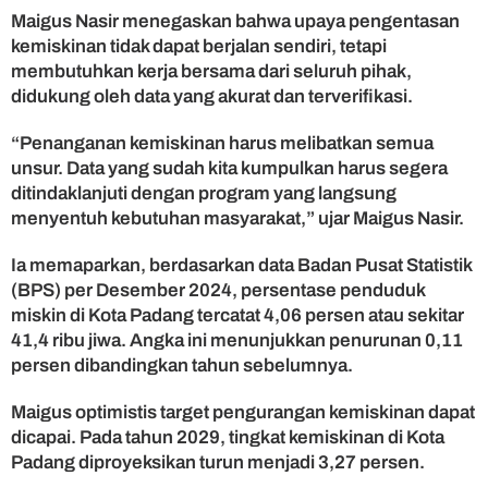
n
Maigus Nasir menegaskan bahwa upaya pengentasan
A
kemiskinan tidak dapat berjalan sendiri, tetapi
n
membutuhkan kerja bersama dari seluruh pihak,
g
didukung oleh data yang akurat dan terverifikasi.
k
a
“Penanganan kemiskinan harus melibatkan semua
K
unsur. Data yang sudah kita kumpulkan harus segera
e
m
ditindaklanjuti dengan program yang langsung
i
menyentuh kebutuhan masyarakat,” ujar Maigus Nasir.
s
k
Ia memaparkan, berdasarkan data Badan Pusat Statistik
i
(BPS) per Desember 2024, persentase penduduk
n
miskin di Kota Padang tercatat 4,06 persen atau sekitar
a
41,4 ribu jiwa. Angka ini menunjukkan penurunan 0,11
n
persen dibandingkan tahun sebelumnya.
Maigus optimistis target pengurangan kemiskinan dapat
dicapai. Pada tahun 2029, tingkat kemiskinan di Kota
Padang diproyeksikan turun menjadi 3,27 persen.