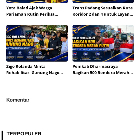
Yota Balad Ajak Warga
Trans Padang Sesuaikan Rute
Pariaman Rutin Periksa
Koridor 2 dan 4 untuk Layani
Kesehatan Cegah Penyakit
Open Ship HJK Padang
Tidak Menular
Zigo Rolanda Minta
Pemkab Dharmasraya
Rehabilitasi Gunung Nago
Bagikan 500 Bendera Merah
Tak Terganggu Oknum
Putih Sambut HUT Ke-81 RI
Komentar
TERPOPULER