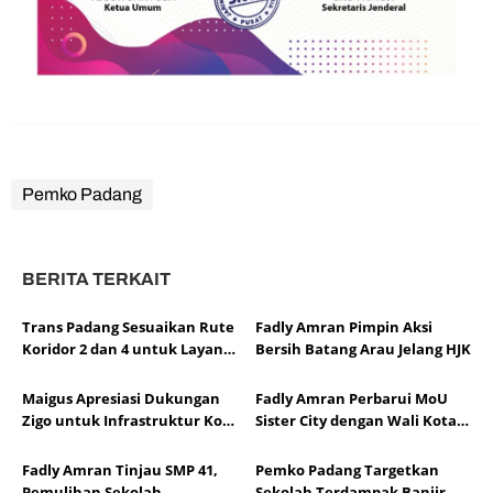
Pemko Padang
BERITA TERKAIT
Trans Padang Sesuaikan Rute
Fadly Amran Pimpin Aksi
Koridor 2 dan 4 untuk Layani
Bersih Batang Arau Jelang HJK
Open Ship HJK Padang
Maigus Apresiasi Dukungan
Fadly Amran Perbarui MoU
Zigo untuk Infrastruktur Kota
Sister City dengan Wali Kota
Padang
Hildesheim
Fadly Amran Tinjau SMP 41,
Pemko Padang Targetkan
Pemulihan Sekolah
Sekolah Terdampak Banjir