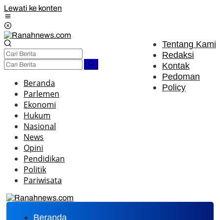
Lewati ke konten
Tentang Kami
Redaksi
Kontak
Pedoman
Beranda
Policy
Parlemen
Ekonomi
Hukum
Nasional
News
Opini
Pendidikan
Politik
Pariwisata
Beranda