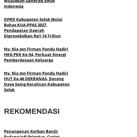
Wujudkan Generasi Emas
Indonesia
DPRD Kabupaten Solok Mulai
Bahas KUA-PPAS 2027,
Pendapatan Daerah
Diproyeksikan Rp1,14 Triliun
Ny. Nia Jon Firman Pandu Hadiri
HKG PKK Ke-54, Perkuat Sinergi
Pemberdayaan Keluarga
Ny. Nia Jon Firman Pandu Hadiri
HUT Ke-46 DEKRANAS, Dorong
Daya Saing Kerajinan Kabupaten
Solok
REKOMENDASI
Penanganan Korban Banjir
Padang Jadi Prioritas, Cerint