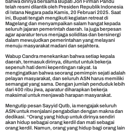
bahwa dirinya bersama Bupati Jon Firman Pandu
telah resmi dilantik oleh Presiden Republik Indonesia
di Istana Negara pada Kamis, 20 Februari 2025. Saat
ini, Bupati tengah mengikuti kegiatan retreat di
Magelang dan menyampaikan salam hangat kepada
seluruh jajaran pemerintah daerah. Ia juga berpesan
agar aparatur terus menjaga soliditas dan bersinergi
dalam mewujudkan pemerintahan yang melayani
menuju masyarakat madani dan sejahtera.
Wabup Candra menekankan bahwa setiap kepala
daerah, termasuk dirinya, dituntut untuk bekerja
sepenuh hati demi kepentingan rakyat. Ia
mengingatkan bahwa seorang pemimpin sejati adalah
pelayan masyarakat, dan seluruh ASN harus memiliki
semangat yang sama. Dengan jumlah penduduk lebih
dari 400 ribu jiwa, aparatur diharapkan bekerja
maksimal untuk menjawab harapan masyarakat.
Mengutip pesan Sayyid Qutb, ia mengajak seluruh
ASN untuk menjalani pengabdian dengan makna dan
dedikasi. “Orang yang hidup untuk dirinya sendiri
akan hidup sebagai orang kerdil dan mati sebagai
orang kerdil. Namun, orang yang hidup bagi orang lain