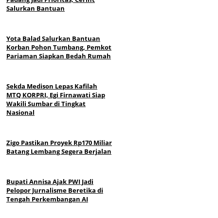
Salurkan Bantuan
Yota Balad Salurkan Bantuan
Korban Pohon Tumbang, Pemkot
Pariaman Siapkan Bedah Rumah
Sekda Medison Lepas Kafilah
MTQ KORPRI, Egi Firnawati Siap
Wakili Sumbar di Tingkat
Nasional
Zigo Pastikan Proyek Rp170 Miliar
Batang Lembang Segera Berjalan
Bupati Annisa Ajak PWI Jadi
Pelopor Jurnalisme Beretika di
Tengah Perkembangan AI