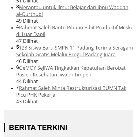
51 Dilihat
3
Merantau untuk Ilmu: Belajar dari Ibnu Waddah
al-Qurthubi
49 Dilihat
4
Rahmat Saleh Bantu Ribuan Bibit Produktif Meski
di Luar Dapil
47 Dilihat
5
123 Siswa Baru SMPN 11 Padang Terima Seragam
Sekolah Gratis Melalui Progul Padang Juara
46 Dilihat
6
GeMOY SeJIWA Tingkatkan Kepatuhan Berobat
Pasien Kesehatan Jiwa di Timpeh
44 Dilihat
7
Rahmat Saleh Minta Restrukturisasi BUMN Tak
Picu PHK Pekerja
43 Dilihat
BERITA TERKINI