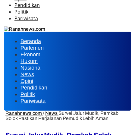
Pendidikan
Politik
Pariwisata
Beranda
Parlemen
Ekonomi
Hukum
Nasional
News
Opini
Pendidikan
Politik
Pariwisata
Ranahnews.com
/
News
Survei Jalur Mudik, Pemkab
Solok Pastikan Perjalanan Pemudik Lebih Aman