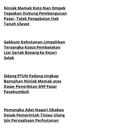
Niniak Mamak Koto Nan Ompek
Tegaskan Dukung Pembangunan
Pasar, Tolak Pengabaian Hak
Tanah Ulayat
Gakkum Kehutanan Limpahkan
Tersangka Kasus Pembalakan
Liar Sariak Bayang ke Kejari
Solok
Sidang PTUN Padang Ungkap
Bantahan Niniak Mamak atas
Dasar Penerbitan SHP Pasar
Payakumbuh
Pemangku Adat Nagari Sikabau
Desak Pemerintah Tinjau Ulang
Izin Perusahaan Perhutanan