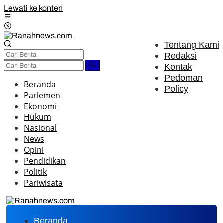
Lewati ke konten
Tentang Kami
Redaksi
Kontak
Pedoman
Beranda
Policy
Parlemen
Ekonomi
Hukum
Nasional
News
Opini
Pendidikan
Politik
Pariwisata
Beranda