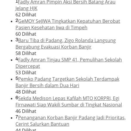
1
Fadly Amran Pimpin Aksi Bersih Batang Arau
Jelang HJK
62 Dilihat
2
GeMOY SeJIWA Tingkatkan Kepatuhan Berobat
Pasien Kesehatan Jiwa di Timpeh
60 Dilihat
3
Baru Tiba di Padang, Zigo Rolanda Langsung
Bergabung Evakuasi Korban Banjir
58 Dilihat
4
Fadly Amran Tinjau SMP 41, Pemulihan Sekolah
Dipercepat
53 Dilihat
5
Pemko Padang Targetkan Sekolah Terdampak
Banjir Bersih dalam Dua Hari
48 Dilihat
6
Sekda Medison Lepas Kafilah MTQ KORPRI, Egi
Firnawati Siap Wakili Sumbar di Tingkat Nasional
46 Dilihat
7
Penanganan Korban Banjir Padang Jadi Prioritas,
Cerint Salurkan Bantuan
44 Dilihat