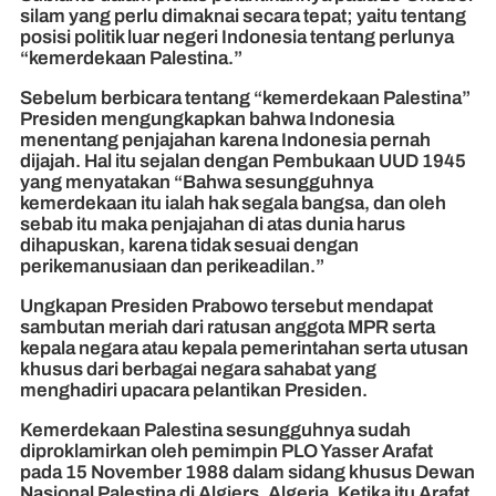
silam yang perlu dimaknai secara tepat; yaitu tentang
posisi politik luar negeri Indonesia tentang perlunya
“kemerdekaan Palestina.”
Sebelum berbicara tentang “kemerdekaan Palestina”
Presiden mengungkapkan bahwa Indonesia
menentang penjajahan karena Indonesia pernah
dijajah. Hal itu sejalan dengan Pembukaan UUD 1945
yang menyatakan “Bahwa sesungguhnya
kemerdekaan itu ialah hak segala bangsa, dan oleh
sebab itu maka penjajahan di atas dunia harus
dihapuskan, karena tidak sesuai dengan
perikemanusiaan dan perikeadilan.”
Ungkapan Presiden Prabowo tersebut mendapat
sambutan meriah dari ratusan anggota MPR serta
kepala negara atau kepala pemerintahan serta utusan
khusus dari berbagai negara sahabat yang
menghadiri upacara pelantikan Presiden.
Kemerdekaan Palestina sesungguhnya sudah
diproklamirkan oleh pemimpin PLO Yasser Arafat
pada 15 November 1988 dalam sidang khusus Dewan
Nasional Palestina di Algiers, Algeria. Ketika itu Arafat