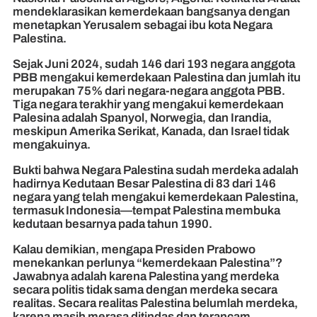
mendeklarasikan kemerdekaan bangsanya dengan
menetapkan Yerusalem sebagai ibu kota Negara
Palestina.
Sejak Juni 2024, sudah 146 dari 193 negara anggota
PBB mengakui kemerdekaan Palestina dan jumlah itu
merupakan 75% dari negara-negara anggota PBB.
Tiga negara terakhir yang mengakui kemerdekaan
Palesina adalah Spanyol, Norwegia, dan Irandia,
meskipun Amerika Serikat, Kanada, dan Israel tidak
mengakuinya.
Bukti bahwa Negara Palestina sudah merdeka adalah
hadirnya Kedutaan Besar Palestina di 83 dari 146
negara yang telah mengakui kemerdekaan Palestina,
termasuk Indonesia—tempat Palestina membuka
kedutaan besarnya pada tahun 1990.
Kalau demikian, mengapa Presiden Prabowo
menekankan perlunya “kemerdekaan Palestina”?
Jawabnya adalah karena Palestina yang merdeka
secara politis tidak sama dengan merdeka secara
realitas. Secara realitas Palestina belumlah merdeka,
karena masih merasa ditindas dan terancam