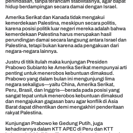
penindasan, tanpa terancam stabilitasnya, agar dapat
hidup berdampingan secara damai dengan Israel.
Amerika Serikat dan Kanada tidak mengakui
kemerdekaan Palestina, meskipun secara politis,
karena posisi politik luar negeri mereka adalah bahwa
kemerdekaan Palestina harus merupakan hasil
perundingan damai secara langsung antara Israel dan
Palestina, tetapi bukan karena ada pengakuan dari
negara-negara lainnya.
Justru di titik itulah maka kunjungan Presiden
Prabowo Subianto ke Amerika Serikat mempunyai arti
penting untuk menerobos kebuntuan dimaksud.
Prabowo yang dalam bulan ini mengunjungi lima
negara sekaligus—yaitu China, Amerika Serikat,
Peru, Brasil, dan Inggris—berada pada posisi yang
sangat tepat untuk menerobos kebuntuan dimaksud
dan mengajukan gagasan baru agar konflik di Asia
Barat dapat dihentikan demi mengakhiri penderitaan
rakyat Palestina.
Kunjungan Prabowo ke Gedung Putih, juga
kehadirannya dalam KTT APEC di Peru dan KTT