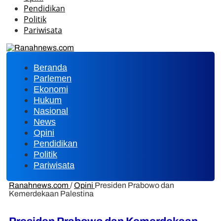
Pendidikan
Politik
Pariwisata
Beranda
Parlemen
Ekonomi
Hukum
Nasional
News
Opini
Pendidikan
Politik
Pariwisata
Ranahnews.com
/
Opini
Presiden Prabowo dan
Kemerdekaan Palestina