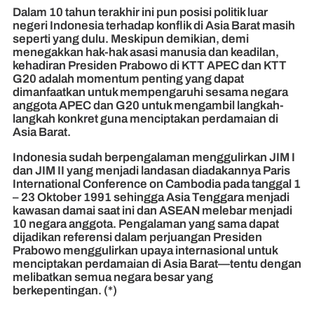
Dalam 10 tahun terakhir ini pun posisi politik luar
negeri Indonesia terhadap konflik di Asia Barat masih
seperti yang dulu. Meskipun demikian, demi
menegakkan hak-hak asasi manusia dan keadilan,
kehadiran Presiden Prabowo di KTT APEC dan KTT
G20 adalah momentum penting yang dapat
dimanfaatkan untuk mempengaruhi sesama negara
anggota APEC dan G20 untuk mengambil langkah-
langkah konkret guna menciptakan perdamaian di
Asia Barat.
Indonesia sudah berpengalaman menggulirkan JIM I
dan JIM II yang menjadi landasan diadakannya Paris
International Conference on Cambodia pada tanggal 1
– 23 Oktober 1991 sehingga Asia Tenggara menjadi
kawasan damai saat ini dan ASEAN melebar menjadi
10 negara anggota. Pengalaman yang sama dapat
dijadikan referensi dalam perjuangan Presiden
Prabowo menggulirkan upaya internasional untuk
menciptakan perdamaian di Asia Barat—tentu dengan
melibatkan semua negara besar yang
berkepentingan. (*)