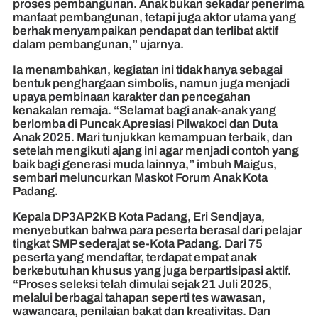
proses pembangunan. Anak bukan sekadar penerima
manfaat pembangunan, tetapi juga aktor utama yang
berhak menyampaikan pendapat dan terlibat aktif
dalam pembangunan,” ujarnya.
Ia menambahkan, kegiatan ini tidak hanya sebagai
bentuk penghargaan simbolis, namun juga menjadi
upaya pembinaan karakter dan pencegahan
kenakalan remaja. “Selamat bagi anak-anak yang
berlomba di Puncak Apresiasi Pilwakoci dan Duta
Anak 2025. Mari tunjukkan kemampuan terbaik, dan
setelah mengikuti ajang ini agar menjadi contoh yang
baik bagi generasi muda lainnya,” imbuh Maigus,
sembari meluncurkan Maskot Forum Anak Kota
Padang.
Kepala DP3AP2KB Kota Padang, Eri Sendjaya,
menyebutkan bahwa para peserta berasal dari pelajar
tingkat SMP sederajat se-Kota Padang. Dari 75
peserta yang mendaftar, terdapat empat anak
berkebutuhan khusus yang juga berpartisipasi aktif.
“Proses seleksi telah dimulai sejak 21 Juli 2025,
melalui berbagai tahapan seperti tes wawasan,
wawancara, penilaian bakat dan kreativitas. Dan