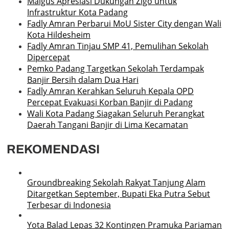
Maigus Apresiasi Dukungan Zigo untuk
Infrastruktur Kota Padang
Fadly Amran Perbarui MoU Sister City dengan Wali
Kota Hildesheim
Fadly Amran Tinjau SMP 41, Pemulihan Sekolah
Dipercepat
Pemko Padang Targetkan Sekolah Terdampak
Banjir Bersih dalam Dua Hari
Fadly Amran Kerahkan Seluruh Kepala OPD
Percepat Evakuasi Korban Banjir di Padang
Wali Kota Padang Siagakan Seluruh Perangkat
Daerah Tangani Banjir di Lima Kecamatan
REKOMENDASI
Groundbreaking Sekolah Rakyat Tanjung Alam
Ditargetkan September, Bupati Eka Putra Sebut
Terbesar di Indonesia
Yota Balad Lepas 32 Kontingen Pramuka Pariaman