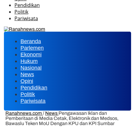
Pendidikan
Politik
Pariwisata
Beranda
Parlemen
Ekonomi
Hukum
Nasional
News
Opini
Pendidikan
Politik
Pariwisata
Ranahnews.com
/
News
Pengawasan Iklan dan
Pemberitaan di Media Cetak, Elektronik dan Medsos,
Bawaslu Teken MoU Dengan KPU dan KPI Sumbar