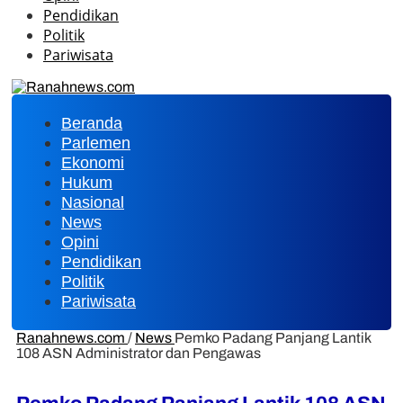
Pendidikan
Politik
Pariwisata
Beranda
Parlemen
Ekonomi
Hukum
Nasional
News
Opini
Pendidikan
Politik
Pariwisata
Ranahnews.com
/
News
Pemko Padang Panjang Lantik
108 ASN Administrator dan Pengawas