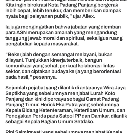
Kita ingin birokrasi Kota Padang Panjang bergerak
lebih cepat, lebih terukur, dan memberikan dampak
nyata bagi pelayanan publik,” ujar Allex.
Ia juga mengingatkan bahwa jabatan yang diemban
para ASN merupakan amanah yang mengandung
tanggung jawab moral dan spiritual, sekaligus ruang
pengabdian kepada masyarakat.
“Bekerjalah dengan semangat melayani, bukan
dilayani. Tunjukkan kinerja terbaik, bangun
komunikasi yang sehat, perkuat kolaborasi lintas
sektor, dan ciptakan budaya kerja yang berorientasi
pada hasil,” pesannya.
Sejumlah pejabat yang dilantik di antaranya Wira Jaya
Septikha yang sebelumnya menjabat Lurah Koto
Panjang dan kini dipercaya sebagai Camat Padang
Panjang Timur. Herick Eka Putra yang sebelumnya
Kepala Bidang Ketenteraman, Ketertiban Umum, dan
Penegakan Perda pada Satpol PP dan Damkar, dilantik
sebagai Kepala Bagian Umum Setdako.
Rini Salmirawati yang sebelumnya menjabat Kepala