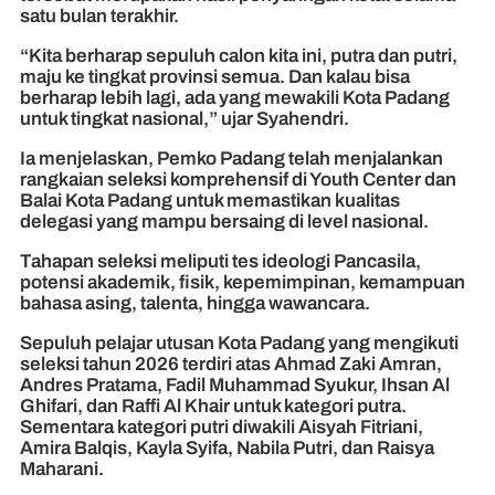
satu bulan terakhir.
“Kita berharap sepuluh calon kita ini, putra dan putri,
maju ke tingkat provinsi semua. Dan kalau bisa
berharap lebih lagi, ada yang mewakili Kota Padang
untuk tingkat nasional,” ujar Syahendri.
Ia menjelaskan, Pemko Padang telah menjalankan
rangkaian seleksi komprehensif di Youth Center dan
Balai Kota Padang untuk memastikan kualitas
delegasi yang mampu bersaing di level nasional.
Tahapan seleksi meliputi tes ideologi Pancasila,
potensi akademik, fisik, kepemimpinan, kemampuan
bahasa asing, talenta, hingga wawancara.
Sepuluh pelajar utusan Kota Padang yang mengikuti
seleksi tahun 2026 terdiri atas Ahmad Zaki Amran,
Andres Pratama, Fadil Muhammad Syukur, Ihsan Al
Ghifari, dan Raffi Al Khair untuk kategori putra.
Sementara kategori putri diwakili Aisyah Fitriani,
Amira Balqis, Kayla Syifa, Nabila Putri, dan Raisya
Maharani.