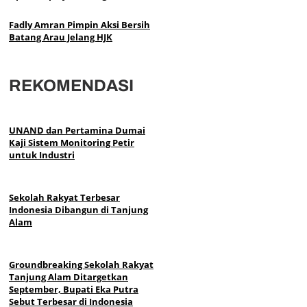
Fadly Amran Pimpin Aksi Bersih
Batang Arau Jelang HJK
REKOMENDASI
UNAND dan Pertamina Dumai
Kaji Sistem Monitoring Petir
untuk Industri
Sekolah Rakyat Terbesar
Indonesia Dibangun di Tanjung
Alam
Groundbreaking Sekolah Rakyat
Tanjung Alam Ditargetkan
September, Bupati Eka Putra
Sebut Terbesar di Indonesia