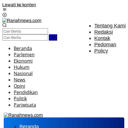
Lewati ke konten
Tentang Kami
Redaksi
Kontak
Pedoman
Beranda
Policy
Parlemen
Ekonomi
Hukum
Nasional
News
Opini
Pendidikan
Politik
Pariwisata
Beranda