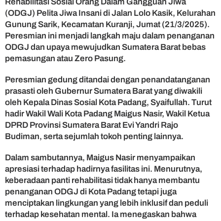
Rehabilitasi Sosial Orang Dalam Gangguan Jiwa
a
n
(ODGJ) Pelita Jiwa Insani di Jalan Lolo Kasik, Kelurahan
t
Gunung Sarik, Kecamatan Kuranji, Jumat (21/3/2025).
i
Peresmian ini menjadi langkah maju dalam penanganan
R
ODGJ dan upaya mewujudkan Sumatera Barat bebas
e
pemasungan atau Zero Pasung.
h
a
Peresmian gedung ditandai dengan penandatanganan
b
prasasti oleh Gubernur Sumatera Barat yang diwakili
i
l
oleh Kepala Dinas Sosial Kota Padang, Syaifullah. Turut
i
hadir Wakil Wali Kota Padang Maigus Nasir, Wakil Ketua
t
DPRD Provinsi Sumatera Barat Evi Yandri Rajo
a
Budiman, serta sejumlah tokoh penting lainnya.
s
i
Dalam sambutannya, Maigus Nasir menyampaikan
O
apresiasi terhadap hadirnya fasilitas ini. Menurutnya,
D
keberadaan panti rehabilitasi tidak hanya membantu
G
J
penanganan ODGJ di Kota Padang tetapi juga
,
menciptakan lingkungan yang lebih inklusif dan peduli
W
terhadap kesehatan mental. Ia menegaskan bahwa
u