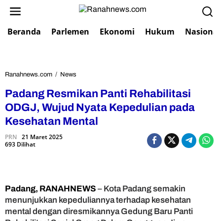
L
e
w
Beranda
Parlemen
Ekonomi
Hukum
Nasional
a
t
i
k
e
Ranahnews.com
/
News
P
k
a
Padang Resmikan Panti Rehabilitasi
o
d
n
a
ODGJ, Wujud Nyata Kepedulian pada
t
n
Kesehatan Mental
e
g
n
R
PRN
21 Maret 2025
693 Dilihat
e
s
m
i
k
Padang, RANAHNEWS
– Kota Padang semakin
a
menunjukkan kepeduliannya terhadap kesehatan
n
mental dengan diresmikannya Gedung Baru Panti
P