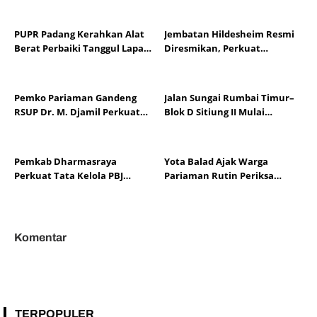
PUPR Padang Kerahkan Alat
Jembatan Hildesheim Resmi
Berat Perbaiki Tanggul Lapau
Diresmikan, Perkuat
Munggu
Persahabatan Padang dan
Kota Hildesheim
Pemko Pariaman Gandeng
Jalan Sungai Rumbai Timur–
RSUP Dr. M. Djamil Perkuat
Blok D Sitiung II Mulai
Tata Kelola dan Mutu
Diaspal, Kerusakan Belasan
Layanan Kesehatan
Tahun Segera Berakhir
Pemkab Dharmasraya
Yota Balad Ajak Warga
Perkuat Tata Kelola PBJ
Pariaman Rutin Periksa
melalui Sosialisasi Regulasi
Kesehatan Cegah Penyakit
dan Mitigasi Risiko Hukum
Tidak Menular
Komentar
TERPOPULER