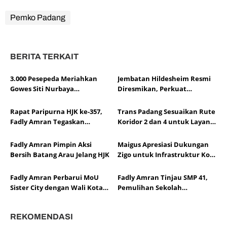
Pemko Padang
BERITA TERKAIT
3.000 Pesepeda Meriahkan
Jembatan Hildesheim Resmi
Gowes Siti Nurbaya
Diresmikan, Perkuat
Adventure-X Padang
Persahabatan Padang dan
Kota Hildesheim
Rapat Paripurna HJK ke-357,
Trans Padang Sesuaikan Rute
Fadly Amran Tegaskan
Koridor 2 dan 4 untuk Layani
Transformasi Ekonomi Jadi
Open Ship HJK Padang
Arah Baru Kota Padang
Fadly Amran Pimpin Aksi
Maigus Apresiasi Dukungan
Bersih Batang Arau Jelang HJK
Zigo untuk Infrastruktur Kota
Padang
Fadly Amran Perbarui MoU
Fadly Amran Tinjau SMP 41,
Sister City dengan Wali Kota
Pemulihan Sekolah
Hildesheim
Dipercepat
REKOMENDASI