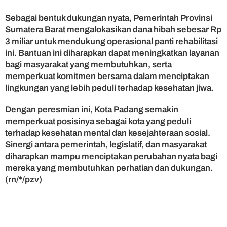
K
e
Sebagai bentuk dukungan nyata, Pemerintah Provinsi
s
Sumatera Barat mengalokasikan dana hibah sebesar Rp
e
3 miliar untuk mendukung operasional panti rehabilitasi
h
ini. Bantuan ini diharapkan dapat meningkatkan layanan
a
bagi masyarakat yang membutuhkan, serta
t
a
memperkuat komitmen bersama dalam menciptakan
n
lingkungan yang lebih peduli terhadap kesehatan jiwa.
M
e
Dengan peresmian ini, Kota Padang semakin
n
memperkuat posisinya sebagai kota yang peduli
t
terhadap kesehatan mental dan kesejahteraan sosial.
a
Sinergi antara pemerintah, legislatif, dan masyarakat
l
diharapkan mampu menciptakan perubahan nyata bagi
mereka yang membutuhkan perhatian dan dukungan.
(rn/*/pzv)