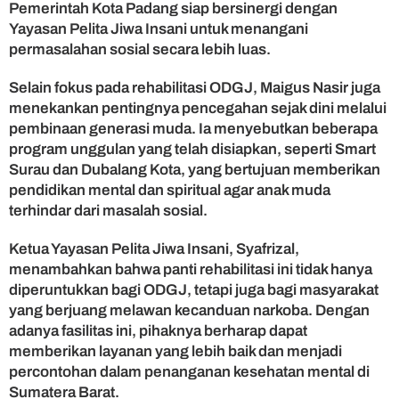
Pemerintah Kota Padang siap bersinergi dengan
j
Yayasan Pelita Jiwa Insani untuk menangani
u
permasalahan sosial secara lebih luas.
d
N
y
Selain fokus pada rehabilitasi ODGJ, Maigus Nasir juga
a
menekankan pentingnya pencegahan sejak dini melalui
t
pembinaan generasi muda. Ia menyebutkan beberapa
a
program unggulan yang telah disiapkan, seperti Smart
K
Surau dan Dubalang Kota, yang bertujuan memberikan
e
pendidikan mental dan spiritual agar anak muda
p
terhindar dari masalah sosial.
e
d
u
Ketua Yayasan Pelita Jiwa Insani, Syafrizal,
l
menambahkan bahwa panti rehabilitasi ini tidak hanya
i
diperuntukkan bagi ODGJ, tetapi juga bagi masyarakat
a
yang berjuang melawan kecanduan narkoba. Dengan
n
adanya fasilitas ini, pihaknya berharap dapat
p
memberikan layanan yang lebih baik dan menjadi
a
percontohan dalam penanganan kesehatan mental di
d
a
Sumatera Barat.