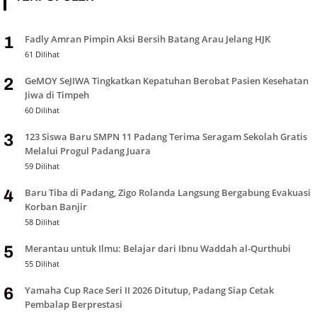
Fadly Amran Pimpin Aksi Bersih Batang Arau Jelang HJK
1
61 Dilihat
GeMOY SeJIWA Tingkatkan Kepatuhan Berobat Pasien Kesehatan
2
Jiwa di Timpeh
60 Dilihat
123 Siswa Baru SMPN 11 Padang Terima Seragam Sekolah Gratis
3
Melalui Progul Padang Juara
59 Dilihat
Baru Tiba di Padang, Zigo Rolanda Langsung Bergabung Evakuasi
4
Korban Banjir
58 Dilihat
Merantau untuk Ilmu: Belajar dari Ibnu Waddah al-Qurthubi
5
55 Dilihat
Yamaha Cup Race Seri II 2026 Ditutup, Padang Siap Cetak
6
Pembalap Berprestasi