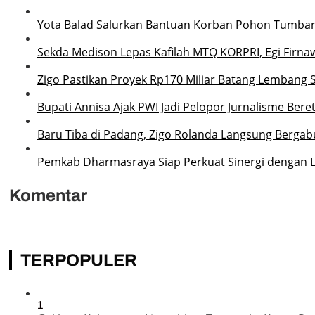
Yota Balad Salurkan Bantuan Korban Pohon Tumba
Sekda Medison Lepas Kafilah MTQ KORPRI, Egi Firnaw
Zigo Pastikan Proyek Rp170 Miliar Batang Lembang 
Bupati Annisa Ajak PWI Jadi Pelopor Jurnalisme Ber
Baru Tiba di Padang, Zigo Rolanda Langsung Bergab
Pemkab Dharmasraya Siap Perkuat Sinergi dengan
Komentar
TERPOPULER
1