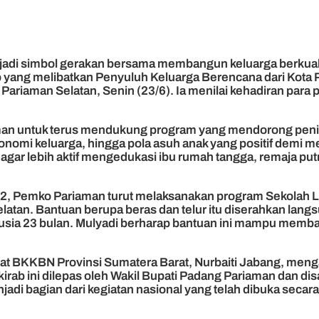
di simbol gerakan bersama membangun keluarga berkualita
 yang melibatkan Penyuluh Keluarga Berencana dari Kota
riaman Selatan, Senin (23/6). Ia menilai kehadiran para 
n untuk terus mendukung program yang mendorong peningk
mi keluarga, hingga pola asuh anak yang positif demi men
ar lebih aktif mengedukasi ibu rumah tangga, remaja putri,
-32, Pemko Pariaman turut melaksanakan program Sekola
atan. Bantuan berupa beras dan telur itu diserahkan lang
berusia 23 bulan. Mulyadi berharap bantuan ini mampu me
at BKKBN Provinsi Sumatera Barat, Nurbaiti Jabang, men
kirab ini dilepas oleh Wakil Bupati Padang Pariaman dan di
jadi bagian dari kegiatan nasional yang telah dibuka secara