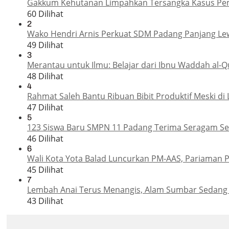
Gakkum Kehutanan Limpahkan Tersangka Kasus Pemba
60 Dilihat
2
Wako Hendri Arnis Perkuat SDM Padang Panjang Le
49 Dilihat
3
Merantau untuk Ilmu: Belajar dari Ibnu Waddah al-Q
48 Dilihat
4
Rahmat Saleh Bantu Ribuan Bibit Produktif Meski di 
47 Dilihat
5
123 Siswa Baru SMPN 11 Padang Terima Seragam Sek
46 Dilihat
6
Wali Kota Yota Balad Luncurkan PM-AAS, Pariaman P
45 Dilihat
7
Lembah Anai Terus Menangis, Alam Sumbar Sedang
43 Dilihat