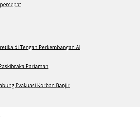
ipercepat
eretika di Tengah Perkembangan AI
 Paskibraka Pariaman
abung Evakuasi Korban Banjir
.