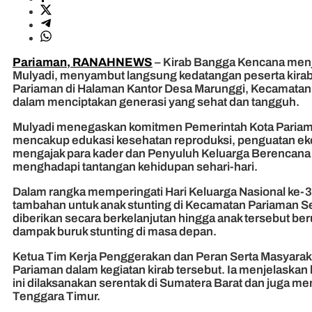
Pariaman, RANAHNEWS
– Kirab Bangga Kencana menja
Mulyadi, menyambut langsung kedatangan peserta kirab
Pariaman di Halaman Kantor Desa Marunggi, Kecamatan Pa
dalam menciptakan generasi yang sehat dan tangguh.
Mulyadi menegaskan komitmen Pemerintah Kota Pariama
mencakup edukasi kesehatan reproduksi, penguatan ekono
mengajak para kader dan Penyuluh Keluarga Berencana ag
menghadapi tantangan kehidupan sehari-hari.
Dalam rangka memperingati Hari Keluarga Nasional ke
tambahan untuk anak stunting di Kecamatan Pariaman Sel
diberikan secara berkelanjutan hingga anak tersebut 
dampak buruk stunting di masa depan.
Ketua Tim Kerja Penggerakan dan Peran Serta Masyarak
Pariaman dalam kegiatan kirab tersebut. Ia menjelaskan 
ini dilaksanakan serentak di Sumatera Barat dan juga men
Tenggara Timur.