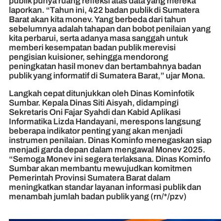
publik punya ruang refleksi atas data yang mereka
laporkan. “Tahun ini, 422 badan publik di Sumatera
Barat akan kita monev. Yang berbeda dari tahun
sebelumnya adalah tahapan dan bobot penilaian yang
kita perbarui, serta adanya masa sanggah untuk
memberi kesempatan badan publik merevisi
pengisian kuisioner, sehingga mendorong
peningkatan hasil monev dan bertambahnya badan
publik yang informatif di Sumatera Barat,” ujar Mona.
Langkah cepat ditunjukkan oleh Dinas Kominfotik
Sumbar. Kepala Dinas Siti Aisyah, didampingi
Sekretaris Oni Fajar Syahdi dan Kabid Aplikasi
Informatika Lizda Handayani, merespons langsung
beberapa indikator penting yang akan menjadi
instrumen penilaian. Dinas Kominfo menegaskan siap
menjadi garda depan dalam mengawal Monev 2025.
“Semoga Monev ini segera terlaksana. Dinas Kominfo
Sumbar akan membantu mewujudkan komitmen
Pemerintah Provinsi Sumatera Barat dalam
meningkatkan standar layanan informasi publik dan
menambah jumlah badan publik yang (rn/*/pzv)