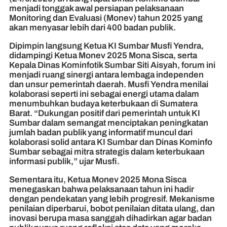
menjadi tonggak awal persiapan pelaksanaan
Monitoring dan Evaluasi (Monev) tahun 2025 yang
akan menyasar lebih dari 400 badan publik.
Dipimpin langsung Ketua KI Sumbar Musfi Yendra,
didampingi Ketua Monev 2025 Mona Sisca, serta
Kepala Dinas Kominfotik Sumbar Siti Aisyah, forum ini
menjadi ruang sinergi antara lembaga independen
dan unsur pemerintah daerah. Musfi Yendra menilai
kolaborasi seperti ini sebagai energi utama dalam
menumbuhkan budaya keterbukaan di Sumatera
Barat. “Dukungan positif dari pemerintah untuk KI
Sumbar dalam semangat menciptakan peningkatan
jumlah badan publik yang informatif muncul dari
kolaborasi solid antara KI Sumbar dan Dinas Kominfo
Sumbar sebagai mitra strategis dalam keterbukaan
informasi publik,” ujar Musfi.
Sementara itu, Ketua Monev 2025 Mona Sisca
menegaskan bahwa pelaksanaan tahun ini hadir
dengan pendekatan yang lebih progresif. Mekanisme
penilaian diperbarui, bobot penilaian ditata ulang, dan
inovasi berupa masa sanggah dihadirkan agar badan