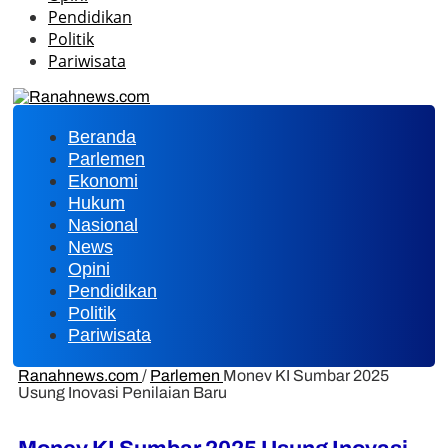
Pendidikan
Politik
Pariwisata
Beranda
Parlemen
Ekonomi
Hukum
Nasional
News
Opini
Pendidikan
Politik
Pariwisata
Ranahnews.com
/
Parlemen
Monev KI Sumbar 2025
Usung Inovasi Penilaian Baru