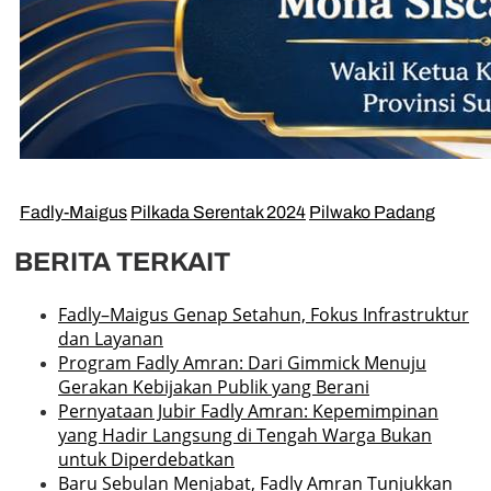
Fadly-Maigus
Pilkada Serentak 2024
Pilwako Padang
BERITA TERKAIT
Fadly–Maigus Genap Setahun, Fokus Infrastruktur
dan Layanan
Program Fadly Amran: Dari Gimmick Menuju
Gerakan Kebijakan Publik yang Berani
Pernyataan Jubir Fadly Amran: Kepemimpinan
yang Hadir Langsung di Tengah Warga Bukan
untuk Diperdebatkan
Baru Sebulan Menjabat, Fadly Amran Tunjukkan