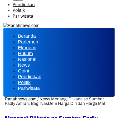
Pendidikan
Politik
Pariwisata
Beranda
Parlemen
Ekonomi
Hukum
Nasional
News
Opini
Pendidikan
Politik
Pariwisata
Ranahnews.com
/
News
Menangi Pilkada se Sumbar,
Fadly Amran: Bagi NasDem Harga Diri dan Harga Mati