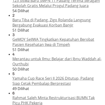
123 Siswa Baru SMPN 11 Padang Terima Seragam
Sekolah Gratis Melalui Progul Padang Juara
54 Dilihat
2
Baru Tiba di Padang, Zigo Rolanda Langsung
Bergabung Evakuasi Korban Banjir
51 Dilihat
3
GeMOY SeJIWA Tingkatkan Kepatuhan Berobat
Pasien Kesehatan Jiwa di Timpeh
51 Dilihat
4
Merantau untuk Ilmu: Belajar dari Ibnu Waddah al-
Qurthubi
50 Dilihat
5
Yamaha Cup Race Seri II 2026 Ditutup, Padang
Siap Cetak Pembalap Berprestasi
49 Dilihat
6
Rahmat Saleh Minta Restrukturisasi BUMN Tak
Picu PHK Pekerja