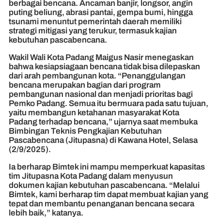
berbagai bencana. Ancaman banjir, longsor, angin
puting beliung, abrasi pantai, gempa bumi, hingga
tsunami menuntut pemerintah daerah memiliki
strategi mitigasi yang terukur, termasuk kajian
kebutuhan pascabencana.
Wakil Wali Kota Padang Maigus Nasir menegaskan
bahwa kesiapsiagaan bencana tidak bisa dilepaskan
dari arah pembangunan kota. “Penanggulangan
bencana merupakan bagian dari program
pembangunan nasional dan menjadi prioritas bagi
Pemko Padang. Semua itu bermuara pada satu tujuan,
yaitu membangun ketahanan masyarakat Kota
Padang terhadap bencana,” ujarnya saat membuka
Bimbingan Teknis Pengkajian Kebutuhan
Pascabencana (Jitupasna) di Kawana Hotel, Selasa
(2/9/2025).
Ia berharap Bimtek ini mampu memperkuat kapasitas
tim Jitupasna Kota Padang dalam menyusun
dokumen kajian kebutuhan pascabencana. “Melalui
Bimtek, kami berharap tim dapat membuat kajian yang
tepat dan membantu penanganan bencana secara
lebih baik,” katanya.