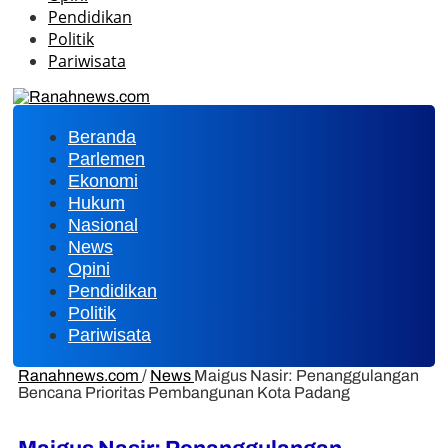
Pendidikan
Politik
Pariwisata
Beranda
Parlemen
Ekonomi
Hukum
Nasional
News
Opini
Pendidikan
Politik
Pariwisata
Ranahnews.com
/
News
Maigus Nasir: Penanggulangan
Bencana Prioritas Pembangunan Kota Padang