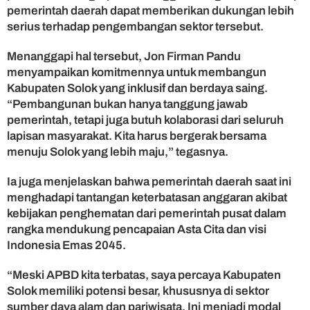
o
pemerintah daerah dapat memberikan dukungan lebih
S
serius terhadap pengembangan sektor tersebut.
a
n
Menanggapi hal tersebut, Jon Firman Pandu
i
menyampaikan komitmennya untuk membangun
Kabupaten Solok yang inklusif dan berdaya saing.
“Pembangunan bukan hanya tanggung jawab
pemerintah, tetapi juga butuh kolaborasi dari seluruh
lapisan masyarakat. Kita harus bergerak bersama
menuju Solok yang lebih maju,” tegasnya.
Ia juga menjelaskan bahwa pemerintah daerah saat ini
menghadapi tantangan keterbatasan anggaran akibat
kebijakan penghematan dari pemerintah pusat dalam
rangka mendukung pencapaian Asta Cita dan visi
Indonesia Emas 2045.
“Meski APBD kita terbatas, saya percaya Kabupaten
Solok memiliki potensi besar, khususnya di sektor
sumber daya alam dan pariwisata. Ini menjadi modal