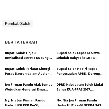
Pemkab Solok
BERITA TERKAIT
Bupati Solok Tinjau
Bupati Solok Lepas 61 Siswa
Revitalisasi SMPN 1 Kubung,
Sekolah Rakyat ke SRT 3
Progres Pembangunan Capai
Dharmasraya
67 Persen
Bupati Solok Perkuat Sinergi
Bupati Solok Hadiri Rapat
Pusat-Daerah dalam Audiensi
Penyesuaian APBD, Dorong
APKASI Bersama Pimpinan
Optimalisasi Dana Transfer
DPR RI
Pascabencana
Jon Firman Pandu Ajak Semua
DPRD Kabupaten Solok Mulai
Wujudkan Generasi Emas
Bahas KUA-PPAS 2027,
Indonesia
Pendapatan Daerah
Diproyeksikan Rp1,14 Triliun
Ny. Nia Jon Firman Pandu
Ny. Nia Jon Firman Pandu
Hadiri HKG PKK Ke-54,
Hadiri HUT Ke-46 DEKRANAS,