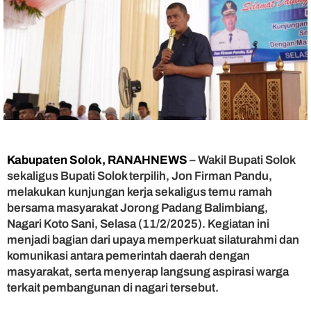
e
g
a
s
k
a
n
K
o
m
i
t
Kabupaten Solok, RANAHNEWS
– Wakil Bupati Solok
m
sekaligus Bupati Solok terpilih, Jon Firman Pandu,
e
melakukan kunjungan kerja sekaligus temu ramah
n
bersama masyarakat Jorong Padang Balimbiang,
B
Nagari Koto Sani, Selasa (11/2/2025). Kegiatan ini
a
menjadi bagian dari upaya memperkuat silaturahmi dan
n
g
komunikasi antara pemerintah daerah dengan
u
masyarakat, serta menyerap langsung aspirasi warga
n
terkait pembangunan di nagari tersebut.
S
o