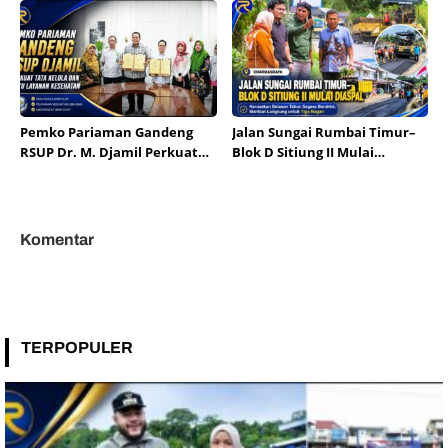
Kota Hildesheim
Pemko Pariaman Gandeng
Jalan Sungai Rumbai Timur–
RSUP Dr. M. Djamil Perkuat
Blok D Sitiung II Mulai
Tata Kelola dan Mutu
Diaspal, Kerusakan Belasan
Layanan Kesehatan
Tahun Segera Berakhir
Komentar
TERPOPULER