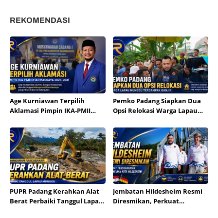
Perkuat Sinergi
Dorong Daya Saing Kerajinan
Pemberdayaan Keluarga
Kabupaten Solok
REKOMENDASI
Age Kurniawan Terpilih
Pemko Padang Siapkan Dua
Aklamasi Pimpin IKA-PMII
Opsi Relokasi Warga Lapau
Dharmasraya
Munggu
PUPR Padang Kerahkan Alat
Jembatan Hildesheim Resmi
Berat Perbaiki Tanggul Lapau
Diresmikan, Perkuat
Munggu
Persahabatan Padang dan