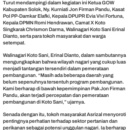
Turut mendampingi dalam kegiatan ini Ketua GOW
l
Kabupaten Solok, Ny. Kurniati Jon Firman Pandu, Kasat
o
Pol PP-Damkar Elafki, Kepala DPUPR Evia Vivi Fortuna,
k
d
Kepala DPMN Romi Hendrawan, Camat X Koto
a
Singkarak Chrismon Darma, Walinagari Koto Sani Erinal
l
Dianto, serta para tokoh masyarakat dan warga
a
setempat.
m
K
Walinagari Koto Sani, Erinal Dianto, dalam sambutannya
u
mengungkapkan bahwa wilayah nagari yang cukup luas
n
menjadi tantangan tersendiri dalam pemerataan
j
u
pembangunan. “Masih ada beberapa daerah yang
n
belum sepenuhnya tersentuh program pembangunan.
g
Kami berharap di bawah kepemimpinan Pak Jon Firman
a
Pandu, akan terjadi percepatan dan pemerataan
n
pembangunan di Koto Sani,” ujarnya.
k
e
Senada dengan itu, tokoh masyarakat Asrizal menyoroti
K
pentingnya perhatian terhadap sektor pertanian dan
o
t
perikanan sebagai potensi unggulan nagari. Ia berharap