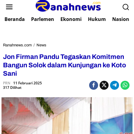
L
e
w
Beranda
Parlemen
Ekonomi
Hukum
Nasional
a
t
i
k
e
Ranahnews.com
/
News
J
k
o
Jon Firman Pandu Tegaskan Komitmen
o
n
n
F
Bangun Solok dalam Kunjungan ke Koto
t
i
Sani
e
r
n
m
PRN
11 Februari 2025
317 Dilihat
a
n
P
a
n
d
u
T