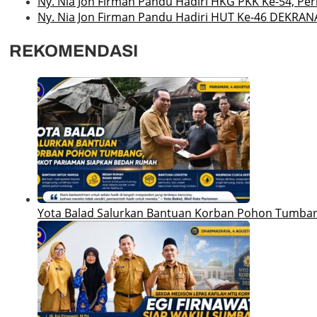
Ny. Nia Jon Firman Pandu Hadiri HKG PKK Ke-54, Pe
Ny. Nia Jon Firman Pandu Hadiri HUT Ke-46 DEKRAN
REKOMENDASI
Yota Balad Salurkan Bantuan Korban Pohon Tumba