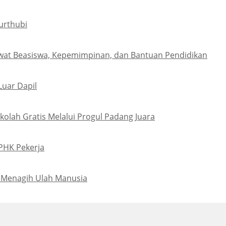
urthubi
wat Beasiswa, Kepemimpinan, dan Bantuan Pendidikan
Luar Dapil
olah Gratis Melalui Progul Padang Juara
PHK Pekerja
 Menagih Ulah Manusia