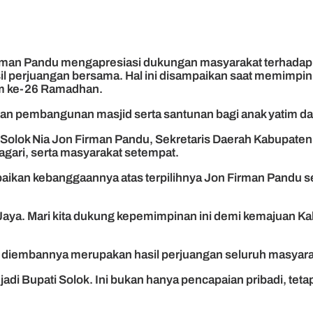
irman Pandu mengapresiasi dukungan masyarakat terhad
l perjuangan bersama. Hal ini disampaikan saat memimpi
am ke-26 Ramadhan.
an pembangunan masjid serta santunan bagi anak yatim 
Solok Nia Jon Firman Pandu, Sekretaris Daerah Kabupaten
gari, serta masyarakat setempat.
kan kebanggaannya atas terpilihnya Jon Firman Pandu seb
 Jaya. Mari kita dukung kepemimpinan ini demi kemajuan Ka
diembannya merupakan hasil perjuangan seluruh masyara
njadi Bupati Solok. Ini bukan hanya pencapaian pribadi, tet