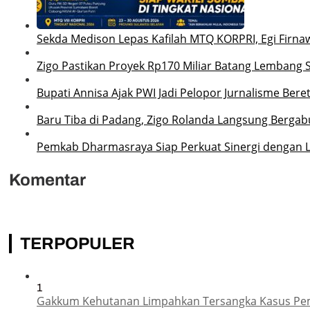
Sekda Medison Lepas Kafilah MTQ KORPRI, Egi Firnaw
Zigo Pastikan Proyek Rp170 Miliar Batang Lembang 
Bupati Annisa Ajak PWI Jadi Pelopor Jurnalisme Ber
Baru Tiba di Padang, Zigo Rolanda Langsung Bergab
Pemkab Dharmasraya Siap Perkuat Sinergi dengan
Komentar
TERPOPULER
1
Gakkum Kehutanan Limpahkan Tersangka Kasus Pemba