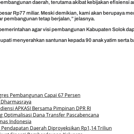
mbangunan daerah, terutama akibat kebijakan efisiensi a
esar Rp77 miliar. Meski demikian, kami akan berupaya me
ar pembangunan tetap berjalan,” jelasnya.
pemerintahan agar visi pembangunan Kabupaten Solok dap
 Bupati menyerahkan santunan kepada 90 anak yatim serta
rogres Pembangunan Capai 67 Persen
 3 Dharmasraya
udiensi APKASI Bersama Pimpinan DPR RI
ng Optimalisasi Dana Transfer Pascabencana
mas Indonesia
Pendapatan Daerah Diproyeksikan Rp1,14 Triliun