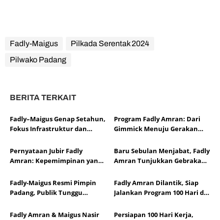
Fadly-Maigus
Pilkada Serentak 2024
Pilwako Padang
BERITA TERKAIT
Fadly–Maigus Genap Setahun,
Program Fadly Amran: Dari
Fokus Infrastruktur dan
Gimmick Menuju Gerakan
Layanan
Kebijakan Publik yang Berani
Pernyataan Jubir Fadly
Baru Sebulan Menjabat, Fadly
Amran: Kepemimpinan yang
Amran Tunjukkan Gebrakan
Hadir Langsung di Tengah
Nyata di Padang
Warga Bukan untuk
Fadly-Maigus Resmi Pimpin
Fadly Amran Dilantik, Siap
Diperdebatkan
Padang, Publik Tunggu
Jalankan Program 100 Hari di
Realisasi Janji Kampanye
Kota Padang
Fadly Amran & Maigus Nasir
Persiapan 100 Hari Kerja,