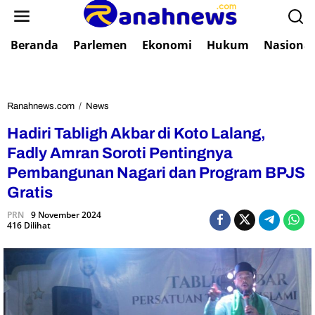
L
e
w
Beranda
Parlemen
Ekonomi
Hukum
Nasional
a
t
i
k
e
Ranahnews.com
/
News
H
k
a
Hadiri Tabligh Akbar di Koto Lalang,
o
d
n
i
Fadly Amran Soroti Pentingnya
t
r
Pembangunan Nagari dan Program BPJS
e
i
n
Gratis
T
a
PRN
9 November 2024
b
416 Dilihat
l
i
g
h
A
k