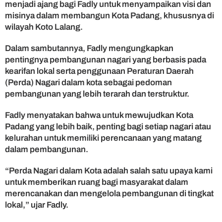
menjadi ajang bagi Fadly untuk menyampaikan visi dan
r
misinya dalam membangun Kota Padang, khususnya di
a
wilayah Koto Lalang.
n
S
o
Dalam sambutannya, Fadly mengungkapkan
r
pentingnya pembangunan nagari yang berbasis pada
o
kearifan lokal serta penggunaan Peraturan Daerah
t
(Perda) Nagari dalam kota sebagai pedoman
i
pembangunan yang lebih terarah dan terstruktur.
P
e
Fadly menyatakan bahwa untuk mewujudkan Kota
n
Padang yang lebih baik, penting bagi setiap nagari atau
t
i
kelurahan untuk memiliki perencanaan yang matang
n
dalam pembangunan.
g
n
“Perda Nagari dalam Kota adalah salah satu upaya kami
y
untuk memberikan ruang bagi masyarakat dalam
a
merencanakan dan mengelola pembangunan di tingkat
P
lokal,” ujar Fadly.
e
m