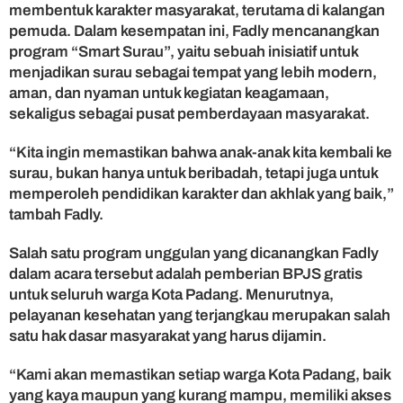
membentuk karakter masyarakat, terutama di kalangan
m
pemuda. Dalam kesempatan ini, Fadly mencanangkan
B
program “Smart Surau”, yaitu sebuah inisiatif untuk
P
menjadikan surau sebagai tempat yang lebih modern,
J
S
aman, dan nyaman untuk kegiatan keagamaan,
G
sekaligus sebagai pusat pemberdayaan masyarakat.
r
a
“Kita ingin memastikan bahwa anak-anak kita kembali ke
t
surau, bukan hanya untuk beribadah, tetapi juga untuk
i
memperoleh pendidikan karakter dan akhlak yang baik,”
s
tambah Fadly.
Salah satu program unggulan yang dicanangkan Fadly
dalam acara tersebut adalah pemberian BPJS gratis
untuk seluruh warga Kota Padang. Menurutnya,
pelayanan kesehatan yang terjangkau merupakan salah
satu hak dasar masyarakat yang harus dijamin.
“Kami akan memastikan setiap warga Kota Padang, baik
yang kaya maupun yang kurang mampu, memiliki akses