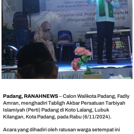
b
a
r
d
i
K
o
t
o
L
a
l
a
n
g
,
Padang, RANAHNEWS
– Calon Walikota Padang, Fadly
F
Amran, menghadiri Tabligh Akbar Persatuan Tarbiyah
a
d
Islamiyah (Perti) Padang di Koto Lalang, Lubuk
l
Kilangan, Kota Padang, pada Rabu (6/11/2024).
y
A
Acara yang dihadiri oleh ratusan warga setempat ini
m