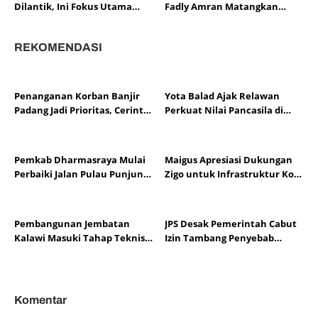
Dilantik, Ini Fokus Utama
Fadly Amran Matangkan
Kepemimpinan Mereka
Program Prioritas Kota
Padang
REKOMENDASI
Penanganan Korban Banjir
Yota Balad Ajak Relawan
Padang Jadi Prioritas, Cerint
Perkuat Nilai Pancasila di
Salurkan Bantuan
Kota Pariaman
Pemkab Dharmasraya Mulai
Maigus Apresiasi Dukungan
Perbaiki Jalan Pulau Punjung–
Zigo untuk Infrastruktur Kota
Kampung Surau
Padang
Pembangunan Jembatan
JPS Desak Pemerintah Cabut
Kalawi Masuki Tahap Teknis,
Izin Tambang Penyebab
Zigo Pastikan Berjalan
Banjir Padang
Komentar