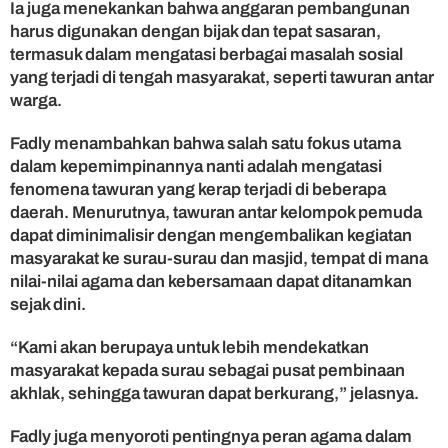
Ia juga menekankan bahwa anggaran pembangunan
b
a
harus digunakan dengan bijak dan tepat sasaran,
n
termasuk dalam mengatasi berbagai masalah sosial
g
yang terjadi di tengah masyarakat, seperti tawuran antar
u
warga.
n
a
Fadly menambahkan bahwa salah satu fokus utama
n
dalam kepemimpinannya nanti adalah mengatasi
N
a
fenomena tawuran yang kerap terjadi di beberapa
g
daerah. Menurutnya, tawuran antar kelompok pemuda
a
dapat diminimalisir dengan mengembalikan kegiatan
r
masyarakat ke surau-surau dan masjid, tempat di mana
i
nilai-nilai agama dan kebersamaan dapat ditanamkan
d
sejak dini.
a
n
“Kami akan berupaya untuk lebih mendekatkan
P
r
masyarakat kepada surau sebagai pusat pembinaan
o
akhlak, sehingga tawuran dapat berkurang,” jelasnya.
g
r
Fadly juga menyoroti pentingnya peran agama dalam
a