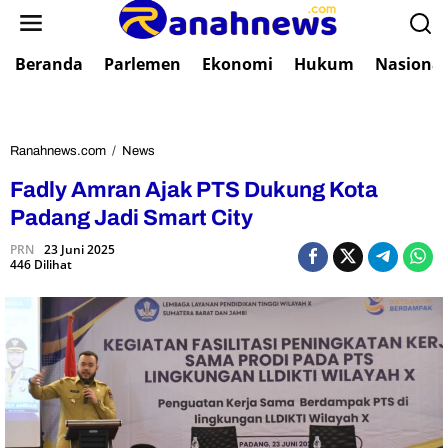
L
e
w
Beranda
Parlemen
Ekonomi
Hukum
Nasional
a
t
i
k
e
Ranahnews.com
/
News
F
k
a
Fadly Amran Ajak PTS Dukung Kota
o
d
n
l
Padang Jadi Smart City
t
y
e
PRN
23 Juni 2025
A
446 Dilihat
n
m
r
a
n
A
j
a
k
P