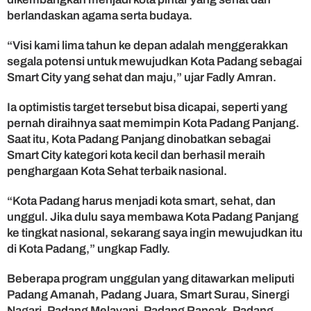
m
berlandaskan agama serta budaya.
a
r
“Visi kami lima tahun ke depan adalah menggerakkan
t
segala potensi untuk mewujudkan Kota Padang sebagai
C
Smart City yang sehat dan maju,” ujar Fadly Amran.
i
t
Ia optimistis target tersebut bisa dicapai, seperti yang
y
pernah diraihnya saat memimpin Kota Padang Panjang.
Saat itu, Kota Padang Panjang dinobatkan sebagai
Smart City kategori kota kecil dan berhasil meraih
penghargaan Kota Sehat terbaik nasional.
“Kota Padang harus menjadi kota smart, sehat, dan
unggul. Jika dulu saya membawa Kota Padang Panjang
ke tingkat nasional, sekarang saya ingin mewujudkan itu
di Kota Padang,” ungkap Fadly.
Beberapa program unggulan yang ditawarkan meliputi
Padang Amanah, Padang Juara, Smart Surau, Sinergi
Nagari, Padang Melayani, Padang Rancak, Padang