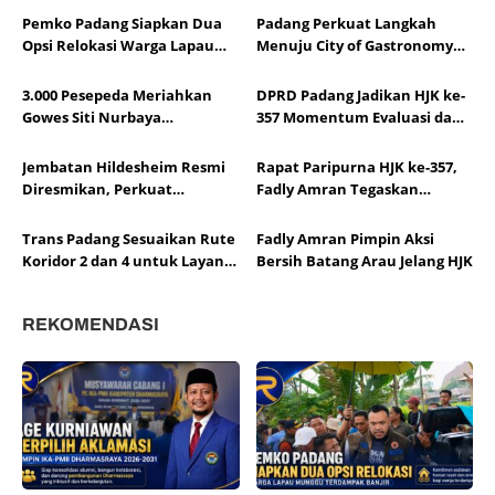
Pemko Padang Siapkan Dua
Padang Perkuat Langkah
Opsi Relokasi Warga Lapau
Menuju City of Gastronomy
Munggu
UNESCO
3.000 Pesepeda Meriahkan
DPRD Padang Jadikan HJK ke-
Gowes Siti Nurbaya
357 Momentum Evaluasi dan
Adventure-X Padang
Kolaborasi Pembangunan
Jembatan Hildesheim Resmi
Rapat Paripurna HJK ke-357,
Diresmikan, Perkuat
Fadly Amran Tegaskan
Persahabatan Padang dan
Transformasi Ekonomi Jadi
Kota Hildesheim
Arah Baru Kota Padang
Trans Padang Sesuaikan Rute
Fadly Amran Pimpin Aksi
Koridor 2 dan 4 untuk Layani
Bersih Batang Arau Jelang HJK
Open Ship HJK Padang
REKOMENDASI