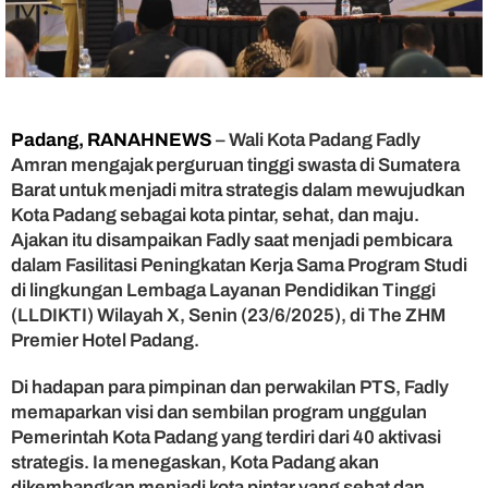
T
S
D
u
k
u
n
Padang, RANAHNEWS
– Wali Kota Padang Fadly
g
Amran mengajak perguruan tinggi swasta di Sumatera
K
Barat untuk menjadi mitra strategis dalam mewujudkan
o
Kota Padang sebagai kota pintar, sehat, dan maju.
t
Ajakan itu disampaikan Fadly saat menjadi pembicara
a
dalam Fasilitasi Peningkatan Kerja Sama Program Studi
P
a
di lingkungan Lembaga Layanan Pendidikan Tinggi
d
(LLDIKTI) Wilayah X, Senin (23/6/2025), di The ZHM
a
Premier Hotel Padang.
n
g
Di hadapan para pimpinan dan perwakilan PTS, Fadly
J
memaparkan visi dan sembilan program unggulan
a
Pemerintah Kota Padang yang terdiri dari 40 aktivasi
d
strategis. Ia menegaskan, Kota Padang akan
i
S
dikembangkan menjadi kota pintar yang sehat dan