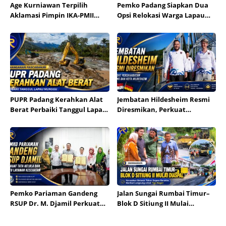
Age Kurniawan Terpilih
Pemko Padang Siapkan Dua
Aklamasi Pimpin IKA-PMII
Opsi Relokasi Warga Lapau
Dharmasraya
Munggu
PUPR Padang Kerahkan Alat
Jembatan Hildesheim Resmi
Berat Perbaiki Tanggul Lapau
Diresmikan, Perkuat
Munggu
Persahabatan Padang dan
Kota Hildesheim
Pemko Pariaman Gandeng
Jalan Sungai Rumbai Timur–
RSUP Dr. M. Djamil Perkuat
Blok D Sitiung II Mulai
Tata Kelola dan Mutu
Diaspal, Kerusakan Belasan
Layanan Kesehatan
Tahun Segera Berakhir