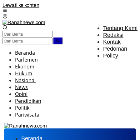
Lewati ke konten
Tentang Kami
Redaksi
Kontak
Pedoman
Beranda
Policy
Parlemen
Ekonomi
Hukum
Nasional
News
Opini
Pendidikan
Politik
Pariwisata
Beranda