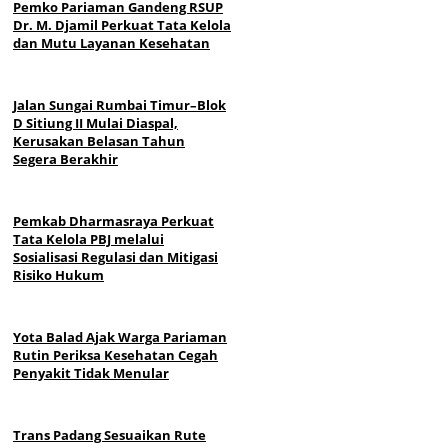
Pemko Pariaman Gandeng RSUP
Dr. M. Djamil Perkuat Tata Kelola
dan Mutu Layanan Kesehatan
Jalan Sungai Rumbai Timur–Blok
D Sitiung II Mulai Diaspal,
Kerusakan Belasan Tahun
Segera Berakhir
Pemkab Dharmasraya Perkuat
Tata Kelola PBJ melalui
Sosialisasi Regulasi dan Mitigasi
Risiko Hukum
Yota Balad Ajak Warga Pariaman
Rutin Periksa Kesehatan Cegah
Penyakit Tidak Menular
Trans Padang Sesuaikan Rute