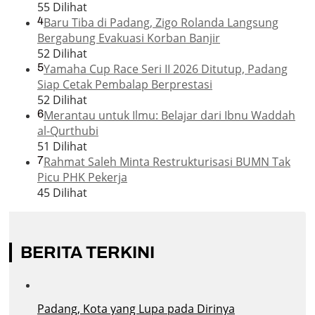
55 Dilihat
4
Baru Tiba di Padang, Zigo Rolanda Langsung
Bergabung Evakuasi Korban Banjir
52 Dilihat
5
Yamaha Cup Race Seri II 2026 Ditutup, Padang
Siap Cetak Pembalap Berprestasi
52 Dilihat
6
Merantau untuk Ilmu: Belajar dari Ibnu Waddah
al-Qurthubi
51 Dilihat
7
Rahmat Saleh Minta Restrukturisasi BUMN Tak
Picu PHK Pekerja
45 Dilihat
BERITA TERKINI
Padang, Kota yang Lupa pada Dirinya