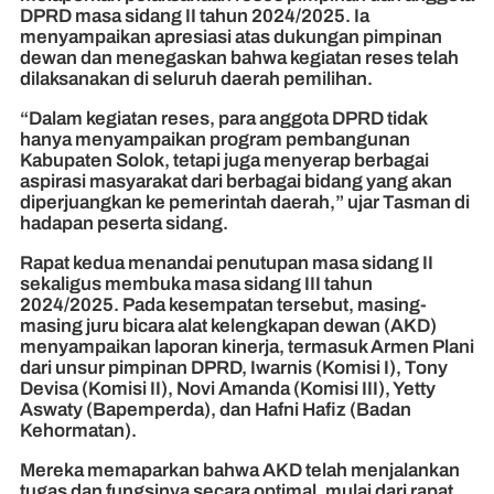
DPRD masa sidang II tahun 2024/2025. Ia
menyampaikan apresiasi atas dukungan pimpinan
dewan dan menegaskan bahwa kegiatan reses telah
dilaksanakan di seluruh daerah pemilihan.
“Dalam kegiatan reses, para anggota DPRD tidak
hanya menyampaikan program pembangunan
Kabupaten Solok, tetapi juga menyerap berbagai
aspirasi masyarakat dari berbagai bidang yang akan
diperjuangkan ke pemerintah daerah,” ujar Tasman di
hadapan peserta sidang.
Rapat kedua menandai penutupan masa sidang II
sekaligus membuka masa sidang III tahun
2024/2025. Pada kesempatan tersebut, masing-
masing juru bicara alat kelengkapan dewan (AKD)
menyampaikan laporan kinerja, termasuk Armen Plani
dari unsur pimpinan DPRD, Iwarnis (Komisi I), Tony
Devisa (Komisi II), Novi Amanda (Komisi III), Yetty
Aswaty (Bapemperda), dan Hafni Hafiz (Badan
Kehormatan).
Mereka memaparkan bahwa AKD telah menjalankan
tugas dan fungsinya secara optimal, mulai dari rapat