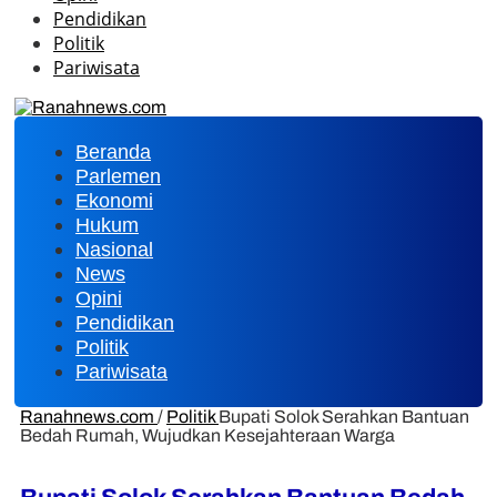
Pendidikan
Politik
Pariwisata
Beranda
Parlemen
Ekonomi
Hukum
Nasional
News
Opini
Pendidikan
Politik
Pariwisata
Ranahnews.com
/
Politik
Bupati Solok Serahkan Bantuan
Bedah Rumah, Wujudkan Kesejahteraan Warga