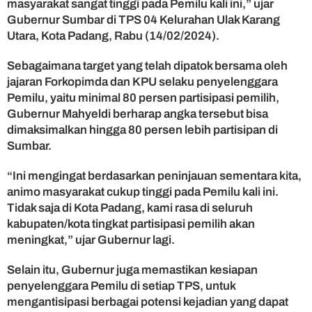
masyarakat sangat tinggi pada Pemilu kali ini,” ujar
n
Gubernur Sumbar di TPS 04 Kelurahan Ulak Karang
j
Utara, Kota Padang, Rabu (14/02/2024).
a
u
Sebagaimana target yang telah dipatok bersama oleh
P
jajaran Forkopimda dan KPU selaku penyelenggara
e
l
Pemilu, yaitu minimal 80 persen partisipasi pemilih,
a
Gubernur Mahyeldi berharap angka tersebut bisa
k
dimaksimalkan hingga 80 persen lebih partisipan di
s
Sumbar.
a
n
“Ini mengingat berdasarkan peninjauan sementara kita,
a
animo masyarakat cukup tinggi pada Pemilu kali ini.
a
n
Tidak saja di Kota Padang, kami rasa di seluruh
P
kabupaten/kota tingkat partisipasi pemilih akan
e
meningkat,” ujar Gubernur lagi.
m
i
Selain itu, Gubernur juga memastikan kesiapan
l
penyelenggara Pemilu di setiap TPS, untuk
u
mengantisipasi berbagai potensi kejadian yang dapat
d