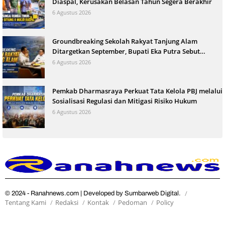
Diaspal, Kerusakan Belasan Tahun Segera Berakhir
6 Agustus 2026
Groundbreaking Sekolah Rakyat Tanjung Alam
Ditargetkan September, Bupati Eka Putra Sebut
Terbesar di Indonesia
6 Agustus 2026
Pemkab Dharmasraya Perkuat Tata Kelola PBJ melalui
Sosialisasi Regulasi dan Mitigasi Risiko Hukum
6 Agustus 2026
© 2024 - Ranahnews.com | Developed by Sumbarweb Digital.
Tentang Kami
Redaksi
Kontak
Pedoman
Policy