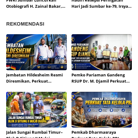
PWRI Sumbar Luncurkan
Hadiri Resepsi Peringatan
Otobiografi H. Zainal Bakar,
Hari Jadi Sumbar ke-79, Irsyad
Mantan Gubernur dan
Syafar Ingatkan Pentingnya
Pamong Panutan
Pengembangan Potensi
REKOMENDASI
Daerah.
Jembatan Hildesheim Resmi
Pemko Pariaman Gandeng
Diresmikan, Perkuat
RSUP Dr. M. Djamil Perkuat
Persahabatan Padang dan
Tata Kelola dan Mutu
Kota Hildesheim
Layanan Kesehatan
Jalan Sungai Rumbai Timur–
Pemkab Dharmasraya