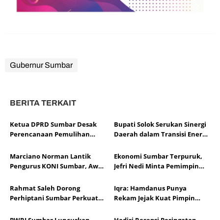
Gubernur Sumbar
BERITA TERKAIT
Ketua DPRD Sumbar Desak
Bupati Solok Serukan Sinergi
Perencanaan Pemulihan
Daerah dalam Transisi Energi
Segera Diselesaikan Daerah
Nasional
Marciano Norman Lantik
Ekonomi Sumbar Terpuruk,
Pengurus KONI Sumbar, Awali
Jefri Nedi Minta Pemimpin
Babak Baru Prestasi Olahraga
Jadi Strong Leader
Rahmat Saleh Dorong
Iqra: Hamdanus Punya
Perhiptani Sumbar Perkuat
Rekam Jejak Kuat Pimpin
Peran Penyuluh Pertanian
KONI Sumbar