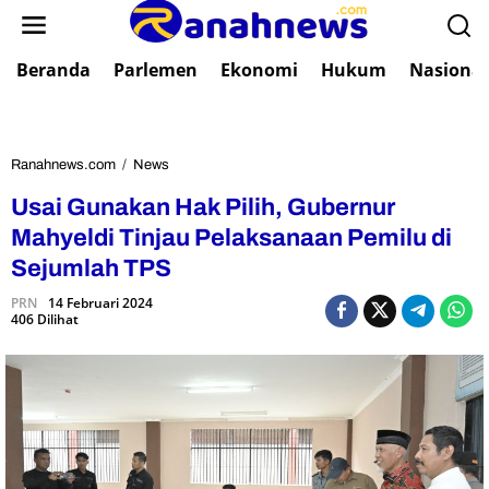
L
e
w
Beranda
Parlemen
Ekonomi
Hukum
Nasional
a
t
i
k
e
Ranahnews.com
/
News
U
k
s
Usai Gunakan Hak Pilih, Gubernur
o
a
n
i
Mahyeldi Tinjau Pelaksanaan Pemilu di
t
G
Sejumlah TPS
e
u
n
n
PRN
14 Februari 2024
406 Dilihat
a
k
a
n
H
a
k
P