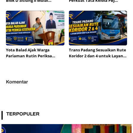
Blok D Sitiung II Mulai
Perkuat Tata Kelola PBJ
Diaspal, Kerusakan Belasan
melalui Sosialisasi Regulasi
Tahun Segera Berakhir
dan Mitigasi Risiko Hukum
Yota Balad Ajak Warga
Trans Padang Sesuaikan Rute
Pariaman Rutin Periksa
Koridor 2 dan 4 untuk Layani
Kesehatan Cegah Penyakit
Open Ship HJK Padang
Tidak Menular
Komentar
TERPOPULER