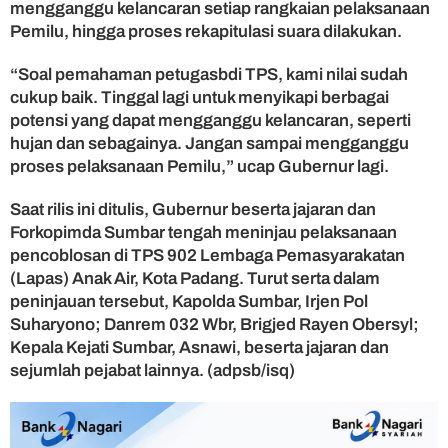
mengganggu kelancaran setiap rangkaian pelaksanaan
i
S
Pemilu, hingga proses rekapitulasi suara dilakukan.
e
j
“Soal pemahaman petugasbdi TPS, kami nilai sudah
u
cukup baik. Tinggal lagi untuk menyikapi berbagai
m
potensi yang dapat mengganggu kelancaran, seperti
l
hujan dan sebagainya. Jangan sampai mengganggu
a
proses pelaksanaan Pemilu,” ucap Gubernur lagi.
h
T
Saat rilis ini ditulis, Gubernur beserta jajaran dan
P
S
Forkopimda Sumbar tengah meninjau pelaksanaan
pencoblosan di TPS 902 Lembaga Pemasyarakatan
(Lapas) Anak Air, Kota Padang. Turut serta dalam
peninjauan tersebut, Kapolda Sumbar, Irjen Pol
Suharyono; Danrem 032 Wbr, Brigjed Rayen Obersyl;
Kepala Kejati Sumbar, Asnawi, beserta jajaran dan
sejumlah pejabat lainnya. (adpsb/isq)