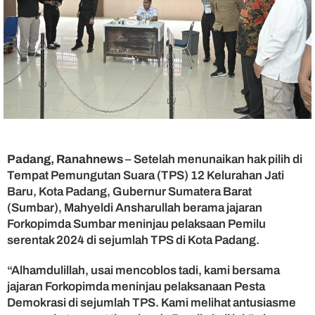
i
l
i
h
,
G
u
b
e
r
n
u
Padang, Ranahnews
– Setelah menunaikan hak pilih di
r
Tempat Pemungutan Suara (TPS) 12 Kelurahan Jati
M
Baru, Kota Padang, Gubernur Sumatera Barat
a
(Sumbar), Mahyeldi Ansharullah berama jajaran
h
Forkopimda Sumbar meninjau pelaksaan Pemilu
y
serentak 2024 di sejumlah TPS di Kota Padang.
e
l
“Alhamdulillah, usai mencoblos tadi, kami bersama
d
i
jajaran Forkopimda meninjau pelaksanaan Pesta
T
Demokrasi di sejumlah TPS. Kami melihat antusiasme
i