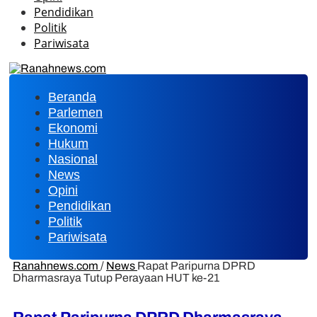
Pendidikan
Politik
Pariwisata
Beranda
Parlemen
Ekonomi
Hukum
Nasional
News
Opini
Pendidikan
Politik
Pariwisata
Ranahnews.com
/
News
Rapat Paripurna DPRD
Dharmasraya Tutup Perayaan HUT ke-21