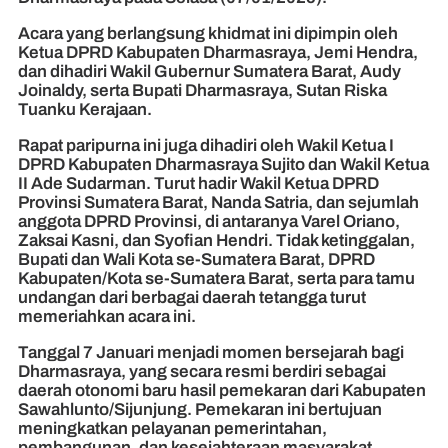
Acara yang berlangsung khidmat ini dipimpin oleh
Ketua DPRD Kabupaten Dharmasraya, Jemi Hendra,
dan dihadiri Wakil Gubernur Sumatera Barat, Audy
Joinaldy, serta Bupati Dharmasraya, Sutan Riska
Tuanku Kerajaan.
Rapat paripurna ini juga dihadiri oleh Wakil Ketua I
DPRD Kabupaten Dharmasraya Sujito dan Wakil Ketua
II Ade Sudarman. Turut hadir Wakil Ketua DPRD
Provinsi Sumatera Barat, Nanda Satria, dan sejumlah
anggota DPRD Provinsi, di antaranya Varel Oriano,
Zaksai Kasni, dan Syofian Hendri. Tidak ketinggalan,
Bupati dan Wali Kota se-Sumatera Barat, DPRD
Kabupaten/Kota se-Sumatera Barat, serta para tamu
undangan dari berbagai daerah tetangga turut
memeriahkan acara ini.
Tanggal 7 Januari menjadi momen bersejarah bagi
Dharmasraya, yang secara resmi berdiri sebagai
daerah otonomi baru hasil pemekaran dari Kabupaten
Sawahlunto/Sijunjung. Pemekaran ini bertujuan
meningkatkan pelayanan pemerintahan,
pembangunan, dan kesejahteraan masyarakat