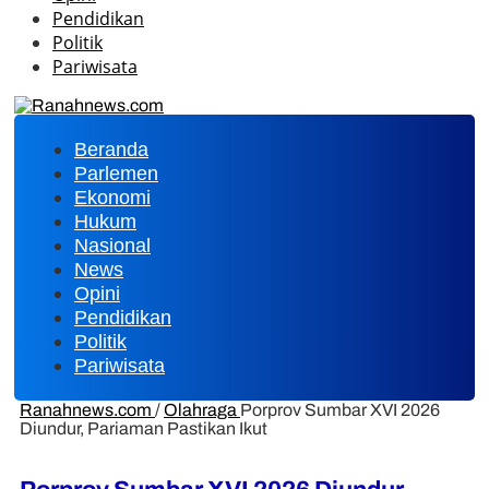
Pendidikan
Politik
Pariwisata
Beranda
Parlemen
Ekonomi
Hukum
Nasional
News
Opini
Pendidikan
Politik
Pariwisata
Ranahnews.com
/
Olahraga
Porprov Sumbar XVI 2026
Diundur, Pariaman Pastikan Ikut