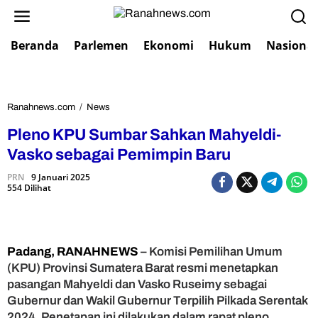
L
e
w
Beranda
Parlemen
Ekonomi
Hukum
Nasional
a
t
i
k
e
Ranahnews.com
/
News
P
k
l
Pleno KPU Sumbar Sahkan Mahyeldi-
o
e
n
n
Vasko sebagai Pemimpin Baru
t
o
e
PRN
9 Januari 2025
K
554 Dilihat
n
P
U
S
u
m
Padang, RANAHNEWS
– Komisi Pemilihan Umum
b
(KPU) Provinsi Sumatera Barat resmi menetapkan
a
pasangan Mahyeldi dan Vasko Ruseimy sebagai
r
Gubernur dan Wakil Gubernur Terpilih Pilkada Serentak
S
2024. Penetapan ini dilakukan dalam rapat pleno