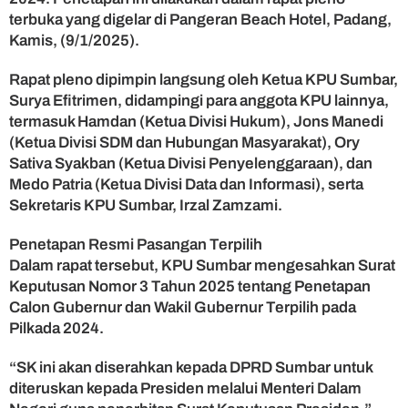
a
terbuka yang digelar di Pangeran Beach Hotel, Padang,
h
Kamis, (9/1/2025).
k
a
n
Rapat pleno dipimpin langsung oleh Ketua KPU Sumbar,
M
Surya Efitrimen, didampingi para anggota KPU lainnya,
a
termasuk Hamdan (Ketua Divisi Hukum), Jons Manedi
h
(Ketua Divisi SDM dan Hubungan Masyarakat), Ory
y
Sativa Syakban (Ketua Divisi Penyelenggaraan), dan
e
Medo Patria (Ketua Divisi Data dan Informasi), serta
l
Sekretaris KPU Sumbar, Irzal Zamzami.
d
i
-
Penetapan Resmi Pasangan Terpilih
V
Dalam rapat tersebut, KPU Sumbar mengesahkan Surat
a
Keputusan Nomor 3 Tahun 2025 tentang Penetapan
s
Calon Gubernur dan Wakil Gubernur Terpilih pada
k
Pilkada 2024.
o
s
“SK ini akan diserahkan kepada DPRD Sumbar untuk
e
b
diteruskan kepada Presiden melalui Menteri Dalam
a