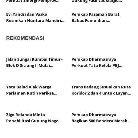
Perkuat Sinergi Pemprov
Dukung Fasilitas Masjid
Sumbar dan Pemko
Saniang Baka
Evi Yandri dan Vasko
Pemkab Pasaman Barat
Resmikan Huntara Mandiri
Bahas Pemulihan
Kepalo Koto
Infrastruktur dengan
Gubernur Sumbar
REKOMENDASI
Jalan Sungai Rumbai Timur–
Pemkab Dharmasraya
Blok D Sitiung II Mulai
Perkuat Tata Kelola PBJ
Diaspal, Kerusakan Belasan
melalui Sosialisasi Regulasi
Tahun Segera Berakhir
dan Mitigasi Risiko Hukum
Yota Balad Ajak Warga
Trans Padang Sesuaikan Rute
Pariaman Rutin Periksa
Koridor 2 dan 4 untuk Layani
Kesehatan Cegah Penyakit
Open Ship HJK Padang
Tidak Menular
Zigo Rolanda Minta
Pemkab Dharmasraya
Rehabilitasi Gunung Nago
Bagikan 500 Bendera Merah
Tak Terganggu Oknum
Putih Sambut HUT Ke-81 RI