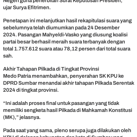
Negeri guna penerbitan Surat Keputusan Presiden,”
g
ujar Surya Efitrimen.
a
i
Penetapan ini melanjutkan hasil rekapitulasi suara yang
P
sebelumnya telah diumumkan pada 24 Desember
e
2024. Pasangan Mahyeldi-Vasko yang diusung koalisi
m
partai besar berhasil meraih suara terbanyak dengan
i
m
total 1.757.612 suara atau 78,12 persen dari total suara
p
sah.
i
n
Akhir Tahapan Pilkada di Tingkat Provinsi
B
Medo Patria menambahkan, penyerahan SK KPU ke
a
DPRD Sumbar menandai akhir tahapan Pilkada Serentak
r
2024 di tingkat provinsi.
u
“Ini adalah proses final untuk pasangan yang tidak
memiliki sengketa hasil Pilkada di Mahkamah Konstitusi
(MK),” jelasnya.
Pada saat yang sama, pleno serupa juga dilakukan oleh