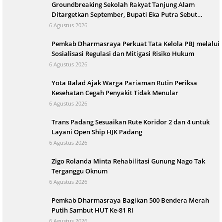
Groundbreaking Sekolah Rakyat Tanjung Alam
Ditargetkan September, Bupati Eka Putra Sebut
Terbesar di Indonesia
6 Agustus 2026
Pemkab Dharmasraya Perkuat Tata Kelola PBJ melalui
Sosialisasi Regulasi dan Mitigasi Risiko Hukum
6 Agustus 2026
Yota Balad Ajak Warga Pariaman Rutin Periksa
Kesehatan Cegah Penyakit Tidak Menular
6 Agustus 2026
Trans Padang Sesuaikan Rute Koridor 2 dan 4 untuk
Layani Open Ship HJK Padang
6 Agustus 2026
Zigo Rolanda Minta Rehabilitasi Gunung Nago Tak
Terganggu Oknum
6 Agustus 2026
Pemkab Dharmasraya Bagikan 500 Bendera Merah
Putih Sambut HUT Ke-81 RI
6 Agustus 2026