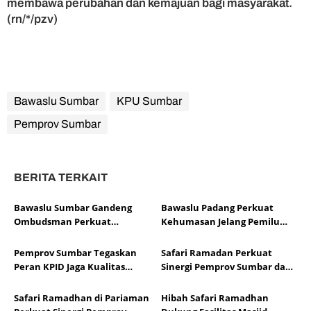
membawa perubahan dan kemajuan bagi masyarakat.
(rn/*/pzv)
Bawaslu Sumbar
KPU Sumbar
Pemprov Sumbar
BERITA TERKAIT
Bawaslu Sumbar Gandeng
Bawaslu Padang Perkuat
Ombudsman Perkuat
Kehumasan Jelang Pemilu
Pengawasan Pemilu dan
2029
Pelayanan Publik
Pemprov Sumbar Tegaskan
Safari Ramadan Perkuat
Peran KPID Jaga Kualitas
Sinergi Pemprov Sumbar dan
Siaran Publik
Pemko Pariaman
Safari Ramadhan di Pariaman
Hibah Safari Ramadhan