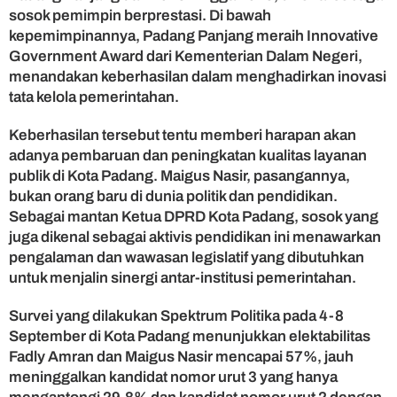
a
sosok pemimpin berprestasi. Di bawah
b
kepemimpinannya, Padang Panjang meraih Innovative
i
Government Award dari Kementerian Dalam Negeri,
l
menandakan keberhasilan dalam menghadirkan inovasi
i
tata kelola pemerintahan.
t
a
s
Keberhasilan tersebut tentu memberi harapan akan
M
adanya pembaruan dan peningkatan kualitas layanan
e
publik di Kota Padang. Maigus Nasir, pasangannya,
l
bukan orang baru di dunia politik dan pendidikan.
o
Sebagai mantan Ketua DPRD Kota Padang, sosok yang
n
juga dikenal sebagai aktivis pendidikan ini menawarkan
j
a
pengalaman dan wawasan legislatif yang dibutuhkan
k
untuk menjalin sinergi antar-institusi pemerintahan.
Survei yang dilakukan Spektrum Politika pada 4-8
September di Kota Padang menunjukkan elektabilitas
Fadly Amran dan Maigus Nasir mencapai 57%, jauh
meninggalkan kandidat nomor urut 3 yang hanya