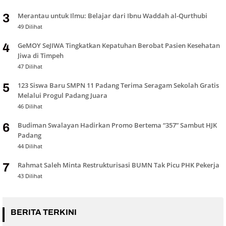
Merantau untuk Ilmu: Belajar dari Ibnu Waddah al-Qurthubi
3
49 Dilihat
GeMOY SeJIWA Tingkatkan Kepatuhan Berobat Pasien Kesehatan
4
Jiwa di Timpeh
47 Dilihat
123 Siswa Baru SMPN 11 Padang Terima Seragam Sekolah Gratis
5
Melalui Progul Padang Juara
46 Dilihat
Budiman Swalayan Hadirkan Promo Bertema “357” Sambut HJK
6
Padang
44 Dilihat
Rahmat Saleh Minta Restrukturisasi BUMN Tak Picu PHK Pekerja
7
43 Dilihat
BERITA TERKINI