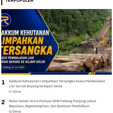
TERPOPULER
Gakkum Kehutanan Limpahkan Tersangka Kasus Pembalakan
1
Liar Sariak Bayang ke Kejari Solok
61 Dilihat
Wako Hendri Arnis Perkuat SDM Padang Panjang Lewat
2
Beasiswa, Kepemimpinan, dan Bantuan Pendidikan
52 Dilihat