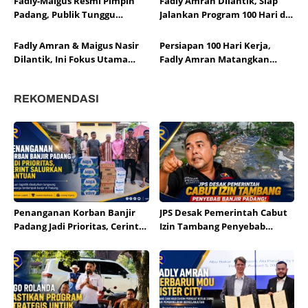
Fadly-Maigus Resmi Pimpin
Fadly Amran Dilantik, Siap
Diperdebatkan
Padang, Publik Tunggu
Jalankan Program 100 Hari di
Realisasi Janji Kampanye
Kota Padang
Fadly Amran & Maigus Nasir
Persiapan 100 Hari Kerja,
Dilantik, Ini Fokus Utama
Fadly Amran Matangkan
Kepemimpinan Mereka
Program Prioritas Kota
Padang
REKOMENDASI
Penanganan Korban Banjir
JPS Desak Pemerintah Cabut
Padang Jadi Prioritas, Cerint
Izin Tambang Penyebab
Salurkan Bantuan
Banjir Padang