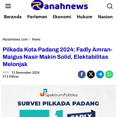
L
e
w
Beranda
Parlemen
Ekonomi
Hukum
Nasional
a
t
i
k
e
Ranahnews.com
/
News
P
k
i
Pilkada Kota Padang 2024: Fadly Amran-
o
l
n
k
Maigus Nasir Makin Solid, Elektabilitas
t
a
Melonjak
e
d
n
a
PRN
13 November 2024
513 Dilihat
K
o
t
a
P
a
d
a