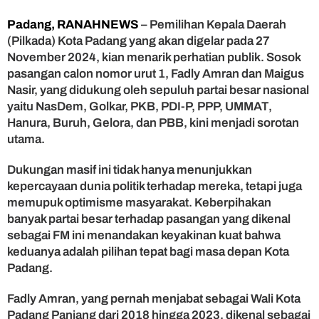
s
Padang, RANAHNEWS
– Pemilihan Kepala Daerah
N
(Pilkada) Kota Padang yang akan digelar pada 27
a
s
November 2024, kian menarik perhatian publik. Sosok
i
pasangan calon nomor urut 1, Fadly Amran dan Maigus
r
Nasir, yang didukung oleh sepuluh partai besar nasional
M
yaitu NasDem, Golkar, PKB, PDI-P, PPP, UMMAT,
a
Hanura, Buruh, Gelora, dan PBB, kini menjadi sorotan
k
utama.
i
n
S
Dukungan masif ini tidak hanya menunjukkan
o
kepercayaan dunia politik terhadap mereka, tetapi juga
l
memupuk optimisme masyarakat. Keberpihakan
i
banyak partai besar terhadap pasangan yang dikenal
d
sebagai FM ini menandakan keyakinan kuat bahwa
,
keduanya adalah pilihan tepat bagi masa depan Kota
E
Padang.
l
e
k
Fadly Amran, yang pernah menjabat sebagai Wali Kota
t
Padang Panjang dari 2018 hingga 2023, dikenal sebagai