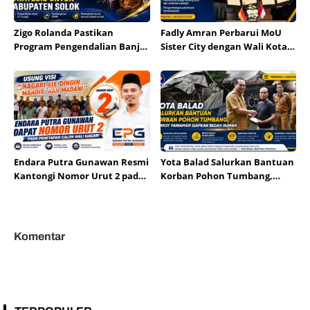
Zigo Rolanda Pastikan
Fadly Amran Perbarui MoU
Program Pengendalian Banjir
Sister City dengan Wali Kota
dan SPAM Mulai
Hildesheim
Direalisasikan di Solok
Endara Putra Gunawan Resmi
Yota Balad Salurkan Bantuan
Kantongi Nomor Urut 2 pada
Korban Pohon Tumbang,
Penetapan Calon Wali Nagari
Pemkot Pariaman Siapkan
Aie Dingin
Bedah Rumah
Komentar