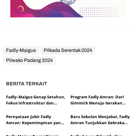
Fadly-Maigus
Pilkada Serentak 2024
Pilwako Padang 2024
BERITA TERKAIT
Fadly–Maigus Genap Setahun,
Program Fadly Amran: Dari
Fokus Infrastruktur dan
Gimmick Menuju Gerakan
Layanan
Kebijakan Publik yang Berani
Pernyataan Jubir Fadly
Baru Sebulan Menjabat, Fadly
Amran: Kepemimpinan yang
Amran Tunjukkan Gebrakan
Hadir Langsung di Tengah
Nyata di Padang
Warga Bukan untuk