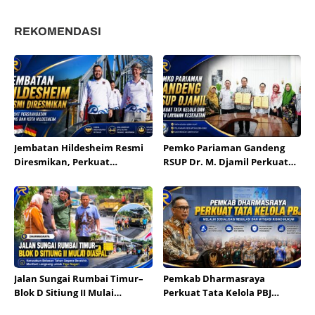
Transparansi Usai Terima
Laporan Ombudsman
REKOMENDASI
Jembatan Hildesheim Resmi
Pemko Pariaman Gandeng
Diresmikan, Perkuat
RSUP Dr. M. Djamil Perkuat
Persahabatan Padang dan
Tata Kelola dan Mutu
Kota Hildesheim
Layanan Kesehatan
Jalan Sungai Rumbai Timur–
Pemkab Dharmasraya
Blok D Sitiung II Mulai
Perkuat Tata Kelola PBJ
Diaspal, Kerusakan Belasan
melalui Sosialisasi Regulasi