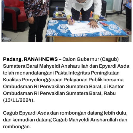
r
d
i
T
a
n
d
a
t
a
Padang, RANAHNEWS
– Calon Gubernur (Cagub)
n
Sumatera Barat Mahyeldi Ansharullah dan Epyardi Asda
g
a
telah menandatangani Pakta Integritas Peningkatan
n
Kualitas Penyelenggaraan Pelayanan Publik bersama
i
Ombudsman RI Perwakilan Sumatera Barat, di Kantor
P
Ombudsman RI Perwakilan Sumatera Barat, Rabu
a
(13/11/2024).
k
t
Cagub Epyardi Asda dan rombongan datang lebih dulu,
a
dan kemudian datang Cagub Mahyeldi Ansharullah dan
I
n
rombongan.
t