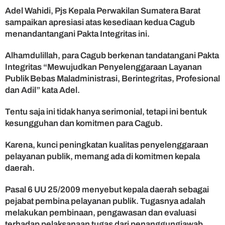
e
Adel Wahidi, Pjs Kepala Perwakilan Sumatera Barat
g
sampaikan apresiasi atas kesediaan kedua Cagub
t
menandantangani Pakta Integritas ini.
i
t
Alhamdulillah, para Cagub berkenan tandatangani Pakta
a
Integritas “Mewujudkan Penyelenggaraan Layanan
s
Publik Bebas Maladministrasi, Berintegritas, Profesional
b
e
dan Adil” kata Adel.
r
s
Tentu saja ini tidak hanya serimonial, tetapi ini bentuk
a
kesungguhan dan komitmen para Cagub.
m
a
Karena, kunci peningkatan kualitas penyelenggaraan
O
pelayanan publik, memang ada di komitmen kepala
m
daerah.
b
u
d
Pasal 6 UU 25/2009 menyebut kepala daerah sebagai
s
pejabat pembina pelayanan publik. Tugasnya adalah
m
melakukan pembinaan, pengawasan dan evaluasi
a
terhadap pelaksanaan tugas dari penanggungjawab.