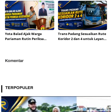
Tahun Segera Berakhir
dan Mitigasi Risiko Hukum
Yota Balad Ajak Warga
Trans Padang Sesuaikan Rute
Pariaman Rutin Periksa
Koridor 2 dan 4 untuk Layani
Kesehatan Cegah Penyakit
Open Ship HJK Padang
Tidak Menular
Komentar
TERPOPULER