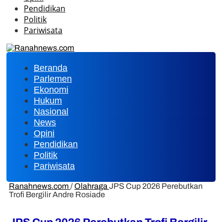
Pendidikan
Politik
Pariwisata
Beranda
Parlemen
Ekonomi
Hukum
Nasional
News
Opini
Pendidikan
Politik
Pariwisata
Ranahnews.com
/
Olahraga
JPS Cup 2026 Perebutkan
Trofi Bergilir Andre Rosiade