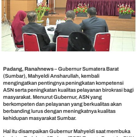
n
g
a
j
a
r
P
K
N
I
I
,
Padang, Ranahnews
– Gubernur Sumatera Barat
G
(Sumbar), Mahyeldi Ansharullah, kembali
u
mengingatkan pentingnya peningkatan kompetensi
b
ASN serta peningkatan kualitas pelayanan birokrasi bagi
e
masyarakat. Menurut Gubernur, ASN yang
r
berkompeten dan pelayanan yang berkualitas akan
n
berbanding lurus dengan meningkatnya kualitas
u
r
kehidupan masyarakat Sumbar.
U
p
Hal itu disampaikan Gubernur Mahyeldi saat membuka
a