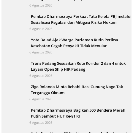
Terbesar di Indonesia
6 Agustus 2026
Pemkab Dharmasraya Perkuat Tata Kelola PBJ melalui
Sosialisasi Regulasi dan Mitigasi Risiko Hukum
6 Agustus 2026
Yota Balad Ajak Warga Pariaman Rutin Periksa
Kesehatan Cegah Penyakit Tidak Menular
6 Agustus 2026
Trans Padang Sesuaikan Rute Koridor 2 dan 4 untuk
Layani Open Ship HJK Padang
6 Agustus 2026
Zigo Rolanda Minta Rehabilitasi Gunung Nago Tak
Terganggu Oknum
6 Agustus 2026
Pemkab Dharmasraya Bagikan 500 Bendera Merah
Putih Sambut HUT Ke-81 RI
6 Agustus 2026