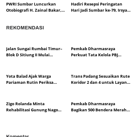
PWRI Sumbar Luncurkan
Hadiri Resepsi Peringatan
Otobiografi H. Zainal Bakar,
Hari Jadi Sumbar ke-79, Irsyad
Mantan Gubernur dan
Syafar Ingatkan Pentingnya
Pamong Panutan
Pengembangan Potensi
REKOMENDASI
Daerah.
Jalan Sungai Rumbai Timur–
Pemkab Dharmasraya
Blok D Sitiung II Mulai
Perkuat Tata Kelola PBJ
Diaspal, Kerusakan Belasan
melalui Sosialisasi Regulasi
Tahun Segera Berakhir
dan Mitigasi Risiko Hukum
Yota Balad Ajak Warga
Trans Padang Sesuaikan Rute
Pariaman Rutin Periksa
Koridor 2 dan 4 untuk Layani
Kesehatan Cegah Penyakit
Open Ship HJK Padang
Tidak Menular
Zigo Rolanda Minta
Pemkab Dharmasraya
Rehabilitasi Gunung Nago
Bagikan 500 Bendera Merah
Tak Terganggu Oknum
Putih Sambut HUT Ke-81 RI
Komentar