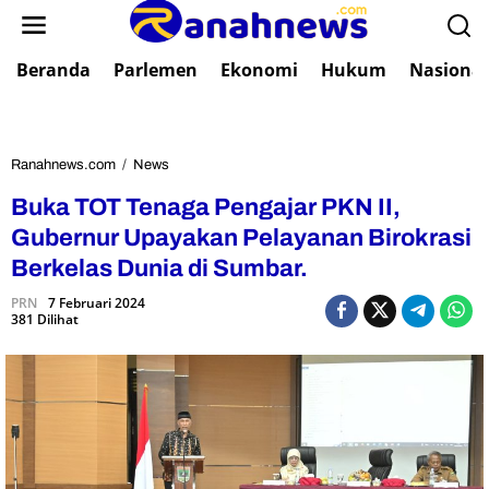
L
e
w
Beranda
Parlemen
Ekonomi
Hukum
Nasional
a
t
i
k
e
Ranahnews.com
/
News
B
k
u
Buka TOT Tenaga Pengajar PKN II,
o
k
n
a
Gubernur Upayakan Pelayanan Birokrasi
t
T
Berkelas Dunia di Sumbar.
e
O
n
T
PRN
7 Februari 2024
381 Dilihat
T
e
n
a
g
a
P
e