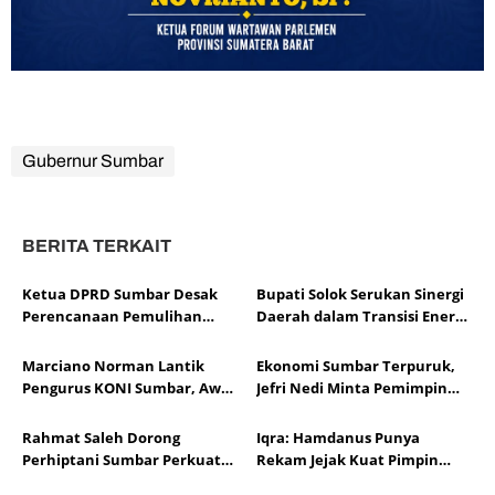
Gubernur Sumbar
BERITA TERKAIT
Ketua DPRD Sumbar Desak
Bupati Solok Serukan Sinergi
Perencanaan Pemulihan
Daerah dalam Transisi Energi
Segera Diselesaikan Daerah
Nasional
Marciano Norman Lantik
Ekonomi Sumbar Terpuruk,
Pengurus KONI Sumbar, Awali
Jefri Nedi Minta Pemimpin
Babak Baru Prestasi Olahraga
Jadi Strong Leader
Rahmat Saleh Dorong
Iqra: Hamdanus Punya
Perhiptani Sumbar Perkuat
Rekam Jejak Kuat Pimpin
Peran Penyuluh Pertanian
KONI Sumbar