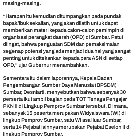
i
masing-masing.
B
e
“Harapan itu kemudian ditumpangkan pada pundak
r
bapak/ibuk sekalian, yang akan dilatih untuk dapat
k
memberikan materi kepada calon-calon pemimpin di
e
organisasi perangkat daerah (OPD) di Sumbar. Patut
l
diingat, bahwa penguatan SDM dan pemaksimalan
a
segenap potensi yang ada menjadi dua hal yang sangat
s
D
penting untuk ditekankan kepada para ASN di setiap
u
OPD,” ujar Gubernur menambahkan.
n
i
Sementara itu dalam laporannya, Kepala Badan
a
Pengembangan Sumber Daya Manusia (BPSDM)
d
Sumbar, Desniarti, menyebutkan bahwa sebanyak 30
i
perserta ikut ambil bagian pada TOT Tenaga Pengajar
S
u
PKN II di Lingkup Pemprov Sumbar tersebut. Di mana,
m
sebanyak 15 peserta merupakan Widyaiswara (WI) di
b
lingkup Pemprov Sumbar, satu WI asal luar Sumbar,
a
serta 14 Pejabat lainnya merupakan Pejabat Eselon II di
r
lingkup Pemprov Sumbar.
.