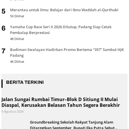
Merantau untuk Ilmu: Belajar dari Ibnu Waddah al-Qurthubi
5
50 Dilihat
Yamaha Cup Race Seri II 2026 Ditutup, Padang Siap Cetak
6
Pembalap Berprestasi
48 Dilihat
Budiman Swalayan Hadirkan Promo Bertema “357” Sambut HJK
7
Padang
46 Dilihat
BERITA TERKINI
Jalan Sungai Rumbai Timur–Blok D Sitiung II Mulai
Diaspal, Kerusakan Belasan Tahun Segera Berakhir
6 Agustus 2026
Groundbreaking Sekolah Rakyat Tanjung Alam
Ditargetkan September, Bupati Eka Putra Sebut