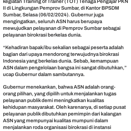
kegiatan Training of Trainer (TOT) Tenaga Pengajar PKN
y
II di Lingkungan Pemprov Sumbar, di Kantor BPSDM
a
Sumbar, Selasa (06/02/2024). Gubernur juga
k
mengingatkan, seluruh ASN harus berupaya
a
mewujudkan pelayanan di Pemprov Sumbar sebagai
n
P
pelayanan birokrasi berkelas dunia.
e
l
“Kehadiran bapak/ibu sekalian sebagai peserta adalah
a
bagian dari upaya mendorong terwujudnya birokrasi
y
Indonesia yang berkelas dunia. Sebab, kemampuan
a
ASN dalam pengelolaan bangsa ini sangat dibutuhkan,”
n
ucap Gubernur dalam sambutannya.
a
n
B
Gubernur menekankan, bahwa ASN adalah orang-
i
orang pilihan, yang dipilih untuk menjalankan tugas
r
pelayanan publik demi meningkatkan kualitas
o
kehidupan masyarakat. Oleh karenanya, di setiap pusat
k
pelayanan publik dibutuhkan pemimpin dari kalangan
r
ASN yang mempunyai kualitas mumpuni dalam
a
menjalankan roda organisasi birokrasi di instansi
s